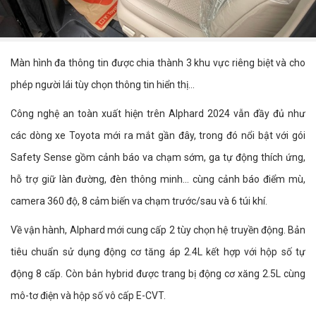
Màn hình đa thông tin được chia thành 3 khu vực riêng biệt và cho
phép người lái tùy chọn thông tin hiển thị…
Công nghệ an toàn xuất hiện trên Alphard 2024 vẫn đầy đủ như
các dòng xe Toyota mới ra mắt gần đây, trong đó nổi bật với gói
Safety Sense gồm cảnh báo va chạm sớm, ga tự động thích ứng,
hỗ trợ giữ làn đường, đèn thông minh... cùng cảnh báo điểm mù,
camera 360 độ, 8 cảm biến va chạm trước/sau và 6 túi khí.
Về vận hành, Alphard mới cung cấp 2 tùy chọn hệ truyền động. Bản
tiêu chuẩn sử dụng động cơ tăng áp 2.4L kết hợp với hộp số tự
động 8 cấp. Còn bản hybrid được trang bị động cơ xăng 2.5L cùng
mô-tơ điện và hộp số vô cấp E-CVT.