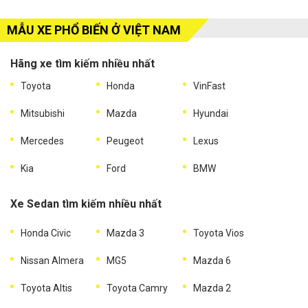
MẪU XE PHỔ BIẾN Ở VIỆT NAM
Hãng xe tìm kiếm nhiều nhất
Toyota
Honda
VinFast
Mitsubishi
Mazda
Hyundai
Mercedes
Peugeot
Lexus
Kia
Ford
BMW
Xe Sedan tìm kiếm nhiều nhất
Honda Civic
Mazda 3
Toyota Vios
Nissan Almera
MG5
Mazda 6
Toyota Altis
Toyota Camry
Mazda 2