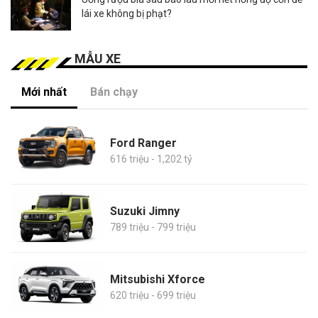
lái xe không bị phạt?
MẪU XE
Mới nhất
Bán chạy
Ford Ranger
616 triệu - 1,202 tỷ
Suzuki Jimny
789 triệu - 799 triệu
Mitsubishi Xforce
620 triệu - 699 triệu