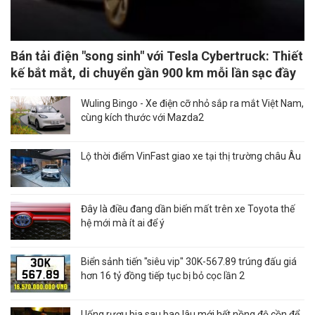
Bán tải điện "song sinh" với Tesla Cybertruck: Thiết
kế bắt mắt, di chuyển gần 900 km mỗi lần sạc đầy
Wuling Bingo - Xe điện cỡ nhỏ sắp ra mắt Việt Nam,
cùng kích thước với Mazda2
Lộ thời điểm VinFast giao xe tại thị trường châu Âu
Đây là điều đang dần biến mất trên xe Toyota thế
hệ mới mà ít ai để ý
Biển sảnh tiến "siêu vip" 30K-567.89 trúng đấu giá
hơn 16 tỷ đồng tiếp tục bị bỏ cọc lần 2
Uống rượu bia sau bao lâu mới hết nồng độ cồn để