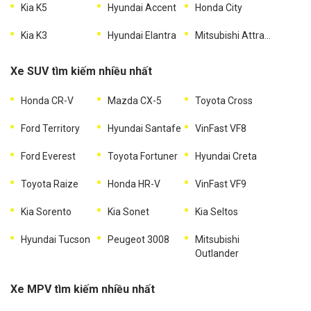
Kia K5
Hyundai Accent
Honda City
Kia K3
Hyundai Elantra
Mitsubishi Attrage
Xe SUV tìm kiếm nhiều nhất
Honda CR-V
Mazda CX-5
Toyota Cross
Ford Territory
Hyundai Santafe
VinFast VF8
Ford Everest
Toyota Fortuner
Hyundai Creta
Toyota Raize
Honda HR-V
VinFast VF9
Kia Sorento
Kia Sonet
Kia Seltos
Hyundai Tucson
Peugeot 3008
Mitsubishi
Outlander
Xe MPV tìm kiếm nhiều nhất