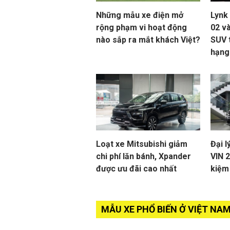
Những mẫu xe điện mở
Lynk
rộng phạm vi hoạt động
02 và
nào sắp ra mắt khách Việt?
SUV 
hạng
Loạt xe Mitsubishi giảm
Đại l
chi phí lăn bánh, Xpander
VIN 
được ưu đãi cao nhất
kiệm
MẪU XE PHỔ BIẾN Ở VIỆT NA