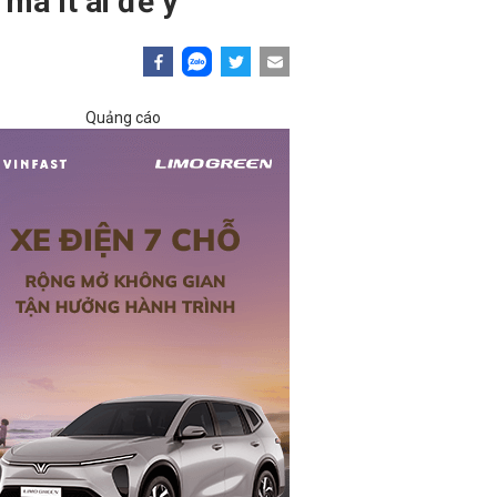
mà ít ai để ý
Quảng cáo