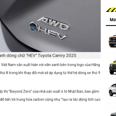
Mới
ạnh dòng chữ "HEV" Toyota Camry 2025
 Việt Nam vẫn xuất hiện với viền xanh bên trong logo của Hãng
thứ 8 trong khi thay đổi mới sẽ áp dụng từ thế hệ dòng xe thứ 9
iếp thị “Beyond Zero” của nhà sản xuất ô tô Nhật Bản, bao gồm
để tiến tới trung hòa carbon cũng như “tạo ra tác động tích cực