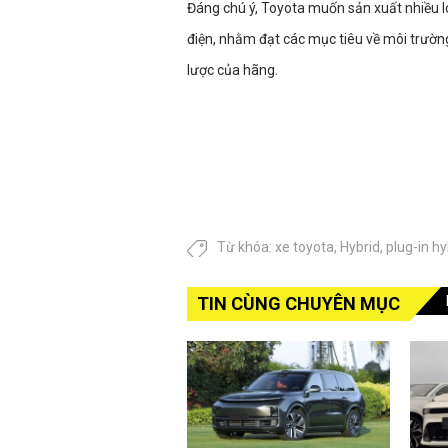
Đáng chú ý, Toyota muốn sản xuất nhiều l
điện, nhằm đạt các mục tiêu về môi trường
lược của hãng.
Từ khóa:
xe toyota
,
Hybrid
,
plug-in hy
TIN CÙNG CHUYÊN MỤC