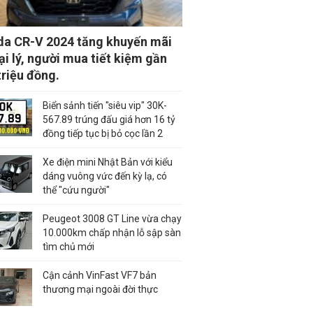
a CR-V 2024 tăng khuyến mãi
đại lý, người mua tiết kiệm gần
triệu đồng.
Biển sảnh tiến "siêu vip" 30K-
567.89 trúng đấu giá hơn 16 tỷ
đồng tiếp tục bị bỏ cọc lần 2
Xe điện mini Nhật Bản với kiểu
dáng vuông vức đến kỳ lạ, có
thể "cứu người"
Peugeot 3008 GT Line vừa chạy
10.000km chấp nhận lỗ sập sàn
tìm chủ mới
Cận cảnh VinFast VF7 bản
thương mại ngoài đời thực