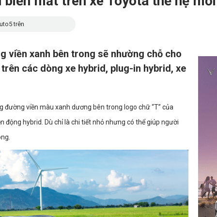
 biến mất trên xe Toyota thế hệ mới 
uto5 trên
g viền xanh bên trong sẽ nhường chỗ cho
trên các dòng xe hybrid, plug-in hybrid, xe
g đường viền màu xanh dương bên trong logo chữ “T” của
động hybrid. Dù chỉ là chi tiết nhỏ nhưng có thể giúp người
ong.