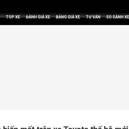
TOP XE
ĐÁNH GIÁ XE
BẢNG GIÁ XE
TƯ VẤN
SO SÁNH X