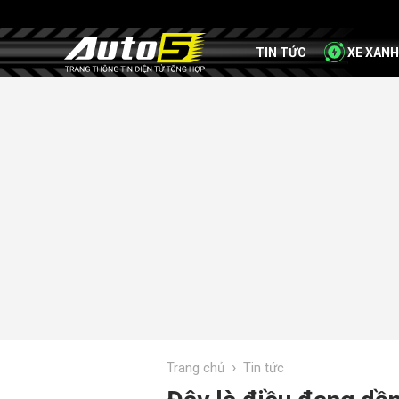
TIN TỨC
XE XANH
›
Trang chủ
Tin tức