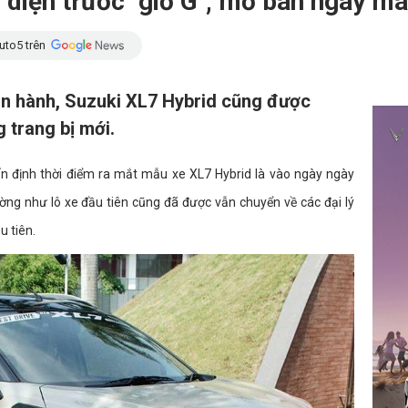
 diện trước "giờ G", mở bán ngày m
uto5 trên
ận hành, Suzuki XL7 Hybrid cũng được
 trang bị mới.
n định thời điểm ra mắt mẫu xe XL7 Hybrid là vào ngày ngày
ường như lô xe đầu tiên cũng đã được vẫn chuyển về các đại lý
 tiên.