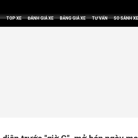
TOP XE
ĐÁNH GIÁ XE
BẢNG GIÁ XE
TƯ VẤN
SO SÁNH X