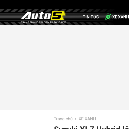
TIN TỨC
XE XANH
›
Trang chủ
XE XANH