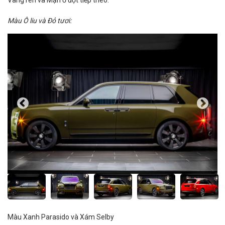
Vàng rèn và Mận ở đợt tiếp theo.
Màu Ô liu và Đỏ tươi:
Màu Xanh Parasido và Xám Selby