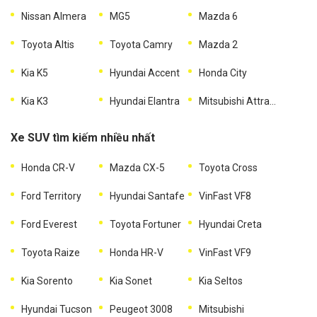
Nissan Almera
MG5
Mazda 6
Toyota Altis
Toyota Camry
Mazda 2
Kia K5
Hyundai Accent
Honda City
Kia K3
Hyundai Elantra
Mitsubishi Attrage
Xe SUV tìm kiếm nhiều nhất
Honda CR-V
Mazda CX-5
Toyota Cross
Ford Territory
Hyundai Santafe
VinFast VF8
Ford Everest
Toyota Fortuner
Hyundai Creta
Toyota Raize
Honda HR-V
VinFast VF9
Kia Sorento
Kia Sonet
Kia Seltos
Hyundai Tucson
Peugeot 3008
Mitsubishi