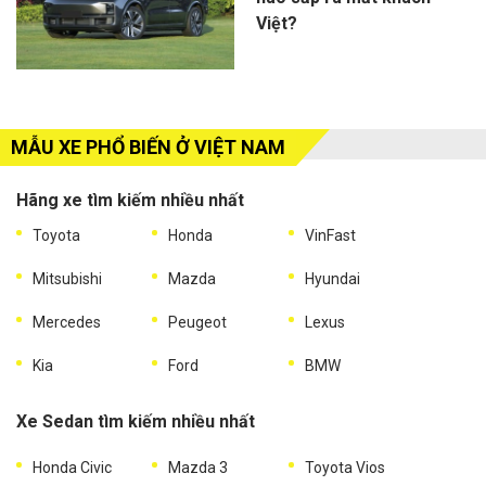
Việt?
MẪU XE PHỔ BIẾN Ở VIỆT NAM
Hãng xe tìm kiếm nhiều nhất
Toyota
Honda
VinFast
Mitsubishi
Mazda
Hyundai
Mercedes
Peugeot
Lexus
Kia
Ford
BMW
Xe Sedan tìm kiếm nhiều nhất
Honda Civic
Mazda 3
Toyota Vios