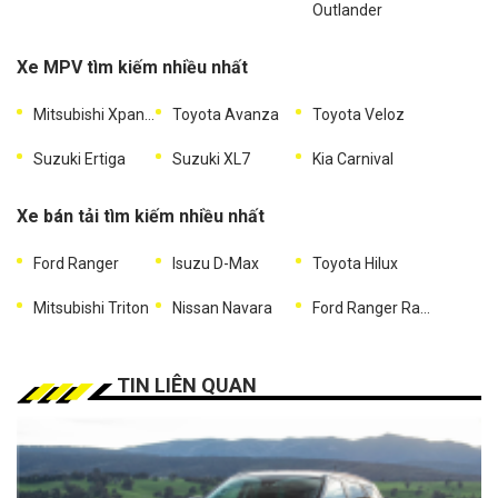
Outlander
Xe MPV tìm kiếm nhiều nhất
Mitsubishi Xpander
Toyota Avanza
Toyota Veloz
Suzuki Ertiga
Suzuki XL7
Kia Carnival
Xe bán tải tìm kiếm nhiều nhất
Ford Ranger
Isuzu D-Max
Toyota Hilux
Mitsubishi Triton
Nissan Navara
Ford Ranger Raptor
TIN LIÊN QUAN