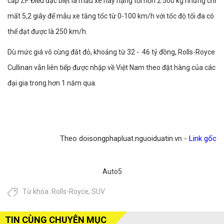
cấp ZF. Điều đặc biệt là mẫu xe này nặng tới hơn 2.500 kg nhưng chỉ
mất 5,2 giây để mẫu xe tăng tốc từ 0-100 km/h với tốc độ tối đa có
thể đạt được là 250 km/h.
Dù mức giá vô cùng đắt đỏ, khoảng từ 32 - 46 tỷ đồng, Rolls-Royce
Cullinan vẫn liên tiếp được nhập về Việt Nam theo đặt hàng của các
đại gia trong hơn 1 năm qua.
Theo doisongphapluat.nguoiduatin.vn -
Link gốc
Auto5
Từ khóa:
Rolls-Royce
,
SUV
TIN CÙNG CHUYÊN MỤC