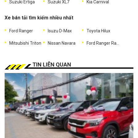
Suzuki Ertiga
Suzuki XL7
Kia Carnival
Xe bán tải tìm kiếm nhiều nhất
Ford Ranger
Isuzu D-Max
Toyota Hilux
Mitsubishi Triton
Nissan Navara
Ford Ranger Raptor
TIN LIÊN QUAN