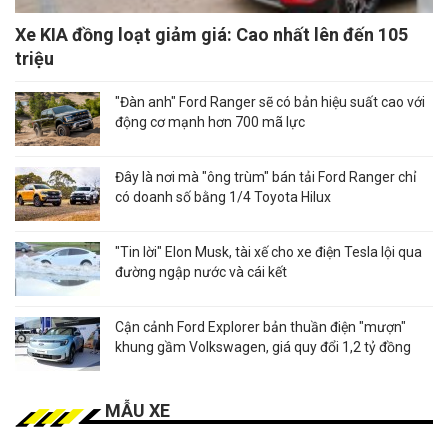
Xe KIA đồng loạt giảm giá: Cao nhất lên đến 105
triệu
"Đàn anh" Ford Ranger sẽ có bản hiệu suất cao với
động cơ mạnh hơn 700 mã lực
Đây là nơi mà "ông trùm" bán tải Ford Ranger chỉ
có doanh số bằng 1/4 Toyota Hilux
"Tin lời" Elon Musk, tài xế cho xe điện Tesla lội qua
đường ngập nước và cái kết
Cận cảnh Ford Explorer bản thuần điện "mượn"
khung gầm Volkswagen, giá quy đổi 1,2 tỷ đồng
MẪU XE