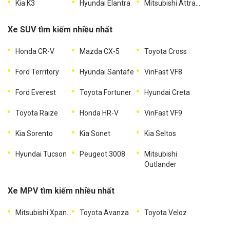
Kia K3
Hyundai Elantra
Mitsubishi Attrage
Xe SUV tìm kiếm nhiều nhất
Honda CR-V
Mazda CX-5
Toyota Cross
Ford Territory
Hyundai Santafe
VinFast VF8
Ford Everest
Toyota Fortuner
Hyundai Creta
Toyota Raize
Honda HR-V
VinFast VF9
Kia Sorento
Kia Sonet
Kia Seltos
Hyundai Tucson
Peugeot 3008
Mitsubishi
Outlander
Xe MPV tìm kiếm nhiều nhất
Mitsubishi Xpander
Toyota Avanza
Toyota Veloz