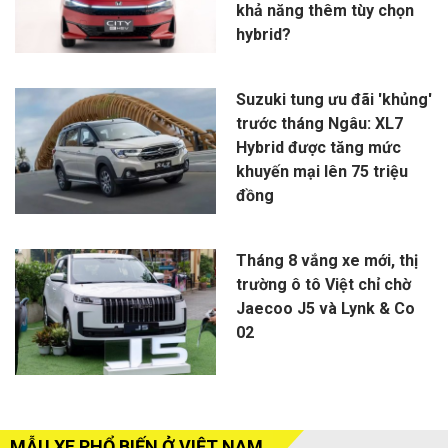
khả năng thêm tùy chọn
hybrid?
Suzuki tung ưu đãi 'khủng'
trước tháng Ngâu: XL7
Hybrid được tăng mức
khuyến mại lên 75 triệu
đồng
Tháng 8 vắng xe mới, thị
trường ô tô Việt chỉ chờ
Jaecoo J5 và Lynk & Co
02
MẪU XE PHỔ BIẾN Ở VIỆT NAM