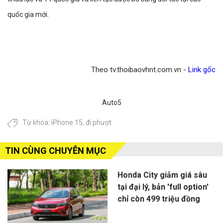
quốc gia mới.​
Theo tv.thoibaovhnt.com.vn -
Link gốc
Auto5
Từ khóa:
iPhone 15
,
đi phượt
TIN CÙNG CHUYÊN MỤC
Honda City giảm giá sâu
tại đại lý, bản 'full option'
chỉ còn 499 triệu đồng