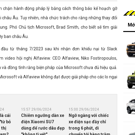
n chặn hành động pháp lý bằng cách thông báo kế hoạch gỡ
 châu Âu. Tuy nhiên, nhà chức trách cho rằng những thay đổi
Mới
ung. Phó Chủ tịch Microsoft, Brad Smith, cho biết sẽ tìm giải
 Ủy ban châu Âu.
 đầu từ tháng 7/2023 sau khi nhận đơn khiếu nại từ Slack
video hội nghị Alfaview. CEO Alfaview, Niko Fostiropoulos,
 và đồng tình rằng biện pháp của Microsoft chưa đủ hiệu quả.
Microsoft và Alfaview không đạt được giải pháp cho các lo ngại
024
15:57 29/06/2024
15:00 29/06/2024
là cái
Chiêm ngưỡng dàn xe
Ngỡ ngàng với chiếc
"từ bỏ
điện Xiaomi SU7
xe điện sạc đầy chỉ
 thị
dùng để rước dâu đẹp
trong 6 phút, di
Nam?
"không tì vết"
chuyển tới hàng trăm