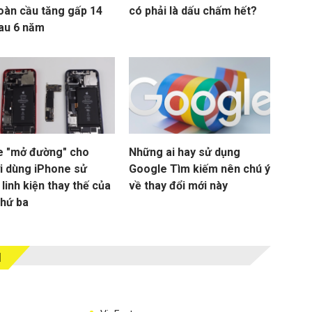
toàn cầu tăng gấp 14
có phải là dấu chấm hết?
sau 6 năm
e "mở đường" cho
Những ai hay sử dụng
i dùng iPhone sử
Google Tìm kiếm nên chú ý
linh kiện thay thế của
về thay đổi mới này
thứ ba
M