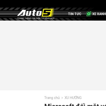
TIN TỨC
XE XANH
›
Trang chủ
XU HƯỚNG