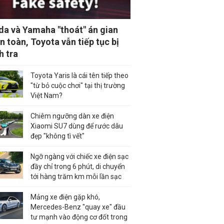
a và Yamaha "thoát" án gian
an toàn, Toyota vẫn tiếp tục bị
h tra
Toyota Yaris là cái tên tiếp theo
"từ bỏ cuộc chơi" tại thị trường
Việt Nam?
Chiêm ngưỡng dàn xe điện
Xiaomi SU7 dùng để rước dâu
đẹp "không tì vết"
Ngỡ ngàng với chiếc xe điện sạc
đầy chỉ trong 6 phút, di chuyển
tới hàng trăm km mỗi lần sạc
Mảng xe điện gặp khó,
Mercedes-Benz "quay xe" đầu
tư mạnh vào động cơ đốt trong