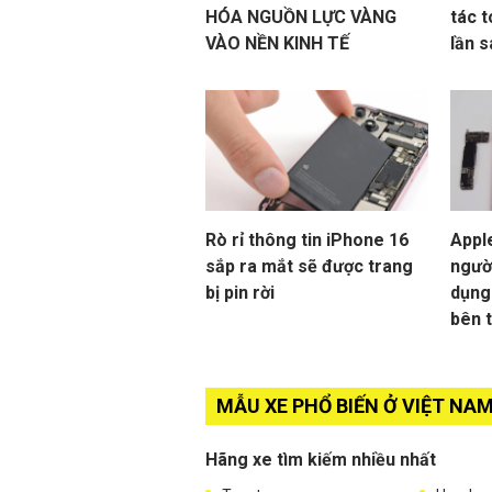
HÓA NGUỒN LỰC VÀNG
tác 
VÀO NỀN KINH TẾ
lần 
Rò rỉ thông tin iPhone 16
Appl
sắp ra mắt sẽ được trang
ngườ
bị pin rời
dụng 
bên 
MẪU XE PHỔ BIẾN Ở VIỆT NA
Hãng xe tìm kiếm nhiều nhất