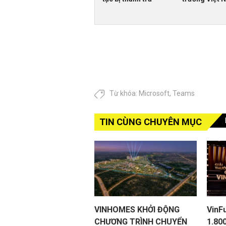
Từ khóa:
Microsoft
,
Teams
TIN CÙNG CHUYÊN MỤC
VINHOMES KHỞI ĐỘNG
VinF
CHƯƠNG TRÌNH CHUYỂN
1.800