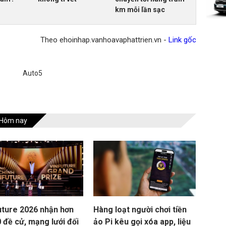
km mỗi lần sạc
Theo ehoinhap.vanhoavaphattrien.vn -
Link gốc
Auto5
Hôm nay
uture 2026 nhận hơn
Hàng loạt người chơi tiền
 đề cử, mạng lưới đối
ảo Pi kêu gọi xóa app, liệu