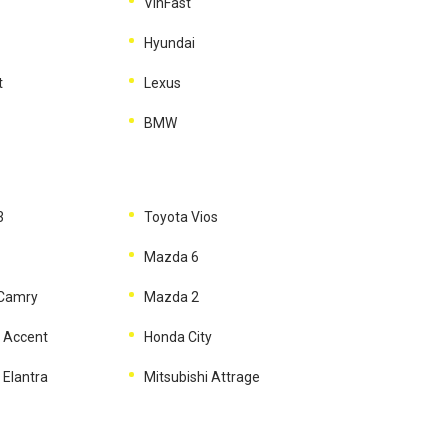
VinFast
Hyundai
t
Lexus
BMW
3
Toyota Vios
Mazda 6
 Camry
Mazda 2
 Accent
Honda City
 Elantra
Mitsubishi Attrage