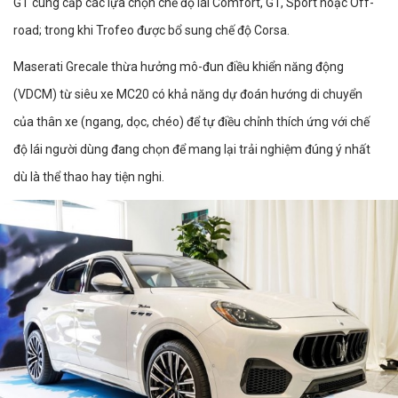
GT cung cấp các lựa chọn chế độ lái Comfort, GT, Sport hoặc Off-
road; trong khi Trofeo được bổ sung chế độ Corsa.
Maserati Grecale thừa hưởng mô-đun điều khiển năng động
(VDCM) từ siêu xe MC20 có khả năng dự đoán hướng di chuyển
của thân xe (ngang, dọc, chéo) để tự điều chỉnh thích ứng với chế
độ lái người dùng đang chọn để mang lại trải nghiệm đúng ý nhất
dù là thể thao hay tiện nghi.