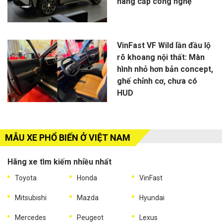
nâng cấp công nghệ
VinFast VF Wild lần đầu lộ
rõ khoang nội thất: Màn
hình nhỏ hơn bản concept,
ghế chỉnh cơ, chưa có
HUD
MẪU XE PHỔ BIẾN Ở VIỆT NAM
Hãng xe tìm kiếm nhiều nhất
Toyota
Honda
VinFast
Mitsubishi
Mazda
Hyundai
Mercedes
Peugeot
Lexus