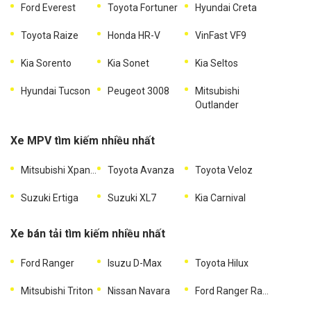
Ford Everest
Toyota Fortuner
Hyundai Creta
Toyota Raize
Honda HR-V
VinFast VF9
Kia Sorento
Kia Sonet
Kia Seltos
Hyundai Tucson
Peugeot 3008
Mitsubishi
Outlander
Xe MPV tìm kiếm nhiều nhất
Mitsubishi Xpander
Toyota Avanza
Toyota Veloz
Suzuki Ertiga
Suzuki XL7
Kia Carnival
Xe bán tải tìm kiếm nhiều nhất
Ford Ranger
Isuzu D-Max
Toyota Hilux
Mitsubishi Triton
Nissan Navara
Ford Ranger Raptor