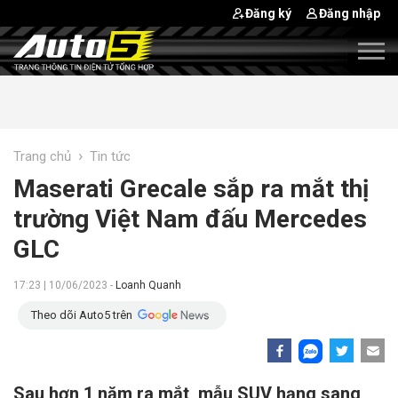
Đăng ký
Đăng nhập
›
Trang chủ
Tin tức
Maserati Grecale sắp ra mắt thị
trường Việt Nam đấu Mercedes
GLC
17:23 | 10/06/2023 -
Loanh Quanh
Theo dõi Auto5 trên
Sau hơn 1 năm ra mắt, mẫu SUV hạng sang