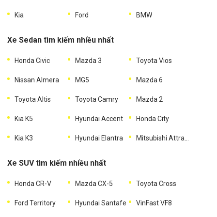
Kia
Ford
BMW
Xe Sedan tìm kiếm nhiều nhất
Honda Civic
Mazda 3
Toyota Vios
Nissan Almera
MG5
Mazda 6
Toyota Altis
Toyota Camry
Mazda 2
Kia K5
Hyundai Accent
Honda City
Kia K3
Hyundai Elantra
Mitsubishi Attrage
Xe SUV tìm kiếm nhiều nhất
Honda CR-V
Mazda CX-5
Toyota Cross
Ford Territory
Hyundai Santafe
VinFast VF8