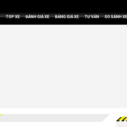
TOP XE
ĐÁNH GIÁ XE
BẢNG GIÁ XE
TƯ VẤN
SO SÁNH X