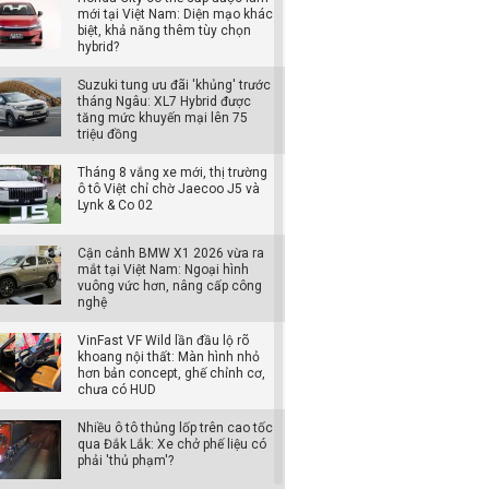
mới tại Việt Nam: Diện mạo khác
biệt, khả năng thêm tùy chọn
hybrid?
Suzuki tung ưu đãi 'khủng' trước
tháng Ngâu: XL7 Hybrid được
tăng mức khuyến mại lên 75
triệu đồng
Tháng 8 vắng xe mới, thị trường
ô tô Việt chỉ chờ Jaecoo J5 và
Lynk & Co 02
Cận cảnh BMW X1 2026 vừa ra
mắt tại Việt Nam: Ngoại hình
vuông vức hơn, nâng cấp công
nghệ
VinFast VF Wild lần đầu lộ rõ
khoang nội thất: Màn hình nhỏ
hơn bản concept, ghế chỉnh cơ,
chưa có HUD
Nhiều ô tô thủng lốp trên cao tốc
qua Đắk Lắk: Xe chở phế liệu có
phải 'thủ phạm'?