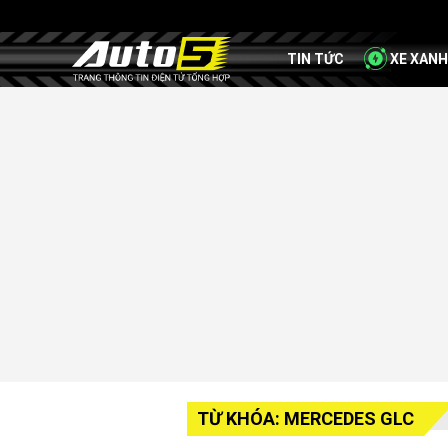
TIN TỨC
XE XANH
TỪ KHÓA: MERCEDES GLC