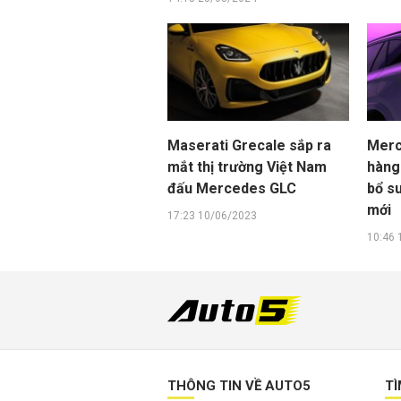
Maserati Grecale sắp ra
Merc
mắt thị trường Việt Nam
hàng
đấu Mercedes GLC
bổ s
mới
17:23 10/06/2023
10:46 
THÔNG TIN VỀ AUTO5
TÌ