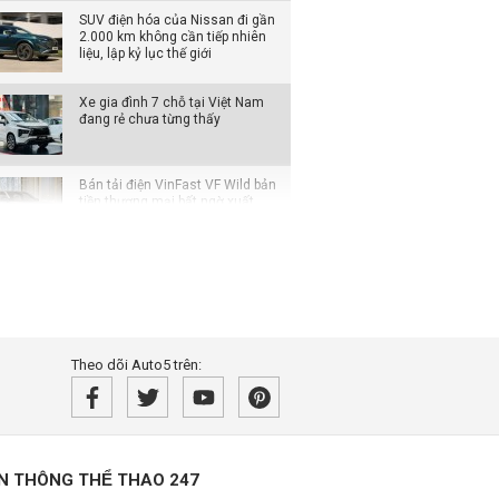
SUV điện hóa của Nissan đi gần
2.000 km không cần tiếp nhiên
liệu, lập kỷ lục thế giới
Xe gia đình 7 chỗ tại Việt Nam
đang rẻ chưa từng thấy
Bán tải điện VinFast VF Wild bản
tiền thương mại bất ngờ xuất
hiện với loạt thay đổi đáng chú ý
Không chỉ cạnh tranh bằng giá
bán, các hãng ô tô đua nhau
nâng thời hạn bảo hành
Rolls-Royce Phantom siêu hiếm
Theo dõi Auto5 trên:
xuất hiện trong bài đăng của
Hoa hậu Mai Phương Thúy
Từ tháng 8/2026, loạt quy định
mới về giao thông người dân cần
biết
̀N THÔNG THỂ THAO 247