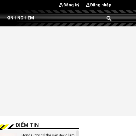
Đăng ký
Đăng nhập
E
KINH NGHIỆM
ĐIỂM TIN
Honda City có thể sắp được làm