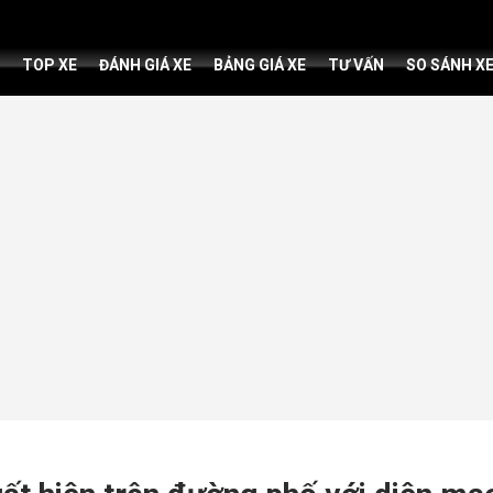
TOP XE
ĐÁNH GIÁ XE
BẢNG GIÁ XE
TƯ VẤN
SO SÁNH X