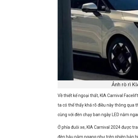
Ảnh rò rì K
Về thiết kế ngoại thất, KIA Carnival Facel
ta có thể thấy khá rõ điều này thông qua t
cùng với đèn chạy ban ngày LED nằm ngan
Ở phía đuôi xe, KIA Carnival 2024 được tr
đèn hậu nằm ngang như trên phiên bản h