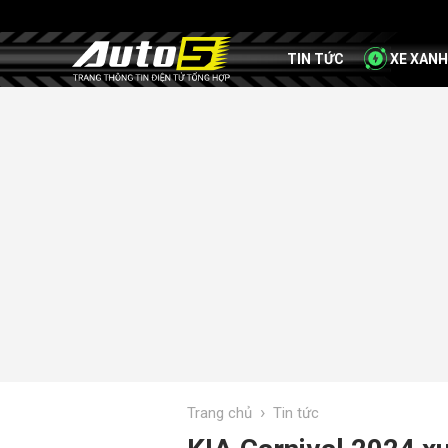
TIN TỨC
XE XANH
›
Trang chủ
Tin tức