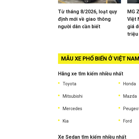
Từ tháng 8/2026, loạt quy
MG ZS
định mới về giao thông
Việt
người dân cần biết
giá d
triệ
MẪU XE PHỔ BIẾN Ở VIỆT NA
Hãng xe tìm kiếm nhiều nhất
Toyota
Honda
Mitsubishi
Mazda
Mercedes
Peugeo
Kia
Ford
Xe Sedan tìm kiếm nhiều nhất