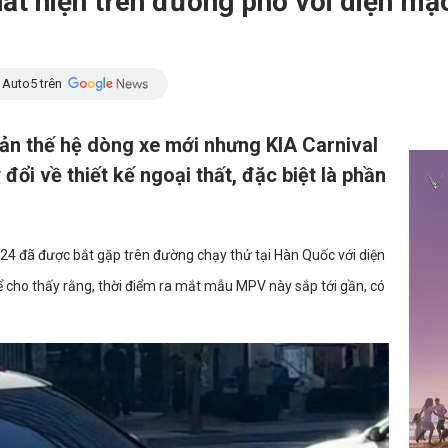
ất hiện trên đường phố với diện mạ
 Auto5 trên
bản thế hệ dòng xe mới nhưng KIA Carnival
 đổi về thiết kế ngoại thất, đặc biệt là phần
2024 đã được bắt gặp trên đường chạy thử tại Hàn Quốc với diện
ể cho thấy rằng, thời điểm ra mắt mẫu MPV này sắp tới gần, có