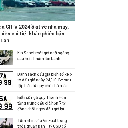
a CR-V 2024 ồ ạt về nhà máy,
 hiện chi tiết khác phiên bản
 Lan
Kia Sonet mất giá ngỡ ngàng
sau hơn 1 năm lăn bánh
Danh sách đấu giá biển số xe ô
tô đấu giá ngày 24/10: Bộ sưu
tập biển tứ quý chờ chủ mới!
Biển số ngũ quý Thanh Hóa
từng trúng đấu giá hơn 7 tỷ
đồng chốt ngày đấu giá lại
Tầm nhìn của VinFast trong
thỏa thuận bán 1 tỷ USD cổ