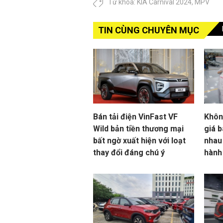
Từ khóa:
KIA Carnival 2024
,
MPV
TIN CÙNG CHUYÊN MỤC
Bán tải điện VinFast VF
Khôn
Wild bản tiền thương mại
giá b
bất ngờ xuất hiện với loạt
nhau
thay đổi đáng chú ý
hành