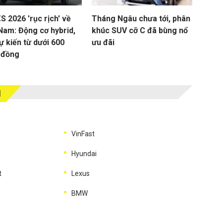
 2026 'rục rịch' về
Tháng Ngâu chưa tới, phân
 Nam: Động cơ hybrid,
khúc SUV cỡ C đã bùng nổ
ự kiến từ dưới 600
ưu đãi
u đồng
M
VinFast
Hyundai
t
Lexus
BMW