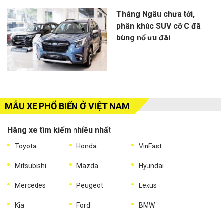
Tháng Ngâu chưa tới,
phân khúc SUV cỡ C đã
bùng nổ ưu đãi
MẪU XE PHỔ BIẾN Ở VIỆT NAM
Hãng xe tìm kiếm nhiều nhất
Toyota
Honda
VinFast
Mitsubishi
Mazda
Hyundai
Mercedes
Peugeot
Lexus
Kia
Ford
BMW