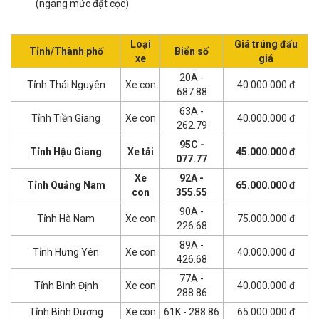
(ngang mức đặt cọc)
Loại
Giá trúng đấu
Tỉnh/Thành phố
Biển số
xe
giá
20A -
Tỉnh Thái Nguyên
Xe con
40.000.000 đ
687.88
63A -
Tỉnh Tiền Giang
Xe con
40.000.000 đ
262.79
95C -
Tỉnh Hậu Giang
Xe tải
45.000.000 đ
077.77
Xe
92A -
Tỉnh Quảng Nam
65.000.000 đ
con
355.55
90A -
Tỉnh Hà Nam
Xe con
75.000.000 đ
226.68
89A -
Tỉnh Hưng Yên
Xe con
40.000.000 đ
426.68
77A -
Tỉnh Bình Định
Xe con
40.000.000 đ
288.86
Tỉnh Bình Dương
Xe con
61K - 288.86
65.000.000 đ