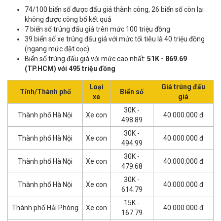
74/100 biển số được đấu giá thành công, 26 biển số còn lại
không được công bố kết quả
7 biển số trúng đấu giá trên mức 100 triệu đồng
39 biển số xe trúng đấu giá với mức tối tiêu là 40 triệu đồng
(ngang mức đặt cọc)
Biển số trúng đấu giá với mức cao nhất:
51K - 869.69
(TP.HCM) với 495 triệu đồng
Loại
Giá trúng đấu
Tỉnh/Thành phố
Biển số
xe
giá
30K -
Thành phố Hà Nội
Xe con
40.000.000 đ
498.89
30K -
Thành phố Hà Nội
Xe con
40.000.000 đ
494.99
30K -
Thành phố Hà Nội
Xe con
40.000.000 đ
479.68
30K -
Thành phố Hà Nội
Xe con
40.000.000 đ
614.79
15K -
Thành phố Hải Phòng
Xe con
40.000.000 đ
167.79