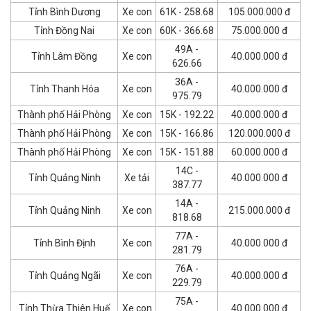
Tỉnh Bình Dương
Xe con
61K - 258.68
105.000.000 đ
Tỉnh Đồng Nai
Xe con
60K - 366.68
75.000.000 đ
49A -
Tỉnh Lâm Đồng
Xe con
40.000.000 đ
626.66
36A -
Tỉnh Thanh Hóa
Xe con
40.000.000 đ
975.79
Thành phố Hải Phòng
Xe con
15K - 192.22
40.000.000 đ
Thành phố Hải Phòng
Xe con
15K - 166.86
120.000.000 đ
Thành phố Hải Phòng
Xe con
15K - 151.88
60.000.000 đ
14C -
Tỉnh Quảng Ninh
Xe tải
40.000.000 đ
387.77
14A -
Tỉnh Quảng Ninh
Xe con
215.000.000 đ
818.68
77A -
Tỉnh Bình Định
Xe con
40.000.000 đ
281.79
76A -
Tỉnh Quảng Ngãi
Xe con
40.000.000 đ
229.79
75A -
Tỉnh Thừa Thiên Huế
Xe con
40.000.000 đ