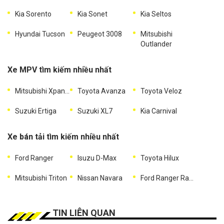
Kia Sorento
Kia Sonet
Kia Seltos
Hyundai Tucson
Peugeot 3008
Mitsubishi
Outlander
Xe MPV tìm kiếm nhiều nhất
Mitsubishi Xpander
Toyota Avanza
Toyota Veloz
Suzuki Ertiga
Suzuki XL7
Kia Carnival
Xe bán tải tìm kiếm nhiều nhất
Ford Ranger
Isuzu D-Max
Toyota Hilux
Mitsubishi Triton
Nissan Navara
Ford Ranger Raptor
TIN LIÊN QUAN