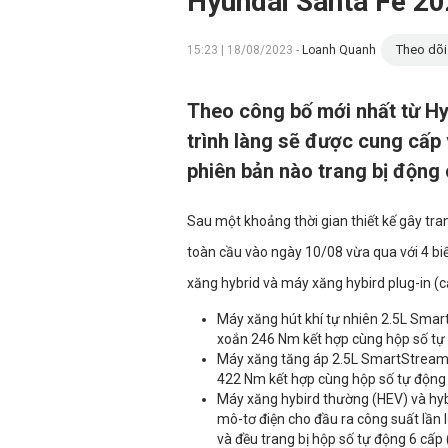
Hyundai Santa Fe 202
Theo dõi
15:23 | 18/08/2023 -
Loanh Quanh
Theo công bố mới nhất từ Hy
trình làng sẽ được cung cấp
phiên bản nào trang bị động 
Sau một khoảng thời gian thiết kế gây tran
toàn cầu vào ngày 10/08 vừa qua với 4 b
xăng hybrid và máy xăng hybird plug-in (c
Máy xăng hút khí tự nhiên 2.5L Sma
xoắn 246 Nm kết hợp cùng hộp số tự
Máy xăng tăng áp 2.5L SmartStream 
422 Nm kết hợp cùng hộp số tự động 
Máy xăng hybird thường (HEV) và hyb
mô-tơ điện cho đầu ra công suất lầ
và đều trang bị hộp số tự động 6 cấp 