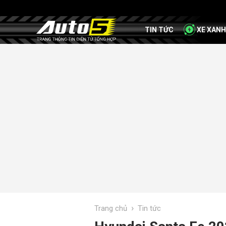
TIN TỨC
XE XANH
›
Trang chủ
Tin tức