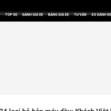
TOP XE
ĐÁNH GIÁ XE
BẢNG GIÁ XE
TƯ VẤN
SO SÁNH X