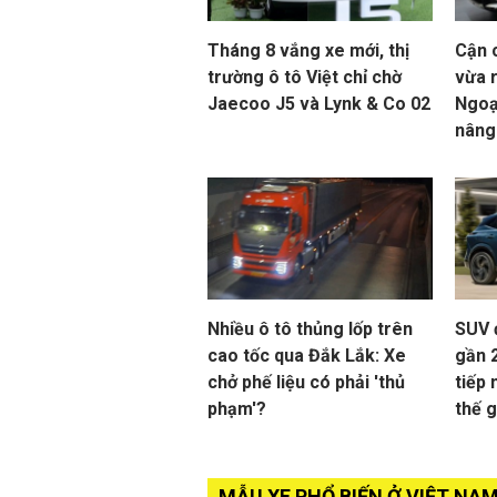
Tháng 8 vắng xe mới, thị
Cận 
trường ô tô Việt chỉ chờ
vừa r
Jaecoo J5 và Lynk & Co 02
Ngoạ
nâng
Nhiều ô tô thủng lốp trên
SUV 
cao tốc qua Đắk Lắk: Xe
gần 
chở phế liệu có phải 'thủ
tiếp 
phạm'?
thế g
MẪU XE PHỔ BIẾN Ở VIỆT NA