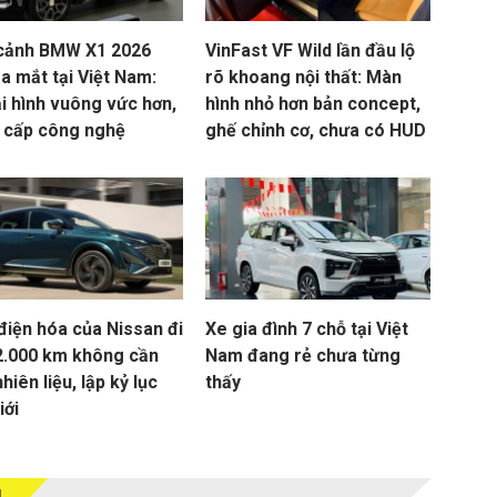
cảnh BMW X1 2026
VinFast VF Wild lần đầu lộ
a mắt tại Việt Nam:
rõ khoang nội thất: Màn
i hình vuông vức hơn,
hình nhỏ hơn bản concept,
 cấp công nghệ
ghế chỉnh cơ, chưa có HUD
điện hóa của Nissan đi
Xe gia đình 7 chỗ tại Việt
2.000 km không cần
Nam đang rẻ chưa từng
nhiên liệu, lập kỷ lục
thấy
iới
M