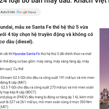
4 loại bỏ bản máy dầu: Khách Việt 
 Auto5 trên
undai, mẫu xe Santa Fe thế hệ thứ 5 vừa
 với 4 tùy chọn hệ truyền động và không có
cơ dầu (diesel).
h cãi thì
Hyundai Santa Fe
thứ hệ thứ 5 đã chính thức ra mắt
iến thể động cơ bao gồm: máy xăng, máy xăng tăng áp, máy
ắm sạc). Cụ thể:
rtStream G2.5 GDi cho đầu ra công suất 191 mã lực và mô-men
 động 8 cấp (8AT)
G2.5 T-GDi cho đầu ra công suất 273 mã lực và mô-men xoắn
ly hợp kép 8 cấp (8DCT)
rid plug-in (PHEV) đều trang bị động cơ tăng áp 1.6L kèm một
n lượt là 227 và 261 mã lực, mô-men xoắn cùng ở mức 350 Nm
(6AT).