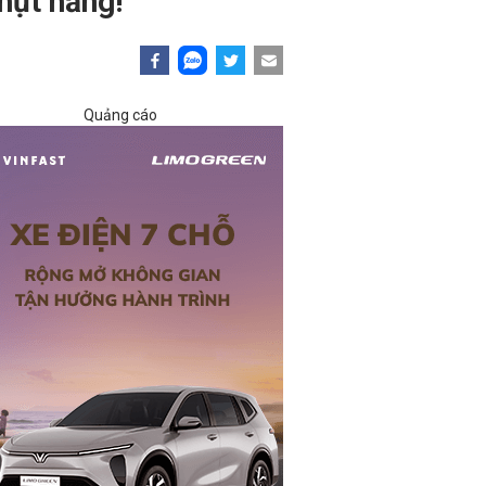
hụt hẫng!
Quảng cáo