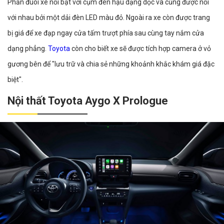
Phần đuôi xe nổi bật với cụm đèn hậu dạng dọc và cũng được nối
với nhau bởi một dải đèn LED màu đỏ. Ngoài ra xe còn được trang
bị giá để xe đạp ngay cửa tấm trượt phía sau cùng tay nắm cửa
dạng phẳng.
Toyota
còn cho biết xe sẽ được tích hợp camera ở vỏ
gương bên để "lưu trữ và chia sẻ những khoảnh khắc khám giá đặc
biệt".
Nội thất Toyota Aygo X Prologue