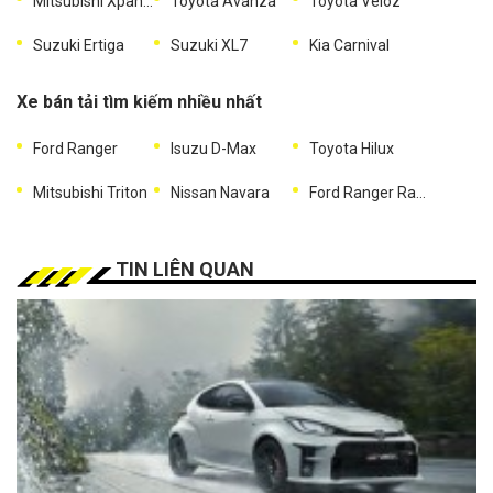
Mitsubishi Xpander
Toyota Avanza
Toyota Veloz
Suzuki Ertiga
Suzuki XL7
Kia Carnival
Xe bán tải tìm kiếm nhiều nhất
Ford Ranger
Isuzu D-Max
Toyota Hilux
Mitsubishi Triton
Nissan Navara
Ford Ranger Raptor
TIN LIÊN QUAN