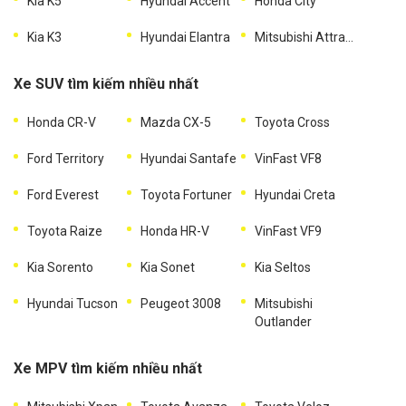
Kia K5
Hyundai Accent
Honda City
Kia K3
Hyundai Elantra
Mitsubishi Attrage
Xe SUV tìm kiếm nhiều nhất
Honda CR-V
Mazda CX-5
Toyota Cross
Ford Territory
Hyundai Santafe
VinFast VF8
Ford Everest
Toyota Fortuner
Hyundai Creta
Toyota Raize
Honda HR-V
VinFast VF9
Kia Sorento
Kia Sonet
Kia Seltos
Hyundai Tucson
Peugeot 3008
Mitsubishi
Outlander
Xe MPV tìm kiếm nhiều nhất