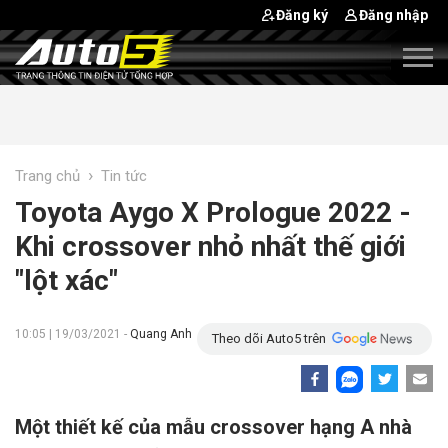
Đăng ký
Đăng nhập
›
Trang chủ
Tin tức
Toyota Aygo X Prologue 2022 -
Khi crossover nhỏ nhất thế giới
"lột xác"
10:05 | 19/03/2021 -
Quang Anh
Theo dõi Auto5 trên
Một thiết kế của mẫu crossover hạng A nhà