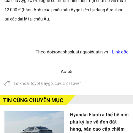
Giá của Aygo X Prologue có thể sẽ nhỉnh hơn một chút so với mức
12.000 £ (bảng Anh) của phiên bản Aygo hiện tại đang được bán
tại các đại lý tại châu Âu.
Theo doisongphapluat.nguoiduatin.vn -
Link gốc
Auto5
Từ khóa:
toyota aygo
,
cuv
,
crossover
TIN CÙNG CHUYÊN MỤC
Hyundai Elantra thế hệ mới
phá kỷ lục về đơn đặt
hàng, bản cao cấp chiếm