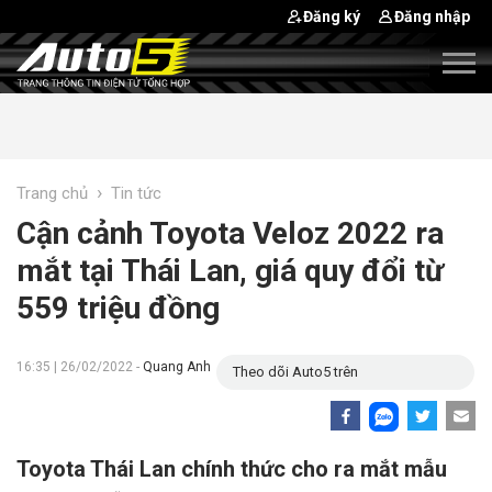
Đăng ký
Đăng nhập
›
Trang chủ
Tin tức
Cận cảnh Toyota Veloz 2022 ra
mắt tại Thái Lan, giá quy đổi từ
559 triệu đồng
16:35 | 26/02/2022 -
Quang Anh
Theo dõi Auto5 trên
Toyota Thái Lan chính thức cho ra mắt mẫu