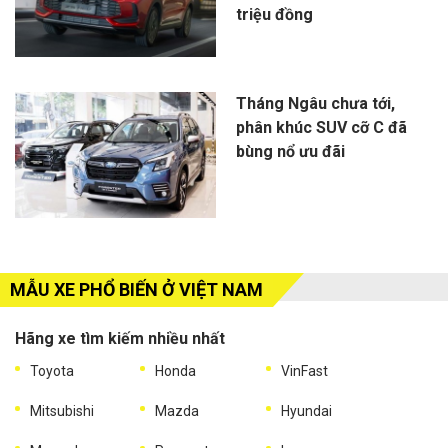
triệu đồng
Tháng Ngâu chưa tới,
phân khúc SUV cỡ C đã
bùng nổ ưu đãi
MẪU XE PHỔ BIẾN Ở VIỆT NAM
Hãng xe tìm kiếm nhiều nhất
Toyota
Honda
VinFast
Mitsubishi
Mazda
Hyundai