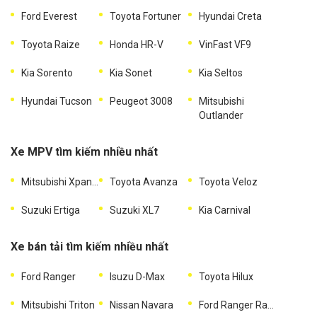
Ford Everest
Toyota Fortuner
Hyundai Creta
Toyota Raize
Honda HR-V
VinFast VF9
Kia Sorento
Kia Sonet
Kia Seltos
Hyundai Tucson
Peugeot 3008
Mitsubishi
Outlander
Xe MPV tìm kiếm nhiều nhất
Mitsubishi Xpander
Toyota Avanza
Toyota Veloz
Suzuki Ertiga
Suzuki XL7
Kia Carnival
Xe bán tải tìm kiếm nhiều nhất
Ford Ranger
Isuzu D-Max
Toyota Hilux
Mitsubishi Triton
Nissan Navara
Ford Ranger Raptor