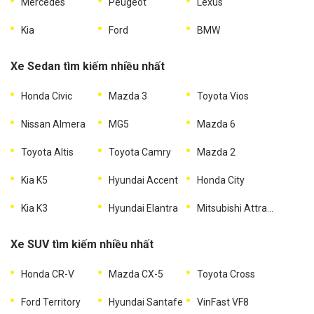
Mercedes
Peugeot
Lexus
Kia
Ford
BMW
Xe Sedan tìm kiếm nhiều nhất
Honda Civic
Mazda 3
Toyota Vios
Nissan Almera
MG5
Mazda 6
Toyota Altis
Toyota Camry
Mazda 2
Kia K5
Hyundai Accent
Honda City
Kia K3
Hyundai Elantra
Mitsubishi Attrage
Xe SUV tìm kiếm nhiều nhất
Honda CR-V
Mazda CX-5
Toyota Cross
Ford Territory
Hyundai Santafe
VinFast VF8