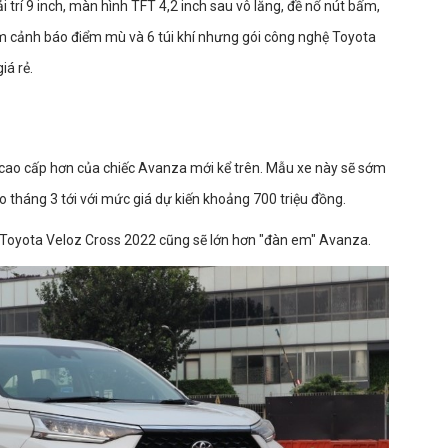
 trí 9 inch, màn hình TFT 4,2 inch sau vô lăng, đề nổ nút bấm,
hêm cảnh báo điểm mù và 6 túi khí nhưng gói công nghệ Toyota
iá rẻ.
 cao cấp hơn của chiếc Avanza mới kể trên. Mẫu xe này sẽ sớm
tháng 3 tới với mức giá dự kiến khoảng 700 triệu đồng.
a Toyota Veloz Cross 2022 cũng sẽ lớn hơn "đàn em" Avanza.