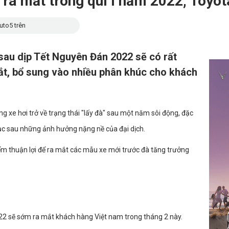
 ra mắt trong quí I năm 2022, Toyota
uto5 trên
 sau dịp Tết Nguyên Đán 2022 sẽ có rất
t, bổ sung vào nhiều phân khúc cho khách
ờng xe hơi trở về trạng thái "lấy đà" sau một năm sôi động, đặc
hục sau những ảnh hưởng nặng nề của đại dịch.
iểm thuận lợi để ra mắt các mẫu xe mới trước đà tăng trưởng
2 sẽ sớm ra mắt khách hàng Việt nam trong tháng 2 này.