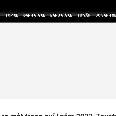
TOP XE
ĐÁNH GIÁ XE
BẢNG GIÁ XE
TƯ VẤN
SO SÁNH X