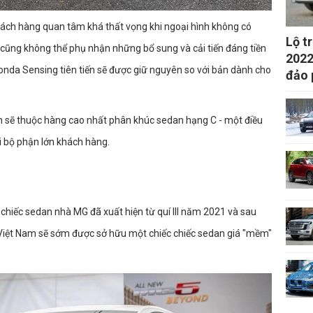
hách hàng quan tâm khá thất vọng khi ngoại hình không có
Lộ t
ên cũng không thể phụ nhận những bổ sung và cải tiến đáng tiền
2022
onda Sensing tiên tiến sẽ được giữ nguyên so với bản dành cho
đảo 
n sẽ thuộc hàng cao nhất phân khúc sedan hạng C - một điều
ới bộ phận lớn khách hàng.
 chiếc sedan nhà MG đã xuất hiện từ quí III năm 2021 và sau
 Việt Nam sẽ sớm được sở hữu một chiếc chiếc sedan giá "mềm"