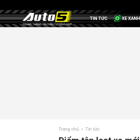
TIN TỨC
XE XANH
›
Trang chủ
Tin tức