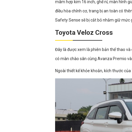
mâm hợp kim 16 inch, ghế nỉ, màn hình giải
điều hòa chỉnh cơ, trang bị an toàn có t
Safety Sense sẽ bị cắt bỏ nhằm giữ mức g
Toyota Veloz Cross
Đây là được xem là phiên bản thể thao và
có màn chào sân cùng Avanza Premio vào 
Ngoài thiết kế khỏe khoắn, kích thước củ