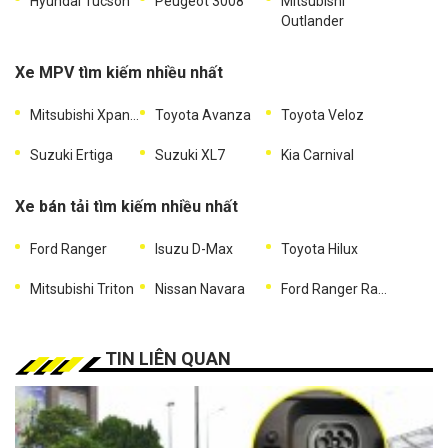
Hyundai Tucson
Peugeot 3008
Mitsubishi
Outlander
Xe MPV tìm kiếm nhiều nhất
Mitsubishi Xpander
Toyota Avanza
Toyota Veloz
Suzuki Ertiga
Suzuki XL7
Kia Carnival
Xe bán tải tìm kiếm nhiều nhất
Ford Ranger
Isuzu D-Max
Toyota Hilux
Mitsubishi Triton
Nissan Navara
Ford Ranger Raptor
TIN LIÊN QUAN