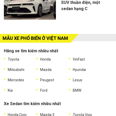
SUV thuần điện, một
sedan hạng C
MẪU XE PHỔ BIẾN Ở VIỆT NAM
Hãng xe tìm kiếm nhiều nhất
Toyota
Honda
VinFast
Mitsubishi
Mazda
Hyundai
Mercedes
Peugeot
Lexus
Kia
Ford
BMW
Xe Sedan tìm kiếm nhiều nhất
Honda Civic
Mazda 3
Toyota Vios