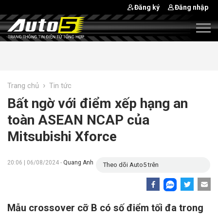
Đăng ký
Đăng nhập
›
Trang chủ
Tin tức
Bất ngờ với điểm xếp hạng an
toàn ASEAN NCAP của
Mitsubishi Xforce
20:06 | 06/08/2024 -
Quang Anh
Theo dõi Auto5 trên
Mẫu crossover cỡ B có số điểm tối đa trong