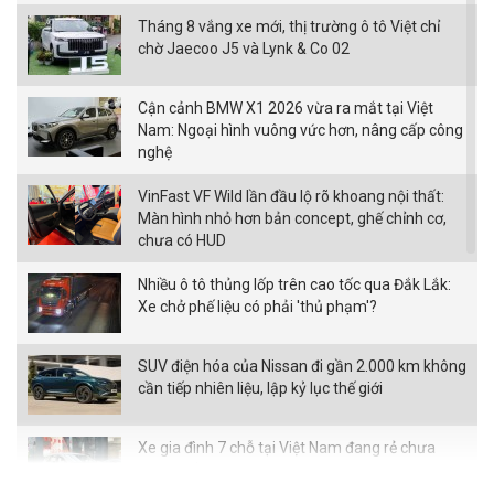
Tháng 8 vắng xe mới, thị trường ô tô Việt chỉ
chờ Jaecoo J5 và Lynk & Co 02
Cận cảnh BMW X1 2026 vừa ra mắt tại Việt
Nam: Ngoại hình vuông vức hơn, nâng cấp công
nghệ
VinFast VF Wild lần đầu lộ rõ khoang nội thất:
Màn hình nhỏ hơn bản concept, ghế chỉnh cơ,
chưa có HUD
Nhiều ô tô thủng lốp trên cao tốc qua Đắk Lắk:
Xe chở phế liệu có phải 'thủ phạm'?
SUV điện hóa của Nissan đi gần 2.000 km không
cần tiếp nhiên liệu, lập kỷ lục thế giới
Xe gia đình 7 chỗ tại Việt Nam đang rẻ chưa
từng thấy