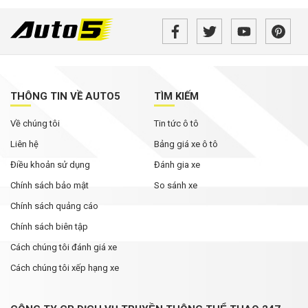
Bán tải điện VinFast VF Wild bản tiền thương
mại bất ngờ xuất hiện với loạt thay đổi đáng chú
ý
Không chỉ cạnh tranh bằng giá bán, các hãng ô
tô đua nhau nâng thời hạn bảo hành
THÔNG TIN VỀ AUTO5
TÌM KIẾM
Về chúng tôi
Tin tức ô tô
Rolls-Royce Phantom siêu hiếm xuất hiện trong
bài đăng của Hoa hậu Mai Phương Thúy
Liên hệ
Bảng giá xe ô tô
Điều khoản sử dụng
Đánh gia xe
Chính sách bảo mật
So sánh xe
Chính sách quảng cáo
Chính sách biên tập
Cách chúng tôi đánh giá xe
Cách chúng tôi xếp hạng xe