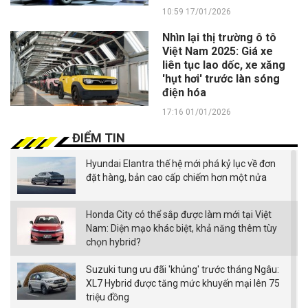
10:59 17/01/2026
Nhìn lại thị trường ô tô
Việt Nam 2025: Giá xe
liên tục lao dốc, xe xăng
'hụt hơi' trước làn sóng
điện hóa
17:16 01/01/2026
ĐIỂM TIN
Hyundai Elantra thế hệ mới phá kỷ lục về đơn
đặt hàng, bản cao cấp chiếm hơn một nửa
Honda City có thể sắp được làm mới tại Việt
Nam: Diện mạo khác biệt, khả năng thêm tùy
chọn hybrid?
Suzuki tung ưu đãi 'khủng' trước tháng Ngâu:
XL7 Hybrid được tăng mức khuyến mại lên 75
triệu đồng