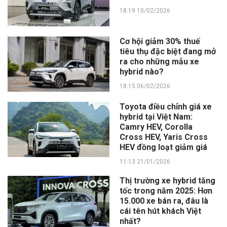
18:19 10/02/2026
Cơ hội giảm 30% thuế
tiêu thụ đặc biệt đang mở
ra cho những mẫu xe
hybrid nào?
18:15 06/02/2026
Toyota điều chỉnh giá xe
hybrid tại Việt Nam:
Camry HEV, Corolla
Cross HEV, Yaris Cross
HEV đồng loạt giảm giá
11:13 21/01/2026
Thị trường xe hybrid tăng
tốc trong năm 2025: Hơn
15.000 xe bán ra, đâu là
cái tên hút khách Việt
nhất?