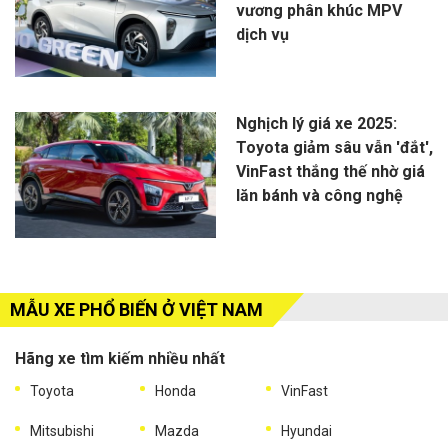
vương phân khúc MPV
dịch vụ
Nghịch lý giá xe 2025:
Toyota giảm sâu vẫn 'đắt',
VinFast thắng thế nhờ giá
lăn bánh và công nghệ
MẪU XE PHỔ BIẾN Ở VIỆT NAM
Hãng xe tìm kiếm nhiều nhất
Toyota
Honda
VinFast
Mitsubishi
Mazda
Hyundai