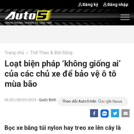
Đăng ký
Đăng nhập
›
Trang chủ
Thể Thao & Đời Sống
Loạt biện pháp ‘không giống ai’
của các chủ xe để bảo vệ ô tô
mùa bão
06:00 | 08/09/2024 -
Quốc Bình
Theo dõi Auto5 trên
Bọc xe bằng túi nylon hay treo xe lên cây là