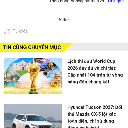
Theo nongthonvaphattrien.vn -
Link gốc
Auto5
Từ khóa:
TIN CÙNG CHUYÊN MỤC
Lịch thi đấu World Cup
2026 đầy đủ và chi tiết:
Cập nhật 104 trận từ vòng
bảng đến chung kết
Hyundai Tucson 2027: Đối
thủ Mazda CX-5 lột xác
toàn diện, chỉ sử dụng
động cơ hybrid