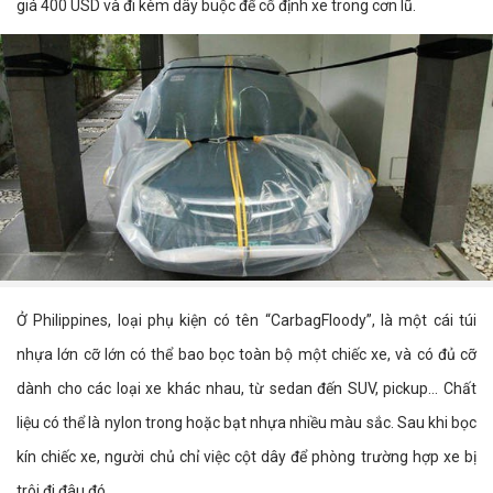
giá 400 USD và đi kèm dây buộc để cố định xe trong cơn lũ.
Ở Philippines, loại phụ kiện có tên “CarbagFloody”, là một cái túi
nhựa lớn cỡ lớn có thể bao bọc toàn bộ một chiếc xe, và có đủ cỡ
dành cho các loại xe khác nhau, từ sedan đến SUV, pickup… Chất
liệu có thể là nylon trong hoặc bạt nhựa nhiều màu sắc. Sau khi bọc
kín chiếc xe, người chủ chỉ việc cột dây để phòng trường hợp xe bị
trôi đi đâu đó.