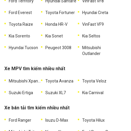
Ford Territory
Hyundai Santafe
VinFast VF8
Ford Everest
Toyota Fortuner
Hyundai Creta
Toyota Raize
Honda HR-V
VinFast VF9
Kia Sorento
Kia Sonet
Kia Seltos
Hyundai Tucson
Peugeot 3008
Mitsubishi
Outlander
Xe MPV tìm kiếm nhiều nhất
Mitsubishi Xpander
Toyota Avanza
Toyota Veloz
Suzuki Ertiga
Suzuki XL7
Kia Carnival
Xe bán tải tìm kiếm nhiều nhất
Ford Ranger
Isuzu D-Max
Toyota Hilux