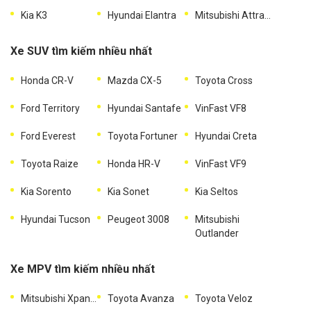
Kia K3
Hyundai Elantra
Mitsubishi Attrage
Xe SUV tìm kiếm nhiều nhất
Honda CR-V
Mazda CX-5
Toyota Cross
Ford Territory
Hyundai Santafe
VinFast VF8
Ford Everest
Toyota Fortuner
Hyundai Creta
Toyota Raize
Honda HR-V
VinFast VF9
Kia Sorento
Kia Sonet
Kia Seltos
Hyundai Tucson
Peugeot 3008
Mitsubishi
Outlander
Xe MPV tìm kiếm nhiều nhất
Mitsubishi Xpander
Toyota Avanza
Toyota Veloz