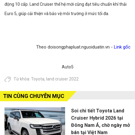
động 10 cấp. Land Cruiser thế hệ mới cũng đạt tiêu chuẩn khí thải
Euro 5, giúp cải thiện và bảo vệ môi trường ở mức tối đa.
Theo doisongphapluat.nguoiduatin.vn -
Link gốc
Auto5
Từ khóa:
Toyota
,
land cruiser 2022
TIN CÙNG CHUYÊN MỤC
Soi chi tiết Toyota Land
Cruiser Hybrid 2026 tại
Đông Nam Á, chờ ngày mở
bán tại Việt Nam