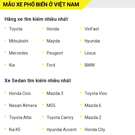
MẪU XE PHỔ BIẾN Ở VIỆT NAM
Hãng xe tìm kiếm nhiều nhất
Toyota
Honda
VinFast
Mitsubishi
Mazda
Hyundai
Mercedes
Peugeot
Lexus
Kia
Ford
BMW
Xe Sedan tìm kiếm nhiều nhất
Honda Civic
Mazda 3
Toyota Vios
Nissan Almera
MG5
Mazda 6
Toyota Altis
Toyota Camry
Mazda 2
Kia K5
Hyundai Accent
Honda City