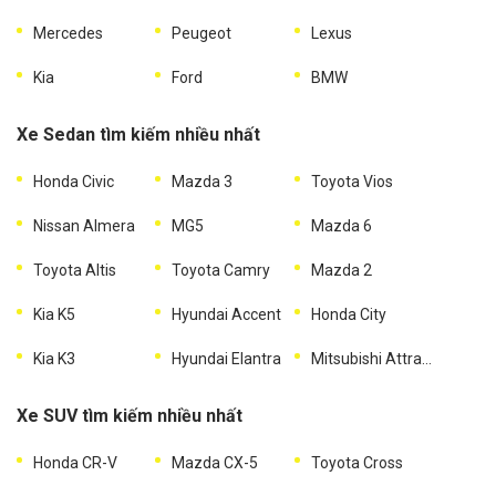
Mercedes
Peugeot
Lexus
Kia
Ford
BMW
Xe Sedan tìm kiếm nhiều nhất
Honda Civic
Mazda 3
Toyota Vios
Nissan Almera
MG5
Mazda 6
Toyota Altis
Toyota Camry
Mazda 2
Kia K5
Hyundai Accent
Honda City
Kia K3
Hyundai Elantra
Mitsubishi Attrage
Xe SUV tìm kiếm nhiều nhất
Honda CR-V
Mazda CX-5
Toyota Cross