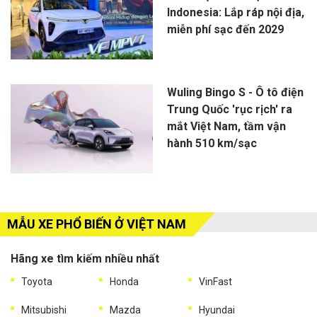
Indonesia: Lắp ráp nội địa,
miễn phí sạc đến 2029
Wuling Bingo S - Ô tô điện
Trung Quốc 'rục rịch' ra
mắt Việt Nam, tầm vận
hành 510 km/sạc
MẪU XE PHỔ BIẾN Ở VIỆT NAM
Hãng xe tìm kiếm nhiều nhất
Toyota
Honda
VinFast
Mitsubishi
Mazda
Hyundai