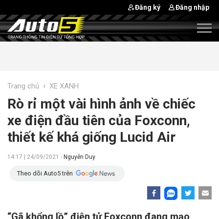
Đăng ký
Đăng nhập
›
Trang chủ
XE XANH
Rò rỉ một vài hình ảnh về chiếc
xe điện đầu tiên của Foxconn,
thiết kế khá giống Lucid Air
14:17 | 24/09/2021 -
Nguyễn Duy
Theo dõi Auto5 trên
“Gã khổng lồ” điện tử Foxconn đang mạo