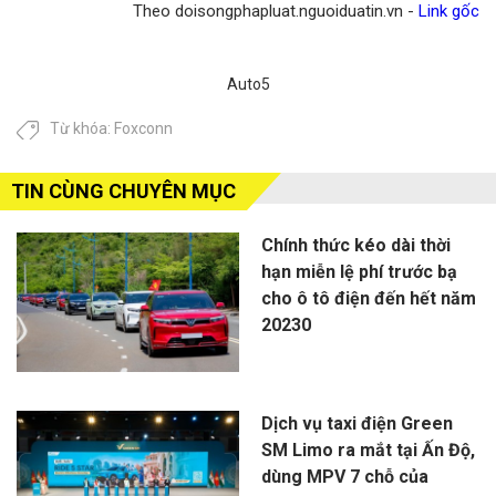
Theo doisongphapluat.nguoiduatin.vn -
Link gốc
Auto5
Từ khóa:
Foxconn
TIN CÙNG CHUYÊN MỤC
Chính thức kéo dài thời
hạn miễn lệ phí trước bạ
cho ô tô điện đến hết năm
20230
Dịch vụ taxi điện Green
SM Limo ra mắt tại Ấn Độ,
dùng MPV 7 chỗ của