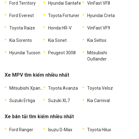
Ford Territory
Hyundai Santafe
VinFast VF8
Ford Everest
Toyota Fortuner
Hyundai Creta
Toyota Raize
Honda HR-V
VinFast VF9
Kia Sorento
Kia Sonet
Kia Seltos
Hyundai Tucson
Peugeot 3008
Mitsubishi
Outlander
Xe MPV tìm kiếm nhiều nhất
Mitsubishi Xpander
Toyota Avanza
Toyota Veloz
Suzuki Ertiga
Suzuki XL7
Kia Carnival
Xe bán tải tìm kiếm nhiều nhất
Ford Ranger
Isuzu D-Max
Toyota Hilux