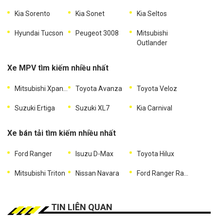
Kia Sorento
Kia Sonet
Kia Seltos
Hyundai Tucson
Peugeot 3008
Mitsubishi
Outlander
Xe MPV tìm kiếm nhiều nhất
Mitsubishi Xpander
Toyota Avanza
Toyota Veloz
Suzuki Ertiga
Suzuki XL7
Kia Carnival
Xe bán tải tìm kiếm nhiều nhất
Ford Ranger
Isuzu D-Max
Toyota Hilux
Mitsubishi Triton
Nissan Navara
Ford Ranger Raptor
TIN LIÊN QUAN