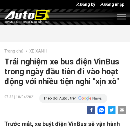
Đăng ký
Đăng nhập
›
Trang chủ
XE XANH
Trải nghiệm xe bus điện VinBus
trong ngày đầu tiên đi vào hoạt
động với nhiều tiện nghi "xịn xò"
07:32 | 10/04/2021 -
Theo dõi Auto5 trên
Trước mắt, xe buýt điện VinBus sẽ vận hành