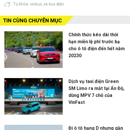
Từ khóa:
vinbus
,
xe bus điện
TIN CÙNG CHUYÊN MỤC
Chính thức kéo dài thời
hạn miễn lệ phí trước bạ
cho ô tô điện đến hết năm
20230
Dịch vụ taxi điện Green
SM Limo ra mắt tại Ấn Độ,
dùng MPV 7 chỗ của
VinFast
Đi ô tô hạng D nhưng gần