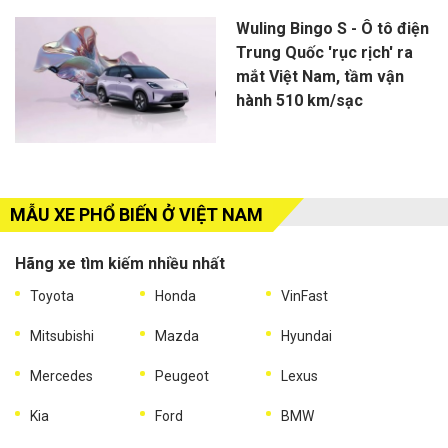
Wuling Bingo S - Ô tô điện
Trung Quốc 'rục rịch' ra
mắt Việt Nam, tầm vận
hành 510 km/sạc
MẪU XE PHỔ BIẾN Ở VIỆT NAM
Hãng xe tìm kiếm nhiều nhất
Toyota
Honda
VinFast
Mitsubishi
Mazda
Hyundai
Mercedes
Peugeot
Lexus
Kia
Ford
BMW