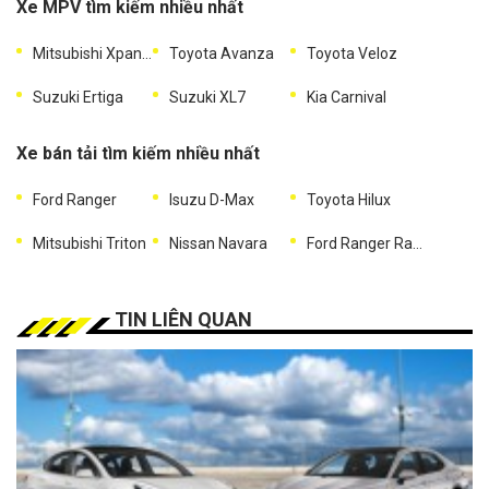
Xe MPV tìm kiếm nhiều nhất
Mitsubishi Xpander
Toyota Avanza
Toyota Veloz
Suzuki Ertiga
Suzuki XL7
Kia Carnival
Xe bán tải tìm kiếm nhiều nhất
Ford Ranger
Isuzu D-Max
Toyota Hilux
Mitsubishi Triton
Nissan Navara
Ford Ranger Raptor
TIN LIÊN QUAN