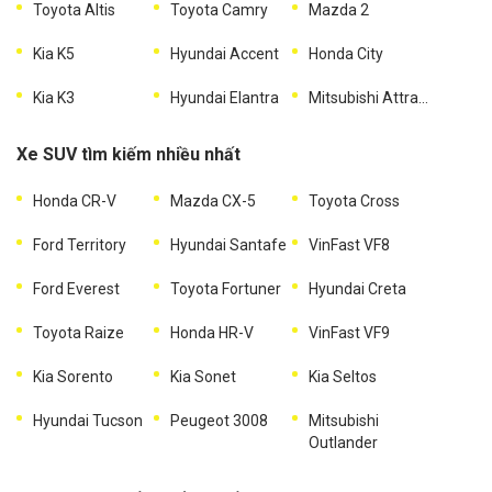
Toyota Altis
Toyota Camry
Mazda 2
Kia K5
Hyundai Accent
Honda City
Kia K3
Hyundai Elantra
Mitsubishi Attrage
Xe SUV tìm kiếm nhiều nhất
Honda CR-V
Mazda CX-5
Toyota Cross
Ford Territory
Hyundai Santafe
VinFast VF8
Ford Everest
Toyota Fortuner
Hyundai Creta
Toyota Raize
Honda HR-V
VinFast VF9
Kia Sorento
Kia Sonet
Kia Seltos
Hyundai Tucson
Peugeot 3008
Mitsubishi
Outlander