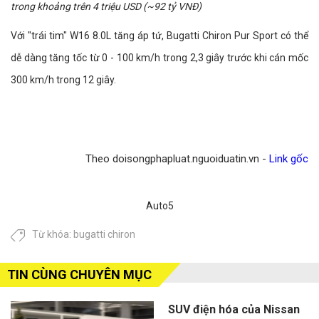
trong khoảng trên 4 triệu USD (~92 tỷ VNĐ)
Với "trái tim" W16 8.0L tăng áp tứ, Bugatti Chiron Pur Sport có thể
dễ dàng tăng tốc từ 0 - 100 km/h trong 2,3 giây trước khi cán mốc
300 km/h trong 12 giây.
Theo doisongphapluat.nguoiduatin.vn -
Link gốc
Auto5
Từ khóa:
bugatti chiron
TIN CÙNG CHUYÊN MỤC
SUV điện hóa của Nissan