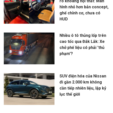
rõ khoang nội thất: Màn
hình nhỏ hơn bản concept,
ghế chỉnh cơ, chưa có
HUD
Nhiều ô tô thủng lốp trên
cao tốc qua Đắk Lắk: Xe
chở phế liệu có phải 'thủ
phạm'?
SUV điện hóa của Nissan
đi gần 2.000 km không
cần tiếp nhiên liệu, lập kỷ
lục thế giới