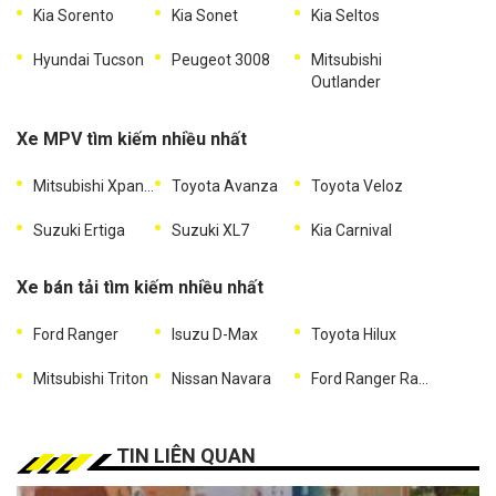
Kia Sorento
Kia Sonet
Kia Seltos
Hyundai Tucson
Peugeot 3008
Mitsubishi
Outlander
Xe MPV tìm kiếm nhiều nhất
Mitsubishi Xpander
Toyota Avanza
Toyota Veloz
Suzuki Ertiga
Suzuki XL7
Kia Carnival
Xe bán tải tìm kiếm nhiều nhất
Ford Ranger
Isuzu D-Max
Toyota Hilux
Mitsubishi Triton
Nissan Navara
Ford Ranger Raptor
TIN LIÊN QUAN