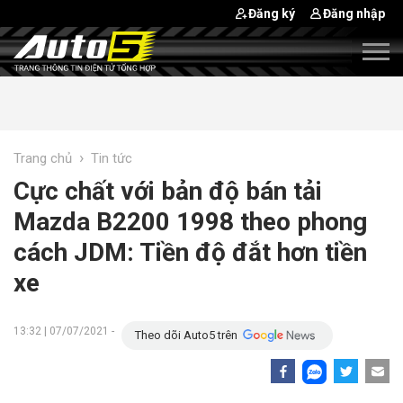
Đăng ký
Đăng nhập
›
Trang chủ
Tin tức
Cực chất với bản độ bán tải
Mazda B2200 1998 theo phong
cách JDM: Tiền độ đắt hơn tiền
xe
13:32 | 07/07/2021 -
Theo dõi Auto5 trên