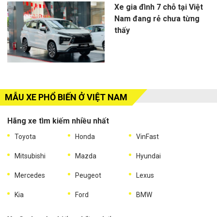
Xe gia đình 7 chỗ tại Việt
Nam đang rẻ chưa từng
thấy
MẪU XE PHỔ BIẾN Ở VIỆT NAM
Hãng xe tìm kiếm nhiều nhất
Toyota
Honda
VinFast
Mitsubishi
Mazda
Hyundai
Mercedes
Peugeot
Lexus
Kia
Ford
BMW