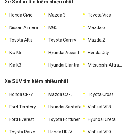
Xe Sedan tìm kiếm nhiều nhất
Honda Civic
Mazda 3
Toyota Vios
Nissan Almera
MG5
Mazda 6
Toyota Altis
Toyota Camry
Mazda 2
Kia K5
Hyundai Accent
Honda City
Kia K3
Hyundai Elantra
Mitsubishi Attrage
Xe SUV tìm kiếm nhiều nhất
Honda CR-V
Mazda CX-5
Toyota Cross
Ford Territory
Hyundai Santafe
VinFast VF8
Ford Everest
Toyota Fortuner
Hyundai Creta
Toyota Raize
Honda HR-V
VinFast VF9