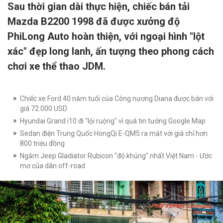
Sau thời gian dài thực hiện, chiếc bán tải
Mazda B2200 1998 đã được xưởng độ
PhiLong Auto hoàn thiện, với ngoại hình "lột
xác" đẹp long lanh, ấn tượng theo phong cách
chơi xe thể thao JDM.
Chiếc xe Ford 40 năm tuổi của Công nương Diana được bán với
giá 72.000 USD
Hyundai Grand i10 đi "lội ruộng" vì quá tin tưởng Google Map
Sedan điện Trung Quốc HongQi E-QM5 ra mắt với giá chỉ hơn
800 triệu đồng
Ngắm Jeep Gladiator Rubicon "độ khủng" nhất Việt Nam - Ước
mơ của dân off-road