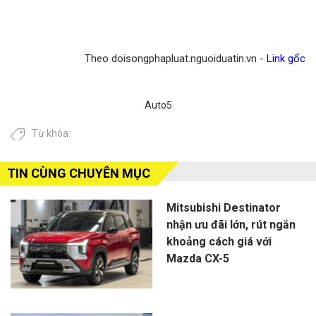
Theo doisongphapluat.nguoiduatin.vn -
Link gốc
Auto5
Từ khóa:
TIN CÙNG CHUYÊN MỤC
Mitsubishi Destinator
nhận ưu đãi lớn, rút ngắn
khoảng cách giá với
Mazda CX-5