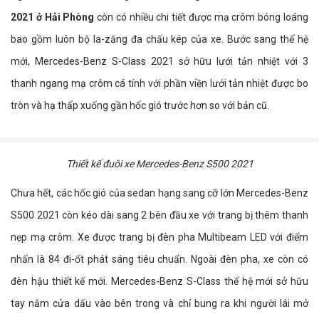
2021 ở Hải Phòng
còn có nhiều chi tiết được mạ crôm bóng loáng
bao gồm luôn bộ la-zăng đa chấu kép của xe. Bước sang thế hệ
mới, Mercedes-Benz S-Class 2021 sở hữu lưới tản nhiệt với 3
thanh ngang mạ crôm cá tính với phần viền lưới tản nhiệt được bo
tròn và hạ thấp xuống gần hốc gió trước hơn so với bản cũ.
Thiết kế đuôi xe Mercedes-Benz S500 2021
Chưa hết, các hốc gió của sedan hạng sang cỡ lớn Mercedes-Benz
S500 2021 còn kéo dài sang 2 bên đầu xe với trang bị thêm thanh
nẹp mạ crôm. Xe được trang bị đèn pha Multibeam LED với điểm
nhấn là 84 đi-ốt phát sáng tiêu chuẩn. Ngoài đèn pha, xe còn có
đèn hậu thiết kế mới. Mercedes-Benz S-Class thế hệ mới sở hữu
tay nắm cửa dấu vào bên trong và chỉ bung ra khi người lái mở