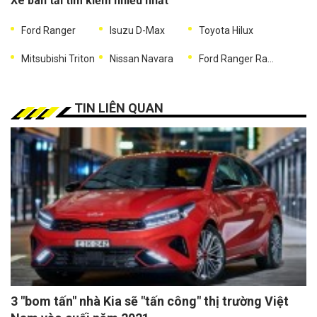
Xe bán tải tìm kiếm nhiều nhất
Ford Ranger
Isuzu D-Max
Toyota Hilux
Mitsubishi Triton
Nissan Navara
Ford Ranger Raptor
TIN LIÊN QUAN
3 "bom tấn" nhà Kia sẽ "tấn công" thị trường Việt