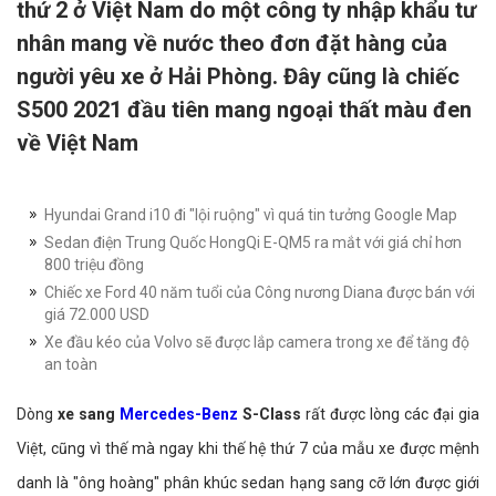
thứ 2 ở Việt Nam do một công ty nhập khẩu tư
nhân mang về nước theo đơn đặt hàng của
người yêu xe ở Hải Phòng. Đây cũng là chiếc
S500 2021 đầu tiên mang ngoại thất màu đen
về Việt Nam
Hyundai Grand i10 đi "lội ruộng" vì quá tin tưởng Google Map
Sedan điện Trung Quốc HongQi E-QM5 ra mắt với giá chỉ hơn
800 triệu đồng
Chiếc xe Ford 40 năm tuổi của Công nương Diana được bán với
giá 72.000 USD
Xe đầu kéo của Volvo sẽ được lắp camera trong xe để tăng độ
an toàn
Dòng
xe sang
Mercedes-Benz
S-Class
rất được lòng các đại gia
Việt, cũng vì thế mà ngay khi thế hệ thứ 7 của mẫu xe được mệnh
danh là "ông hoàng" phân khúc sedan hạng sang cỡ lớn được giới