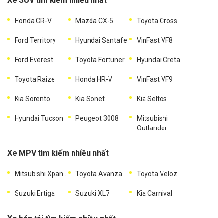
Xe SUV tìm kiếm nhiều nhất
Honda CR-V
Mazda CX-5
Toyota Cross
Ford Territory
Hyundai Santafe
VinFast VF8
Ford Everest
Toyota Fortuner
Hyundai Creta
Toyota Raize
Honda HR-V
VinFast VF9
Kia Sorento
Kia Sonet
Kia Seltos
Hyundai Tucson
Peugeot 3008
Mitsubishi
Outlander
Xe MPV tìm kiếm nhiều nhất
Mitsubishi Xpander
Toyota Avanza
Toyota Veloz
Suzuki Ertiga
Suzuki XL7
Kia Carnival