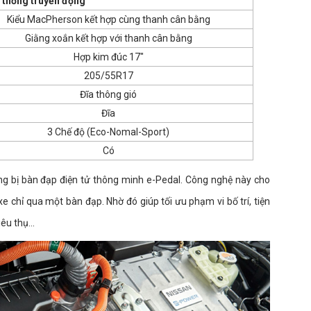
 thống truyền động
Kiểu MacPherson kết hợp cùng thanh cân bằng
Giằng xoắn kết hợp với thanh cân bằng
Hợp kim đúc 17"
205/55R17
Đĩa thông gió
Đĩa
3 Chế độ (Eco-Nomal-Sport)
Có
ang bị bàn đạp điện tử thông minh e-Pedal. Công nghệ này cho
e chỉ qua một bàn đạp. Nhờ đó giúp tối ưu phạm vi bố trí, tiện
tiêu thụ…