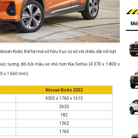
Mới
san Kicks thế hệ mới sở hữu trục cơ sở với chiều dài nổi bật.
mức tương đối bởi mẫu xe nhỏ hơn Kia Seltos (4.370 x 1.800 x
90 x 1.660 mm).
Nissan Kicks 2022
4305 x 1760 x 1615
2620
182
1362
1760