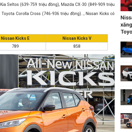
Kia Seltos (639-759 triệu đồng), Mazda CX-30 (849-909 triệu
Toyota Corolla Cross (746-936 triệu đồng)..., Nissan Kicks có
Niss
xăng
Toyo
Nissan Kicks E
Nissan Kicks V
789
858