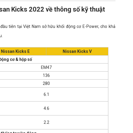
san Kicks 2022 về thông số kỹ thuật
đầu tiên tại Việt Nam sở hữu khối động cơ E-Power, cho khả
u.
Nissan Kicks E
Nissan Kicks V
Động cơ & hộp số
EM47
136
280
6.1
4.6
2.2