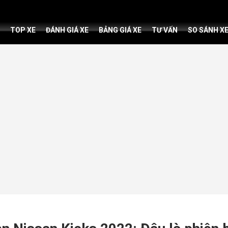
TOP XE
ĐÁNH GIÁ XE
BẢNG GIÁ XE
TƯ VẤN
SO SÁNH X