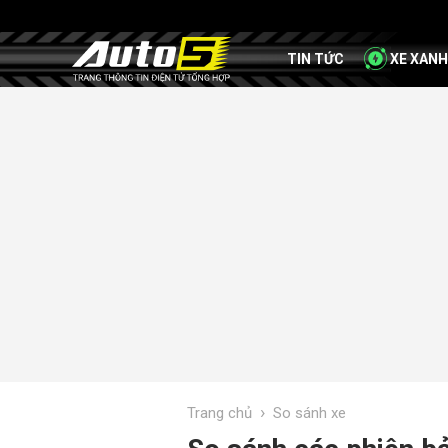
TIN TỨC
XE XANH
›
Trang chủ
So sánh xe