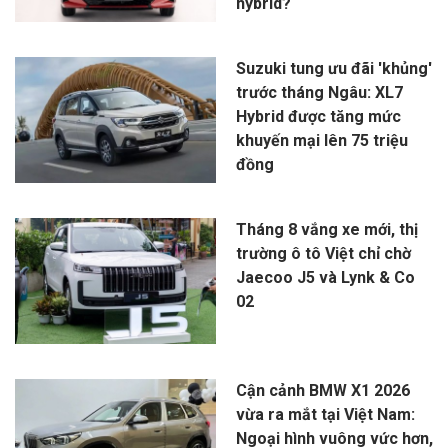
hybrid?
Suzuki tung ưu đãi 'khủng'
trước tháng Ngâu: XL7
Hybrid được tăng mức
khuyến mại lên 75 triệu
đồng
Tháng 8 vắng xe mới, thị
trường ô tô Việt chỉ chờ
Jaecoo J5 và Lynk & Co
02
Cận cảnh BMW X1 2026
vừa ra mắt tại Việt Nam:
Ngoại hình vuông vức hơn,