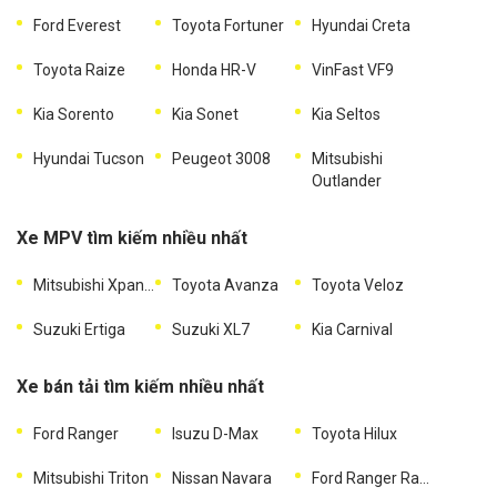
Ford Everest
Toyota Fortuner
Hyundai Creta
Toyota Raize
Honda HR-V
VinFast VF9
Kia Sorento
Kia Sonet
Kia Seltos
Hyundai Tucson
Peugeot 3008
Mitsubishi
Outlander
Xe MPV tìm kiếm nhiều nhất
Mitsubishi Xpander
Toyota Avanza
Toyota Veloz
Suzuki Ertiga
Suzuki XL7
Kia Carnival
Xe bán tải tìm kiếm nhiều nhất
Ford Ranger
Isuzu D-Max
Toyota Hilux
Mitsubishi Triton
Nissan Navara
Ford Ranger Raptor