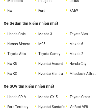
Mercedes
Peugeot
Lexus
Kia
Ford
BMW
Xe Sedan tìm kiếm nhiều nhất
Honda Civic
Mazda 3
Toyota Vios
Nissan Almera
MG5
Mazda 6
Toyota Altis
Toyota Camry
Mazda 2
Kia K5
Hyundai Accent
Honda City
Kia K3
Hyundai Elantra
Mitsubishi Attrage
Xe SUV tìm kiếm nhiều nhất
Honda CR-V
Mazda CX-5
Toyota Cross
Ford Territory
Hyundai Santafe
VinFast VF8