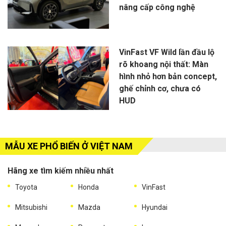
nâng cấp công nghệ
VinFast VF Wild lần đầu lộ
rõ khoang nội thất: Màn
hình nhỏ hơn bản concept,
ghế chỉnh cơ, chưa có
HUD
MẪU XE PHỔ BIẾN Ở VIỆT NAM
Hãng xe tìm kiếm nhiều nhất
Toyota
Honda
VinFast
Mitsubishi
Mazda
Hyundai