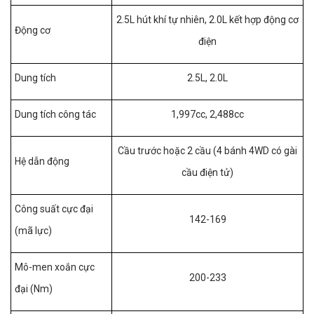
2.5L hút khí tự nhiên, 2.0L kết hợp động cơ
Động cơ
điện
Dung tích
2.5L, 2.0L
Dung tích công tác
1,997cc, 2,488cc
Cầu trước hoặc 2 cầu (4 bánh 4WD có gài
Hệ dẫn động
cầu điện tử)
Công suất cực đại
142-169
(mã lực)
Mô-men xoắn cực
200-233
đại (Nm)