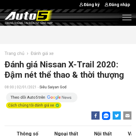
Đăng ký
Đăng nhập
›
Trang chủ
Đánh giá xe
Đánh giá Nissan X-Trail 2020:
Đậm nét thể thao & thời thượng
08:00 | 02/01/2021 -
Siêu Saiyan God
Theo dõi Auto5 trên
Cách chúng tôi đánh giá xe
Thông số
Ngoại thất
Nội thất
Vận