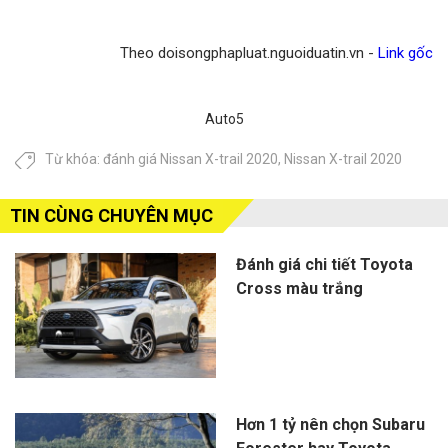
Theo doisongphapluat.nguoiduatin.vn -
Link gốc
Auto5
Từ khóa:
đánh giá Nissan X-trail 2020
,
Nissan X-trail 2020
TIN CÙNG CHUYÊN MỤC
Đánh giá chi tiết Toyota
Cross màu trắng
Hơn 1 tỷ nên chọn Subaru