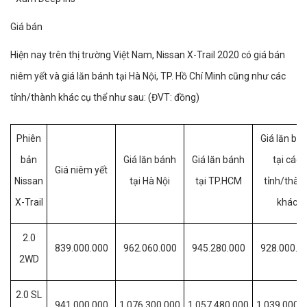
Giá bán
Hiện nay trên thị trường Việt Nam, Nissan X-Trail 2020 có giá bán
niêm yết và giá lăn bánh tại Hà Nội, TP. Hồ Chí Minh cũng như các
tỉnh/thành khác cụ thể như sau: (ĐVT: đồng)
Phiên
Giá lăn bá
bản
Giá lăn bánh
Giá lăn bánh
tại các
Giá niêm yết
Nissan
tại Hà Nội
tại TP.HCM
tỉnh/thàn
X-Trail
khác
2.0
839.000.000
962.060.000
945.280.000
928.000.0
2WD
2.0 SL
941.000.000
1.076.300.000
1.057.480.000
1.039.000.