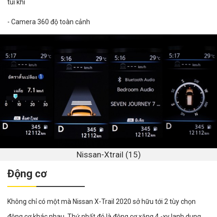
túi khí
- Camera 360 độ toàn cảnh
Nissan-Xtrail (15)
Động cơ
Không chỉ có một mà Nissan X-Trail 2020 sở hữu tới 2 tùy chọn
động cơ khác nhau. Thứ nhất đó là động cơ xăng 4 -xy lanh dung