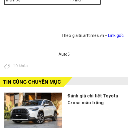
Theo giaitri.arttimes.vn -
Link gốc
Auto5
Từ khóa:
TIN CÙNG CHUYÊN MỤC
Đánh giá chi tiết Toyota
Cross màu trắng