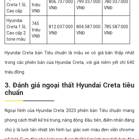
806.737.000
799.337.000
780.337.000
Creta 1.5L
triệu
VNĐ
VNĐ
VNĐ
Cao cấp
VNĐ
Hyundai
745
Creta 1.5L
812.037.000
804.587.000
785.587.000
triệu
Cao cấp 2
VNĐ
VNĐ
VNĐ
VNĐ
tone màu
Hyundai Creta bản Tiêu chuẩn là mẫu xe có giá bán thấp nhất
trong các phiên bản của Hyundai Creta, với giá niêm yết chỉ 640
triệu đồng.
3. Đánh giá ngoại thất Hyundai Creta tiêu
chuẩn
Ngoại hình của Hyundai Creta 2023 phiên bản Tiêu chuẩn mang
phong cách thiết kế trẻ trung, năng động. Đầu tiên, điểm nhấn đáng
chú ý là lưới tản nhiệt lớn hình lục giác sơn màu đen viền chrome