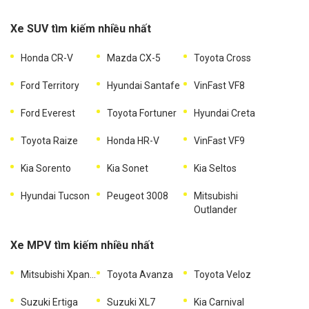
Xe SUV tìm kiếm nhiều nhất
Honda CR-V
Mazda CX-5
Toyota Cross
Ford Territory
Hyundai Santafe
VinFast VF8
Ford Everest
Toyota Fortuner
Hyundai Creta
Toyota Raize
Honda HR-V
VinFast VF9
Kia Sorento
Kia Sonet
Kia Seltos
Hyundai Tucson
Peugeot 3008
Mitsubishi
Outlander
Xe MPV tìm kiếm nhiều nhất
Mitsubishi Xpander
Toyota Avanza
Toyota Veloz
Suzuki Ertiga
Suzuki XL7
Kia Carnival