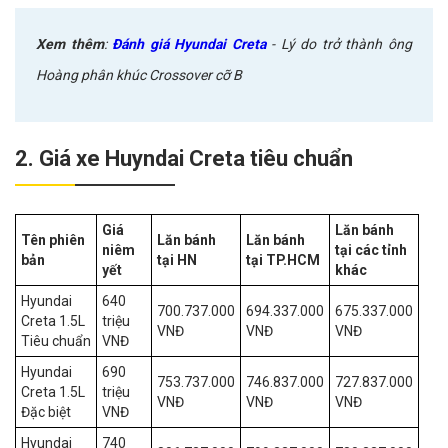
Xem thêm
:
Đánh giá Hyundai Creta
- Lý do trở thành ông
Hoàng phân khúc Crossover cỡ B
2. Giá xe Huyndai Creta tiêu chuẩn
Giá
Lăn bánh
Tên phiên
Lăn bánh
Lăn bánh
niêm
tại các tỉnh
bản
tại HN
tại TP.HCM
yết
khác
Hyundai
640
700.737.000
694.337.000
675.337.000
Creta 1.5L
triệu
VNĐ
VNĐ
VNĐ
Tiêu chuẩn
VNĐ
Hyundai
690
753.737.000
746.837.000
727.837.000
Creta 1.5L
triệu
VNĐ
VNĐ
VNĐ
Đặc biệt
VNĐ
Hyundai
740