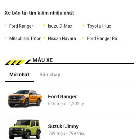
Xe bán tải tìm kiếm nhiều nhất
Ford Ranger
Isuzu D-Max
Toyota Hilux
Mitsubishi Triton
Nissan Navara
Ford Ranger Raptor
MẪU XE
Mới nhất
Bán chạy
Ford Ranger
616 triệu - 1,202 tỷ
Suzuki Jimny
789 triệu - 799 triệu