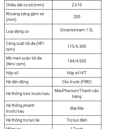
Chiều dài cơ sở (mm)
2.610
Khoảng sáng gầm xe
200
(mm)
Smartstream 1.5L
Loại động cơ
Công suất tối đa (HP/
115/6.300
rpm)
Mô men xoắn tối đa
144/4.500
(Nm/ rpm)
Hộp số
Hộp số iVT
Hệ dẫn động
Cầu trước (FWD)
MacPherson/Thanh cân
Hệ thống treo trước/sau
bằng
Hệ thống phanh
Đĩa/Đĩa
trước/sau
Hệ thống trợ lực lái
Trợ lực điện
Mâm xe
17 inch