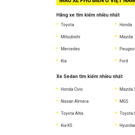
MẪU XE PHỔ BIẾN Ở VIỆT NA
Hãng xe tìm kiếm nhiều nhất
Toyota
Honda
Mitsubishi
Mazda
Mercedes
Peugeo
Kia
Ford
Xe Sedan tìm kiếm nhiều nhất
Honda Civic
Mazda 
Nissan Almera
MG5
Toyota Altis
Toyota
Kia K5
Hyundai