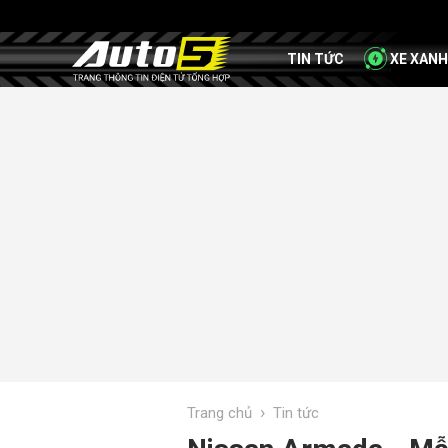
TIN TỨC
XE XANH
›
Trang chủ
Tin tức