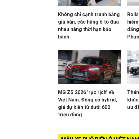
Không chỉ cạnh tranh bằng
Roll
giá bán, các hãng ô tô đua
hiếm 
nhau nâng thời hạn bảo
đăng
hành
Phươ
MG ZS 2026 'rục rịch' về
Thán
Việt Nam: Động cơ hybrid,
khúc
giá dự kiến từ dưới 600
ưu đ
triệu đồng