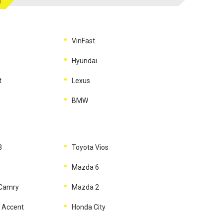
M
VinFast
Hyundai
t
Lexus
BMW
3
Toyota Vios
Mazda 6
 Camry
Mazda 2
 Accent
Honda City