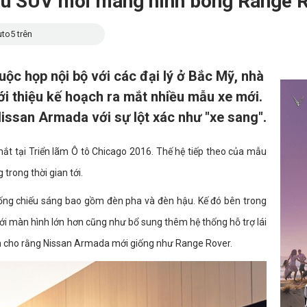
u SUV mới mang hình bóng Range 
to5 trên
ộc họp nội bộ với các đại lý ở Bắc Mỹ, nhà
ới thiệu kế hoạch ra mắt nhiều mẫu xe mới.
Nissan Armada với sự lột xác như "xe sang".
ắt tại Triển lãm Ô tô Chicago 2016. Thế hệ tiếp theo của mẫu
trong thời gian tới.
ống chiếu sáng bao gồm đèn pha và đèn hậu. Kế đó bên trong
ới màn hình lớn hơn cũng như bổ sung thêm hệ thống hỗ trợ lái
in cho rằng Nissan Armada mới giống như Range Rover.