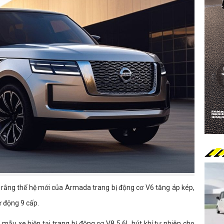
ý rằng thế hệ mới của Armada trang bị động cơ V6 tăng áp kép,
 động 9 cấp.
c mẫu xe hiện tại trang bị động cơ V8 5.6L hút khí tự nhiên cho