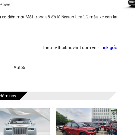
-Power.
u xe điện mới. Một trong số đó là Nissan Leaf. 2 mẫu xe còn lại
Theo tv.thoibaovhnt.com.vn -
Link gốc
Auto5
Hôm nay