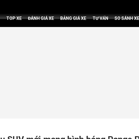
TOP XE
ĐÁNH GIÁ XE
BẢNG GIÁ XE
TƯ VẤN
SO SÁNH X