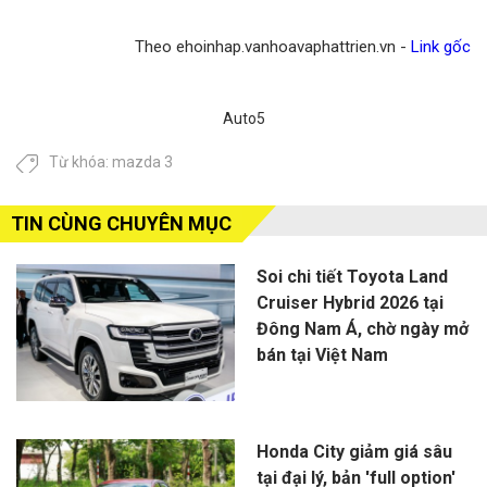
Theo ehoinhap.vanhoavaphattrien.vn -
Link gốc
Auto5
Từ khóa:
mazda 3
TIN CÙNG CHUYÊN MỤC
Soi chi tiết Toyota Land
Cruiser Hybrid 2026 tại
Đông Nam Á, chờ ngày mở
bán tại Việt Nam
Honda City giảm giá sâu
tại đại lý, bản 'full option'