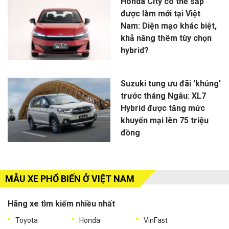
Honda City có thể sắp
được làm mới tại Việt
Nam: Diện mạo khác biệt,
khả năng thêm tùy chọn
hybrid?
Suzuki tung ưu đãi 'khủng'
trước tháng Ngâu: XL7
Hybrid được tăng mức
khuyến mại lên 75 triệu
đồng
MẪU XE PHỔ BIẾN Ở VIỆT NAM
Hãng xe tìm kiếm nhiều nhất
Toyota
Honda
VinFast