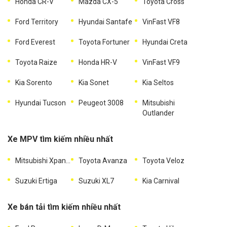
Honda CR-V
Mazda CX-5
Toyota Cross
Ford Territory
Hyundai Santafe
VinFast VF8
Ford Everest
Toyota Fortuner
Hyundai Creta
Toyota Raize
Honda HR-V
VinFast VF9
Kia Sorento
Kia Sonet
Kia Seltos
Hyundai Tucson
Peugeot 3008
Mitsubishi
Outlander
Xe MPV tìm kiếm nhiều nhất
Mitsubishi Xpander
Toyota Avanza
Toyota Veloz
Suzuki Ertiga
Suzuki XL7
Kia Carnival
Xe bán tải tìm kiếm nhiều nhất