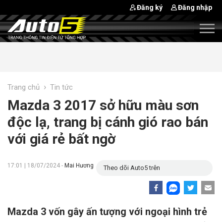
Đăng ký
Đăng nhập
›
Trang chủ
Tin tức
Mazda 3 2017 sở hữu màu sơn
độc lạ, trang bị cánh gió rao bán
với giá rẻ bất ngờ
17:01 | 18/07/2024 -
Mai Hương
Theo dõi Auto5 trên
Mazda 3 vốn gây ấn tượng với ngoại hình trẻ