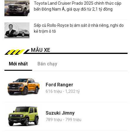
Toyota Land Cruiser Prado 2025 chính thức cập
bến Đông Nam Á, giá quy đổi từ 2,1 tỷ đồng
Sếp cũ Rolls-Royce bị ám sát ở nhà riêng, nghi do
kẻ trộm ô tô
MẪU XE
Mới nhất
Bán chạy
Ford Ranger
616 triệu - 1,202 tỷ
Suzuki Jimny
789 triệu - 799 triệu