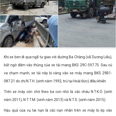
Khi xe ben đi qua ngã tư giao với đường Ba Chàng (xã Dương Liễu),
bất ngờ đâm vào thùng của xe tải mang BKS 29C-597.75. Sau cú
va chạm mạnh, xe tải này bị văng vào xe máy mang BKS 29B1-
087.21 do chị N.T.H. (sinh năm 1992, trú tại Hoài Đức) điều khiển.
Trên xe máy còn chở theo ba con nhỏ là các cháu N.T.K.O. (sinh
năm 2011), N.T.T.M. (sinh năm 2013) và N.T.S. (sinh năm 2015).
Hậu quả của vụ tai nạn là các nạn nhân trên xe máy bị ép vào