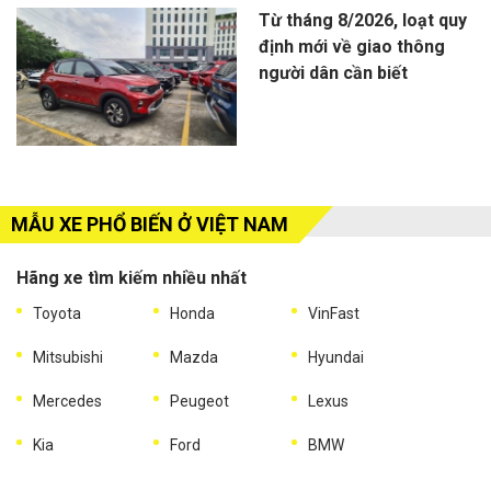
Từ tháng 8/2026, loạt quy
định mới về giao thông
người dân cần biết
MẪU XE PHỔ BIẾN Ở VIỆT NAM
Hãng xe tìm kiếm nhiều nhất
Toyota
Honda
VinFast
Mitsubishi
Mazda
Hyundai
Mercedes
Peugeot
Lexus
Kia
Ford
BMW