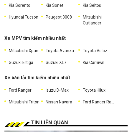
Kia Sorento
Kia Sonet
Kia Seltos
Hyundai Tucson
Peugeot 3008
Mitsubishi
Outlander
Xe MPV tìm kiếm nhiều nhất
Mitsubishi Xpander
Toyota Avanza
Toyota Veloz
Suzuki Ertiga
Suzuki XL7
Kia Carnival
Xe bán tải tìm kiếm nhiều nhất
Ford Ranger
Isuzu D-Max
Toyota Hilux
Mitsubishi Triton
Nissan Navara
Ford Ranger Raptor
TIN LIÊN QUAN