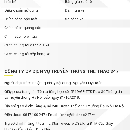
Liên hệ
Bảng giá xe ô tô
Điều khoản sử dụng
Đánh gia xe
Chính sách bảo mật
So sánh xe
Chính sách quảng cáo
Chính sách biên tập
Cách chúng tôi đánh giá xe
Cách chúng tôi xếp hạng xe
CÔNG TY CP DỊCH VỤ TRUYỀN THÔNG THỂ THAO 247
Người chịu trách nhiệm quản lý nội dung: Nguyễn Huy Hoàn.
Giấy phép trang tin điện tử tổng hợp số: 5219/GP-TTĐT do Sở Thông tin
và Truyền thông Hà Nội cấp ngày 31/10/2019.
Địa chỉ giao dịch: Tầng 4, số 248 Lương Thế Vinh, Phường Đại Mỗ, Hà Nội.
Điện thoại: 0847 100 247 / Email: lienhe@thethao247.vn
Trụ sở chính: Tầng 4 tòa nhà Star Tower, lô D32 Khu ĐTM Cầu Giấy,
Phường Cầu Giấy, TP Hà Nội