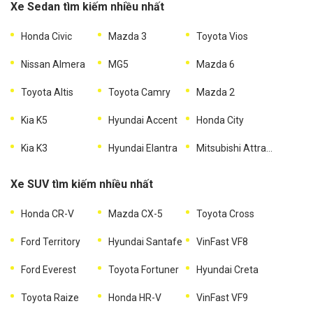
Xe Sedan tìm kiếm nhiều nhất
Honda Civic
Mazda 3
Toyota Vios
Nissan Almera
MG5
Mazda 6
Toyota Altis
Toyota Camry
Mazda 2
Kia K5
Hyundai Accent
Honda City
Kia K3
Hyundai Elantra
Mitsubishi Attrage
Xe SUV tìm kiếm nhiều nhất
Honda CR-V
Mazda CX-5
Toyota Cross
Ford Territory
Hyundai Santafe
VinFast VF8
Ford Everest
Toyota Fortuner
Hyundai Creta
Toyota Raize
Honda HR-V
VinFast VF9