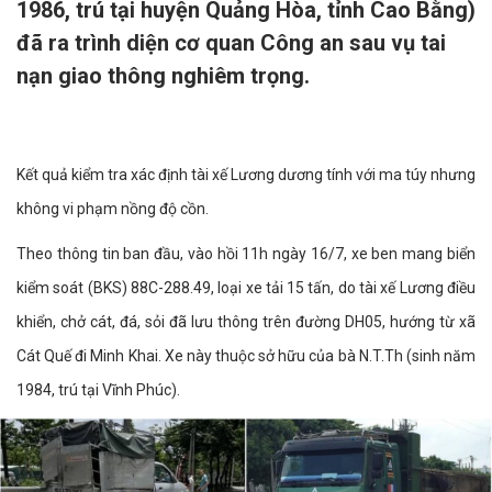
1986, trú tại huyện Quảng Hòa, tỉnh Cao Bằng)
đã ra trình diện cơ quan Công an sau vụ tai
nạn giao thông nghiêm trọng.
Kết quả kiểm tra xác định tài xế Lương dương tính với ma túy nhưng
không vi phạm nồng độ cồn.
Theo thông tin ban đầu, vào hồi 11h ngày 16/7, xe ben mang biển
kiểm soát (BKS) 88C-288.49, loại xe tải 15 tấn, do tài xế Lương điều
khiển, chở cát, đá, sỏi đã lưu thông trên đường DH05, hướng từ xã
Cát Quế đi Minh Khai. Xe này thuộc sở hữu của bà N.T.Th (sinh năm
1984, trú tại Vĩnh Phúc).