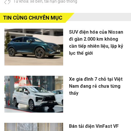
Từ khóa:
xe ben
,
tai nạn giao thông
TIN CÙNG CHUYÊN MỤC
SUV điện hóa của Nissan
đi gần 2.000 km không
cần tiếp nhiên liệu, lập kỷ
lục thế giới
Xe gia đình 7 chỗ tại Việt
Nam đang rẻ chưa từng
thấy
Bán tải điện VinFast VF