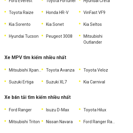
Ford Everest
Toyota Fortuner
Hyundai Creta
Toyota Raize
Honda HR-V
VinFast VF9
Kia Sorento
Kia Sonet
Kia Seltos
Hyundai Tucson
Peugeot 3008
Mitsubishi
Outlander
Xe MPV tìm kiếm nhiều nhất
Mitsubishi Xpander
Toyota Avanza
Toyota Veloz
Suzuki Ertiga
Suzuki XL7
Kia Carnival
Xe bán tải tìm kiếm nhiều nhất
Ford Ranger
Isuzu D-Max
Toyota Hilux
Mitsubishi Triton
Nissan Navara
Ford Ranger Raptor