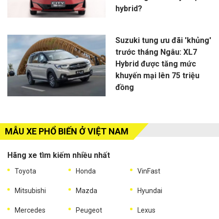
hybrid?
Suzuki tung ưu đãi 'khủng'
trước tháng Ngâu: XL7
Hybrid được tăng mức
khuyến mại lên 75 triệu
đồng
MẪU XE PHỔ BIẾN Ở VIỆT NAM
Hãng xe tìm kiếm nhiều nhất
Toyota
Honda
VinFast
Mitsubishi
Mazda
Hyundai
Mercedes
Peugeot
Lexus