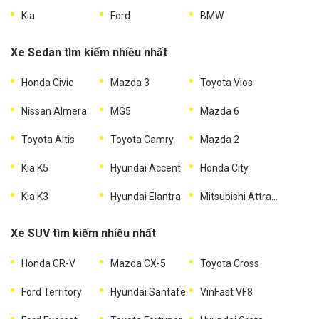
Kia
Ford
BMW
Xe Sedan tìm kiếm nhiều nhất
Honda Civic
Mazda 3
Toyota Vios
Nissan Almera
MG5
Mazda 6
Toyota Altis
Toyota Camry
Mazda 2
Kia K5
Hyundai Accent
Honda City
Kia K3
Hyundai Elantra
Mitsubishi Attrage
Xe SUV tìm kiếm nhiều nhất
Honda CR-V
Mazda CX-5
Toyota Cross
Ford Territory
Hyundai Santafe
VinFast VF8