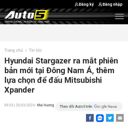
Đăng ký
Đăng nhập
›
Trang chủ
Tin tức
Hyundai Stargazer ra mắt phiên
bản mới tại Đông Nam Á, thêm
lựa chọn để đấu Mitsubishi
Xpander
09:03 | 25/03/2024 -
Mai Hương
Theo dõi Auto5 trên