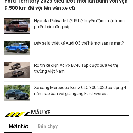
Ford Territory 2023 'siêu lướt' mới lăn bánh vỏn vẹn
9.500 km đã vội lên sàn xe cũ
Hyundai Palisade tiết lộ hệ truyền động mới trong
phiên bản nâng cấp
Đây sẽ là thiết kế Audi Q3 thế hệ mới sắp ra mắt?
Rộ tin xe điện Volvo EC40 sắp được đưa về thị
trường Việt Nam
Xe sang Mercedes-Benz GLC 300 2020 sử dụng 4
năm rao bán với giá ngang Ford Everest
MẪU XE
Mới nhất
Bán chạy