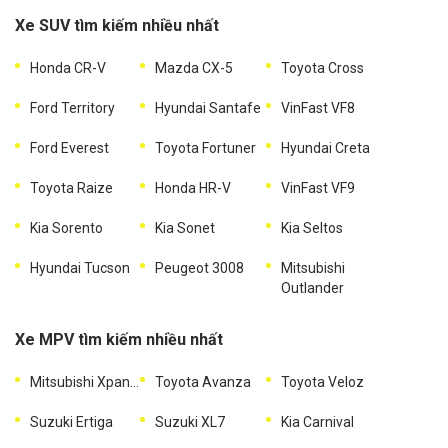
Xe SUV tìm kiếm nhiều nhất
Honda CR-V
Mazda CX-5
Toyota Cross
Ford Territory
Hyundai Santafe
VinFast VF8
Ford Everest
Toyota Fortuner
Hyundai Creta
Toyota Raize
Honda HR-V
VinFast VF9
Kia Sorento
Kia Sonet
Kia Seltos
Hyundai Tucson
Peugeot 3008
Mitsubishi
Outlander
Xe MPV tìm kiếm nhiều nhất
Mitsubishi Xpander
Toyota Avanza
Toyota Veloz
Suzuki Ertiga
Suzuki XL7
Kia Carnival