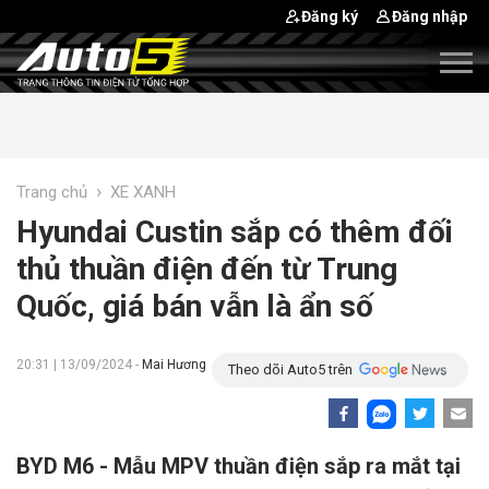
Đăng ký
Đăng nhập
›
Trang chủ
XE XANH
Hyundai Custin sắp có thêm đối
thủ thuần điện đến từ Trung
Quốc, giá bán vẫn là ẩn số
20:31 | 13/09/2024 -
Mai Hương
Theo dõi Auto5 trên
BYD M6 - Mẫu MPV thuần điện sắp ra mắt tại