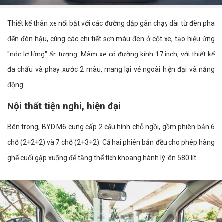
Thiết kế thân xe nổi bật với các đường dập gân chạy dài từ đèn pha
đến đèn hậu, cùng các chi tiết sơn màu đen ở cột xe, tạo hiệu ứng
"nóc lơ lửng" ấn tượng. Mâm xe có đường kính 17 inch, với thiết kế
đa chấu và phay xước 2 màu, mang lại vẻ ngoài hiện đại và năng
động.
Nội thất tiện nghi, hiện đại
Bên trong, BYD M6 cung cấp 2 cấu hình chỗ ngồi, gồm phiên bản 6
chỗ (2+2+2) và 7 chỗ (2+3+2). Cả hai phiên bản đều cho phép hàng
ghế cuối gập xuống để tăng thể tích khoang hành lý lên 580 lít.