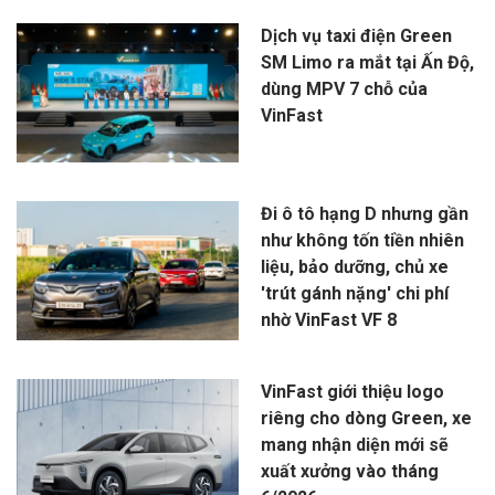
Dịch vụ taxi điện Green
SM Limo ra mắt tại Ấn Độ,
dùng MPV 7 chỗ của
VinFast
Đi ô tô hạng D nhưng gần
như không tốn tiền nhiên
liệu, bảo dưỡng, chủ xe
'trút gánh nặng' chi phí
nhờ VinFast VF 8
VinFast giới thiệu logo
riêng cho dòng Green, xe
mang nhận diện mới sẽ
xuất xưởng vào tháng