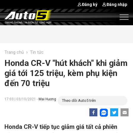
Đăng ký
Đăng nhập
›
Trang chủ
Tin tức
Honda CR-V "hút khách" khi giảm
giá tới 125 triệu, kèm phụ kiện
đến 70 triệu
17:03 | 03/10/2021 -
Mai Hương
Theo dõi Auto5 trên
Honda CR-V tiếp tục giảm giá tất cả phiên