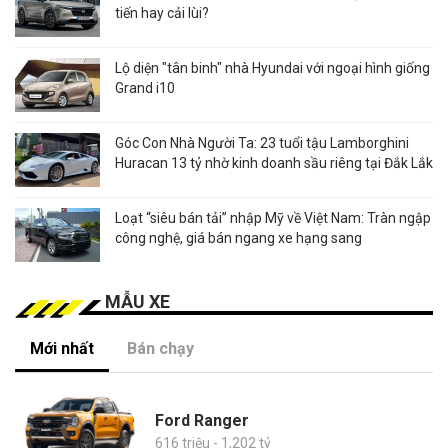
tiến hay cải lùi?
Lộ diện "tân binh" nhà Hyundai với ngoại hình giống
Grand i10
Góc Con Nhà Người Ta: 23 tuổi tậu Lamborghini
Huracan 13 tỷ nhờ kinh doanh sầu riêng tại Đắk Lắk
Loạt “siêu bán tải” nhập Mỹ về Việt Nam: Tràn ngập
công nghệ, giá bán ngang xe hạng sang
MẪU XE
Mới nhất
Bán chạy
Ford Ranger
616 triệu - 1,202 tỷ