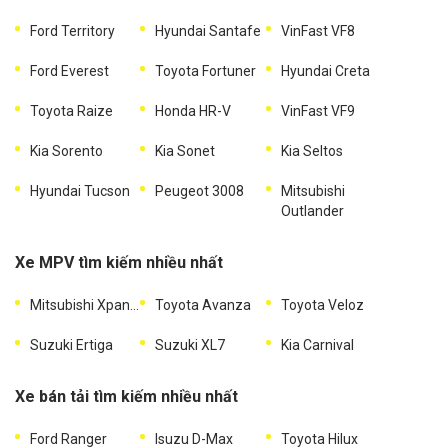
Ford Territory
Hyundai Santafe
VinFast VF8
Ford Everest
Toyota Fortuner
Hyundai Creta
Toyota Raize
Honda HR-V
VinFast VF9
Kia Sorento
Kia Sonet
Kia Seltos
Hyundai Tucson
Peugeot 3008
Mitsubishi
Outlander
Xe MPV tìm kiếm nhiều nhất
Mitsubishi Xpander
Toyota Avanza
Toyota Veloz
Suzuki Ertiga
Suzuki XL7
Kia Carnival
Xe bán tải tìm kiếm nhiều nhất
Ford Ranger
Isuzu D-Max
Toyota Hilux