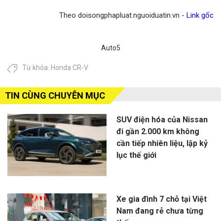
Theo doisongphapluat.nguoiduatin.vn -
Link gốc
Auto5
Từ khóa:
Honda CR-V
TIN CÙNG CHUYÊN MỤC
SUV điện hóa của Nissan
đi gần 2.000 km không
cần tiếp nhiên liệu, lập kỷ
lục thế giới
Xe gia đình 7 chỗ tại Việt
Nam đang rẻ chưa từng