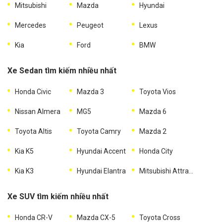
Mitsubishi
Mazda
Hyundai
Mercedes
Peugeot
Lexus
Kia
Ford
BMW
Xe Sedan tìm kiếm nhiều nhất
Honda Civic
Mazda 3
Toyota Vios
Nissan Almera
MG5
Mazda 6
Toyota Altis
Toyota Camry
Mazda 2
Kia K5
Hyundai Accent
Honda City
Kia K3
Hyundai Elantra
Mitsubishi Attrage
Xe SUV tìm kiếm nhiều nhất
Honda CR-V
Mazda CX-5
Toyota Cross