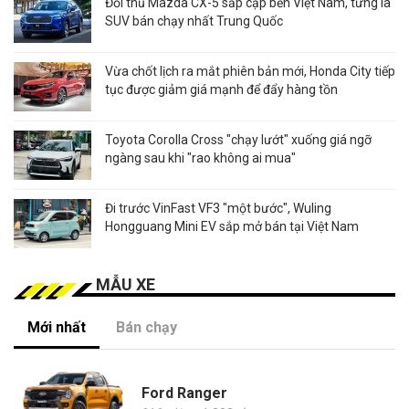
Đối thủ Mazda CX-5 sắp cập bến Việt Nam, từng là
SUV bán chạy nhất Trung Quốc
Vừa chốt lịch ra mắt phiên bản mới, Honda City tiếp
tục được giảm giá mạnh để đẩy hàng tồn
Toyota Corolla Cross "chạy lướt" xuống giá ngỡ
ngàng sau khi "rao không ai mua"
Đi trước VinFast VF3 "một bước", Wuling
Hongguang Mini EV sắp mở bán tại Việt Nam
MẪU XE
Mới nhất
Bán chạy
Ford Ranger