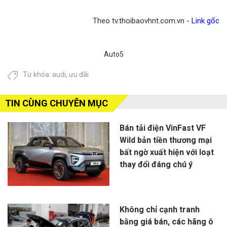
Theo tv.thoibaovhnt.com.vn -
Link gốc
Auto5
Từ khóa:
audi
,
ưu đãi
TIN CÙNG CHUYÊN MỤC
Bán tải điện VinFast VF
Wild bản tiền thương mại
bất ngờ xuất hiện với loạt
thay đổi đáng chú ý
Không chỉ cạnh tranh
bằng giá bán, các hãng ô