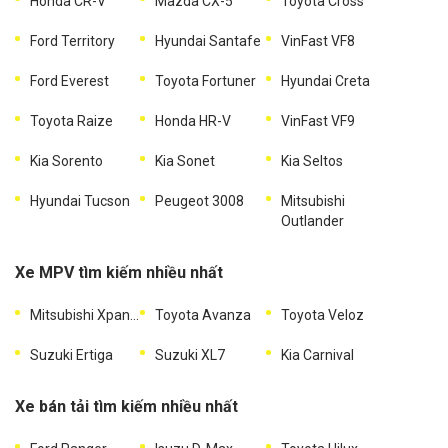
Honda CR-V
Mazda CX-5
Toyota Cross
Ford Territory
Hyundai Santafe
VinFast VF8
Ford Everest
Toyota Fortuner
Hyundai Creta
Toyota Raize
Honda HR-V
VinFast VF9
Kia Sorento
Kia Sonet
Kia Seltos
Hyundai Tucson
Peugeot 3008
Mitsubishi
Outlander
Xe MPV tìm kiếm nhiều nhất
Mitsubishi Xpander
Toyota Avanza
Toyota Veloz
Suzuki Ertiga
Suzuki XL7
Kia Carnival
Xe bán tải tìm kiếm nhiều nhất