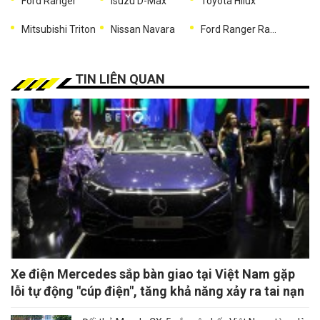
Ford Ranger
Isuzu D-Max
Toyota Hilux
Mitsubishi Triton
Nissan Navara
Ford Ranger Raptor
TIN LIÊN QUAN
Xe điện Mercedes sắp bàn giao tại Việt Nam gặp
lỗi tự động "cúp điện", tăng khả năng xảy ra tai nạn