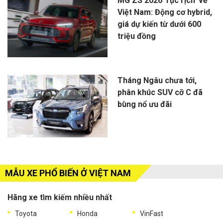
MG ZS 2026 'rục rịch' về
Việt Nam: Động cơ hybrid,
giá dự kiến từ dưới 600
triệu đồng
Tháng Ngâu chưa tới,
phân khúc SUV cỡ C đã
bùng nổ ưu đãi
MẪU XE PHỔ BIẾN Ở VIỆT NAM
Hãng xe tìm kiếm nhiều nhất
Toyota
Honda
VinFast