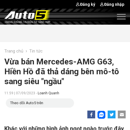
Đăng ký
Đăng nhập
›
Trang chủ
Tin tức
Vừa bán Mercedes-AMG G63,
Hiền Hồ đã thả dáng bên mô-tô
sang siêu "ngầu"
11:59 | 07/09/2023 -
Loanh Quanh
Theo dõi Auto5 trên
Khác với những hình ảnh ngọt ngào trước đây,