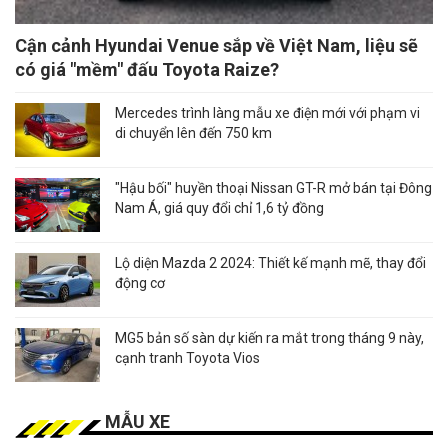
Cận cảnh Hyundai Venue sắp về Việt Nam, liệu sẽ
có giá "mềm" đấu Toyota Raize?
Mercedes trình làng mẫu xe điện mới với phạm vi
di chuyển lên đến 750 km
"Hậu bối" huyền thoại Nissan GT-R mở bán tại Đông
Nam Á, giá quy đổi chỉ 1,6 tỷ đồng
Lộ diện Mazda 2 2024: Thiết kế mạnh mẽ, thay đổi
động cơ
MG5 bản số sàn dự kiến ra mắt trong tháng 9 này,
cạnh tranh Toyota Vios
MẪU XE