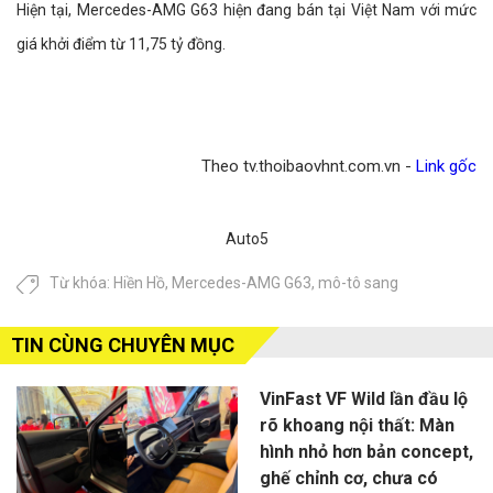
Hiện tại, Mercedes-AMG G63 hiện đang bán tại Việt Nam với mức
giá khởi điểm từ 11,75 tỷ đồng.
Theo tv.thoibaovhnt.com.vn -
Link gốc
Auto5
Từ khóa:
Hiền Hồ
,
Mercedes-AMG G63
,
mô-tô sang
TIN CÙNG CHUYÊN MỤC
VinFast VF Wild lần đầu lộ
rõ khoang nội thất: Màn
hình nhỏ hơn bản concept,
ghế chỉnh cơ, chưa có