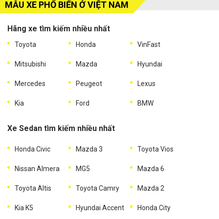
MẪU XE PHỔ BIẾN Ở VIỆT NAM
Hãng xe tìm kiếm nhiều nhất
Toyota
Honda
VinFast
Mitsubishi
Mazda
Hyundai
Mercedes
Peugeot
Lexus
Kia
Ford
BMW
Xe Sedan tìm kiếm nhiều nhất
Honda Civic
Mazda 3
Toyota Vios
Nissan Almera
MG5
Mazda 6
Toyota Altis
Toyota Camry
Mazda 2
Kia K5
Hyundai Accent
Honda City