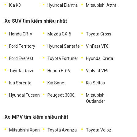
Kia K3
Hyundai Elantra
Mitsubishi Attrage
Xe SUV tìm kiếm nhiều nhất
Honda CR-V
Mazda CX-5
Toyota Cross
Ford Territory
Hyundai Santafe
VinFast VF8
Ford Everest
Toyota Fortuner
Hyundai Creta
Toyota Raize
Honda HR-V
VinFast VF9
Kia Sorento
Kia Sonet
Kia Seltos
Hyundai Tucson
Peugeot 3008
Mitsubishi
Outlander
Xe MPV tìm kiếm nhiều nhất
Mitsubishi Xpander
Toyota Avanza
Toyota Veloz