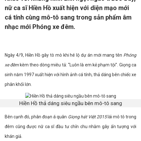
nữ ca sĩ Hiền Hồ xuất hiện với diện mạo mới
cá tính cùng mô-tô sang trong sản phẩm âm
nhạc mới Phóng xe đêm.
Ngày 4/9, Hiền Hồ gây tò mò khi hé lộ dự án mới mang tên
Phóng
xe đêm
kèm theo dòng miêu tả: “Luôn là em kẻ phạm tội”. Giọng ca
sinh năm 1997 xuất hiện với hình ảnh cá tính, thả dáng bên chiếc xe
phân khối lớn.
Hiền Hồ thả dáng siêu ngầu bên mô-tô sang
Bên cạnh đó, phân đoạn á quân
Giọng hát Việt 2015
lái mô tô trong
đêm cũng được nữ ca sĩ đầu tư chỉn chu nhằm gây ấn tượng với
khán giả.