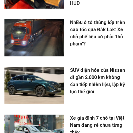
HUD
Nhiều ô tô thủng lốp trên
cao tốc qua Đắk Lắk: Xe
chở phế liệu có phải 'thủ
phạm'?
SUV điện hóa của Nissan
đi gần 2.000 km không
cần tiếp nhiên liệu, lập kỷ
lục thế giới
Xe gia đình 7 chỗ tại Việt
Nam đang rẻ chưa từng
thấy