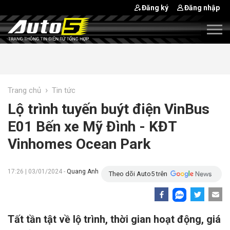
Đăng ký
Đăng nhập
›
Trang chủ
Tin tức
Lộ trình tuyến buýt điện VinBus
E01 Bến xe Mỹ Đình - KĐT
Vinhomes Ocean Park
17:26 | 03/01/2024 -
Quang Anh
Theo dõi Auto5 trên
Tất tần tật về lộ trình, thời gian hoạt động, giá