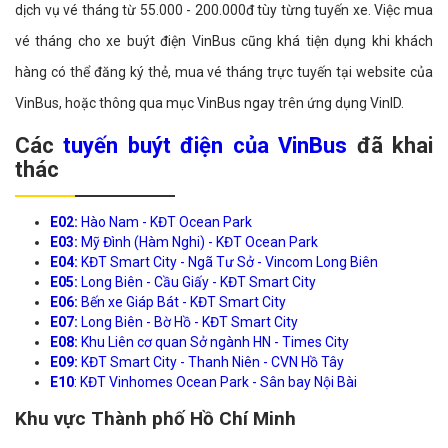
dịch vụ vé tháng từ 55.000 - 200.000đ tùy từng tuyến xe. Việc mua
vé tháng cho xe buýt điện VinBus cũng khá tiện dụng khi khách
hàng có thể đăng ký thẻ, mua vé tháng trực tuyến tại website của
VinBus, hoặc thông qua mục VinBus ngay trên ứng dụng VinID.
Các
tuyến buýt điện của VinBus
đã khai
thác
E02:
Hào Nam - KĐT Ocean Park
E03:
Mỹ Đình (Hàm Nghi) - KĐT Ocean Park
E04:
KĐT Smart City - Ngã Tư Sở - Vincom Long Biên
E05:
Long Biên - Cầu Giấy - KĐT Smart City
E06:
Bến xe Giáp Bát - KĐT Smart City
E07:
Long Biên - Bờ Hồ - KĐT Smart City
E08:
Khu Liên cơ quan Sở ngành HN - Times City
E09:
KĐT Smart City - Thanh Niên - CVN Hồ Tây
E10
: KĐT Vinhomes Ocean Park - Sân bay Nội Bài
Khu vực Thành phố Hồ Chí Minh