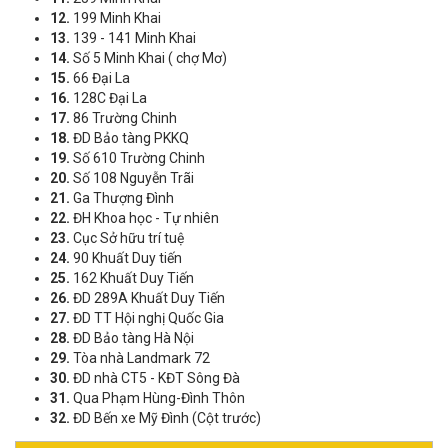
12.
199 Minh Khai
13.
139 - 141 Minh Khai
14.
Số 5 Minh Khai ( chợ Mơ)
15.
66 Đại La
16.
128C Đại La
17.
86 Trường Chinh
18.
ĐD Bảo tàng PKKQ
19.
Số 610 Trường Chinh
20.
Số 108 Nguyễn Trãi
21.
Ga Thượng Đình
22.
ĐH Khoa học - Tự nhiên
23.
Cục Sở hữu trí tuệ
24.
90 Khuất Duy tiến
25.
162 Khuất Duy Tiến
26.
ĐD 289A Khuất Duy Tiến
27.
ĐD TT Hội nghị Quốc Gia
28.
ĐD Bảo tàng Hà Nội
29.
Tòa nhà Landmark 72
30.
ĐD nhà CT5 - KĐT Sông Đà
31.
Qua Phạm Hùng-Đình Thôn
32.
ĐD Bến xe Mỹ Đình (Cột trước)