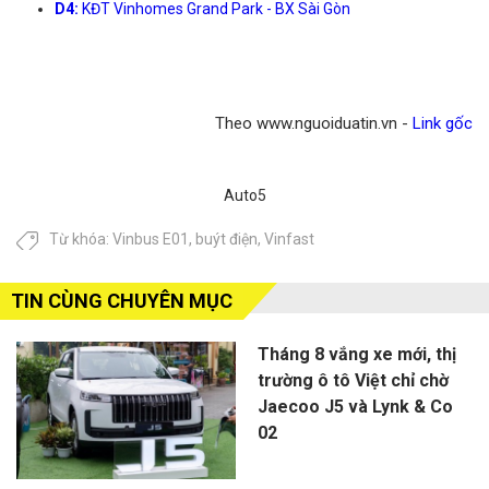
D4:
KĐT Vinhomes Grand Park - BX Sài Gòn
Theo www.nguoiduatin.vn -
Link gốc
Auto5
Từ khóa:
Vinbus E01
,
buýt điện
,
Vinfast
TIN CÙNG CHUYÊN MỤC
Tháng 8 vắng xe mới, thị
trường ô tô Việt chỉ chờ
Jaecoo J5 và Lynk & Co
02