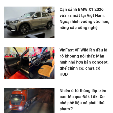
Cận cảnh BMW X1 2026
vừa ra mắt tại Việt Nam:
Ngoại hình vuông vức hơn,
nâng cấp công nghệ
VinFast VF Wild lần đầu lộ
rõ khoang nội thất: Màn
hình nhỏ hơn bản concept,
ghế chỉnh cơ, chưa có
HUD
Nhiều ô tô thủng lốp trên
cao tốc qua Đắk Lắk: Xe
chở phế liệu có phải 'thủ
phạm'?