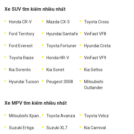
Xe SUV tìm kiếm nhiều nhất
Honda CR-V
Mazda CX-5
Toyota Cross
Ford Territory
Hyundai Santafe
VinFast VF8
Ford Everest
Toyota Fortuner
Hyundai Creta
Toyota Raize
Honda HR-V
VinFast VF9
Kia Sorento
Kia Sonet
Kia Seltos
Hyundai Tucson
Peugeot 3008
Mitsubishi
Outlander
Xe MPV tìm kiếm nhiều nhất
Mitsubishi Xpander
Toyota Avanza
Toyota Veloz
Suzuki Ertiga
Suzuki XL7
Kia Carnival