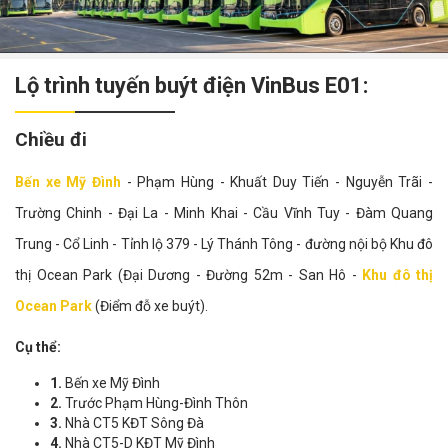
Lộ trình tuyến buýt điện VinBus E01:
Chiều đi
Bến xe Mỹ Đình
- Phạm Hùng - Khuất Duy Tiến - Nguyễn Trãi -
Trường Chinh - Đại La - Minh Khai - Cầu Vĩnh Tuy - Đàm Quang
Trung - Cổ Linh - Tỉnh lộ 379 - Lý Thánh Tông - đường nội bộ Khu đô
thị Ocean Park (Đại Dương - Đường 52m - San Hô -
Khu đô thị
Ocean Park
(Điểm đỗ xe buýt).
Cụ thể:
1.
Bến xe Mỹ Đình
2.
Trước Phạm Hùng-Đình Thôn
3.
Nhà CT5 KĐT Sông Đà
4.
Nhà CT5-D KĐT Mỹ Đình