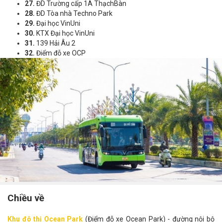
27.
ĐD Trường cấp 1A ThạchBàn
28.
ĐD Tòa nhà Techno Park
29.
Đại học VinUni
30.
KTX Đại học VinUni
31.
139 Hải Âu 2
32.
Điểm đỗ xe OCP
Chiều về
Khu đô thị Ocean Park
(Điểm đỗ xe Ocean Park) - đường nội bộ