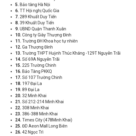
5.
Bảo tàng Hà Nội
6.
TT Hội nghị Quốc Gia
7.
289 Khuất Duy Tiến
8.
39 Khuất Duy Tiến
9.
UBND Quận Thanh Xuân
10.
Công ty Giày Thượng Đình
11.
Trường ĐH Khoa học tự nhiên
12.
Ga Thượng Đình
13.
Trường THPT Huỳnh Thúc Kháng -129T Nguyễn Trãi
14.
Số 69A Nguyễn Trãi
15.
225 Trường Chinh
16.
Bảo Tàng PKKQ
17.
Số 107 Trường Chinh
18.
197 Đại La
19.
89 Đại La
20.
32 Minh Khai
21.
Số 212-214 Minh Khai
22.
308 Minh Khai
23.
386-388 Minh Khai
24.
Times City (478Minh Khai)
25.
ĐD Aeon Mall Long Biên
26.
42 Ngọc Trì