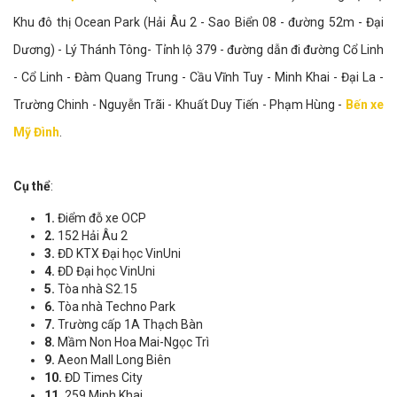
Khu đô thị Ocean Park (Hải Âu 2 - Sao Biển 08 - đường 52m - Đại
Dương) - Lý Thánh Tông- Tỉnh lộ 379 - đường dẫn đi đường Cổ Linh
- Cổ Linh - Đàm Quang Trung - Cầu Vĩnh Tuy - Minh Khai - Đại La -
Trường Chinh - Nguyễn Trãi - Khuất Duy Tiến - Phạm Hùng -
Bến xe
Mỹ Đình
.
Cụ thể
:
1.
Điểm đỗ xe OCP
2.
152 Hải Âu 2
3.
ĐD KTX Đại học VinUni
4.
ĐD Đại học VinUni
5.
Tòa nhà S2.15
6.
Tòa nhà Techno Park
7.
Trường cấp 1A Thạch Bàn
8.
Mầm Non Hoa Mai-Ngọc Trì
9.
Aeon Mall Long Biên
10.
ĐD Times City
11.
259 Minh Khai