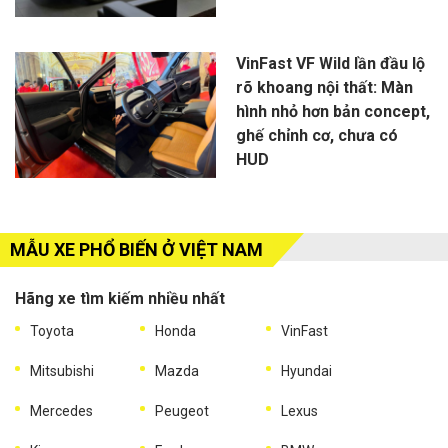
VinFast VF Wild lần đầu lộ
rõ khoang nội thất: Màn
hình nhỏ hơn bản concept,
ghế chỉnh cơ, chưa có
HUD
MẪU XE PHỔ BIẾN Ở VIỆT NAM
Hãng xe tìm kiếm nhiều nhất
Toyota
Honda
VinFast
Mitsubishi
Mazda
Hyundai
Mercedes
Peugeot
Lexus