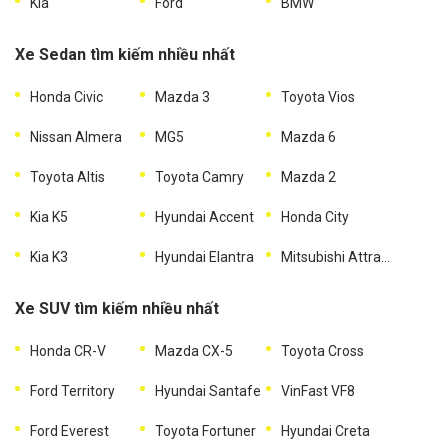
Kia
Ford
BMW
Xe Sedan tìm kiếm nhiều nhất
Honda Civic
Mazda 3
Toyota Vios
Nissan Almera
MG5
Mazda 6
Toyota Altis
Toyota Camry
Mazda 2
Kia K5
Hyundai Accent
Honda City
Kia K3
Hyundai Elantra
Mitsubishi Attrage
Xe SUV tìm kiếm nhiều nhất
Honda CR-V
Mazda CX-5
Toyota Cross
Ford Territory
Hyundai Santafe
VinFast VF8
Ford Everest
Toyota Fortuner
Hyundai Creta