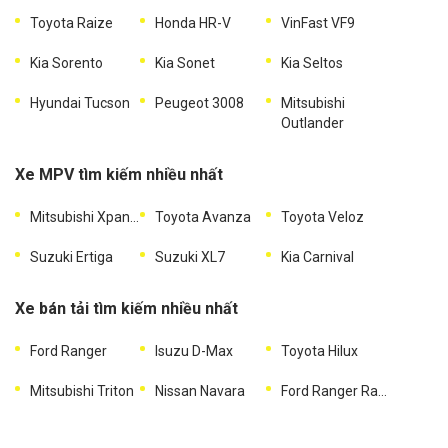
Toyota Raize
Honda HR-V
VinFast VF9
Kia Sorento
Kia Sonet
Kia Seltos
Hyundai Tucson
Peugeot 3008
Mitsubishi
Outlander
Xe MPV tìm kiếm nhiều nhất
Mitsubishi Xpander
Toyota Avanza
Toyota Veloz
Suzuki Ertiga
Suzuki XL7
Kia Carnival
Xe bán tải tìm kiếm nhiều nhất
Ford Ranger
Isuzu D-Max
Toyota Hilux
Mitsubishi Triton
Nissan Navara
Ford Ranger Raptor