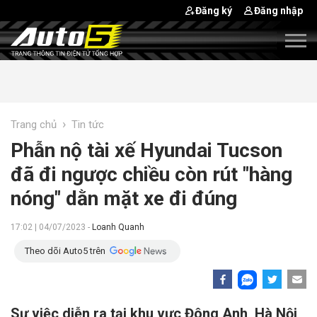
Đăng ký
Đăng nhập
›
Trang chủ
Tin tức
Phẫn nộ tài xế Hyundai Tucson
đã đi ngược chiều còn rút "hàng
nóng" dằn mặt xe đi đúng
17:02 | 04/07/2023 -
Loanh Quanh
Theo dõi Auto5 trên
Sự việc diễn ra tại khu vực Đông Anh, Hà Nội