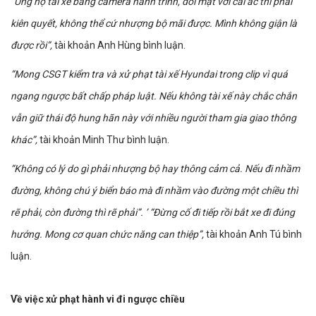
“Ủng hộ tài xế bằng camera hành trình, đối mặt với cái ác thì phải
kiên quyết, không thể cứ nhượng bộ mãi được. Mình không giận là
được rồi”,
tài khoản Anh Hùng bình luận.
“Mong CSGT kiểm tra và xử phạt tài xế Hyundai trong clip vì quá
ngang ngược bất chấp pháp luật. Nếu không tài xế này chắc chắn
vẫn giữ thái độ hung hãn này với nhiều người tham gia giao thông
khác”,
tài khoản Minh Thư bình luận.
“Không có lý do gì phải nhượng bộ hay thông cảm cả. Nếu đi nhầm
đường, không chú ý biển báo mà đi nhầm vào đường một chiều thì
rẽ phải, còn đường thì rẽ phải”. ’ “Đừng cố đi tiếp rồi bắt xe đi đúng
hướng. Mong cơ quan chức năng can thiệp”,
tài khoản Anh Tú bình
luận.
Về việc xử phạt hành vi đi ngược chiều