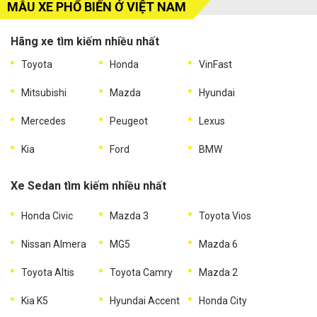
MẪU XE PHỔ BIẾN Ở VIỆT NAM
Hãng xe tìm kiếm nhiều nhất
Toyota
Honda
VinFast
Mitsubishi
Mazda
Hyundai
Mercedes
Peugeot
Lexus
Kia
Ford
BMW
Xe Sedan tìm kiếm nhiều nhất
Honda Civic
Mazda 3
Toyota Vios
Nissan Almera
MG5
Mazda 6
Toyota Altis
Toyota Camry
Mazda 2
Kia K5
Hyundai Accent
Honda City