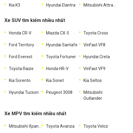
Kia K3
Hyundai Elantra
Mitsubishi Attrage
Xe SUV tìm kiếm nhiều nhất
Honda CR-V
Mazda CX-5
Toyota Cross
Ford Territory
Hyundai Santafe
VinFast VF8
Ford Everest
Toyota Fortuner
Hyundai Creta
Toyota Raize
Honda HR-V
VinFast VF9
Kia Sorento
Kia Sonet
Kia Seltos
Hyundai Tucson
Peugeot 3008
Mitsubishi
Outlander
Xe MPV tìm kiếm nhiều nhất
Mitsubishi Xpander
Toyota Avanza
Toyota Veloz