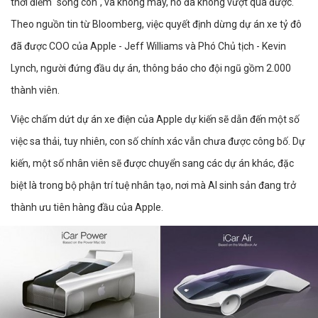
thời điểm "sống còn", và không may, nó đã không vượt qua được.
Theo nguồn tin từ Bloomberg, việc quyết định dừng dự án xe tỷ đô
đã được COO của Apple - Jeff Williams và Phó Chủ tịch - Kevin
Lynch, người đứng đầu dự án, thông báo cho đội ngũ gồm 2.000
thành viên.
Việc chấm dứt dự án xe điện của Apple dự kiến sẽ dẫn đến một số
việc sa thải, tuy nhiên, con số chính xác vẫn chưa được công bố. Dự
kiến, một số nhân viên sẽ được chuyển sang các dự án khác, đặc
biệt là trong bộ phận trí tuệ nhân tạo, nơi mà AI sinh sản đang trở
thành ưu tiên hàng đầu của Apple.