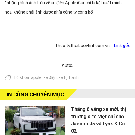
*những hình ảnh trên về xe điện Apple iCar chỉ là kết xuất minh
họa, không phải ảnh được phía công ty công bố
Theo tv.thoibaovhnt.com.vn -
Link gốc
Auto5
Từ khóa:
apple
,
xe điện
,
xe tự hành
TIN CÙNG CHUYÊN MỤC
Tháng 8 vắng xe mới, thị
trường ô tô Việt chỉ chờ
Jaecoo J5 và Lynk & Co
02