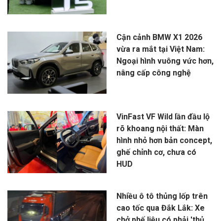
Cận cảnh BMW X1 2026
vừa ra mắt tại Việt Nam:
Ngoại hình vuông vức hơn,
nâng cấp công nghệ
VinFast VF Wild lần đầu lộ
rõ khoang nội thất: Màn
hình nhỏ hơn bản concept,
ghế chỉnh cơ, chưa có
HUD
Nhiều ô tô thủng lốp trên
cao tốc qua Đắk Lắk: Xe
chở phế liệu có phải 'thủ