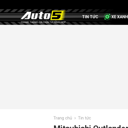
TIN TỨC
XE XANH
›
Trang chủ
Tin tức