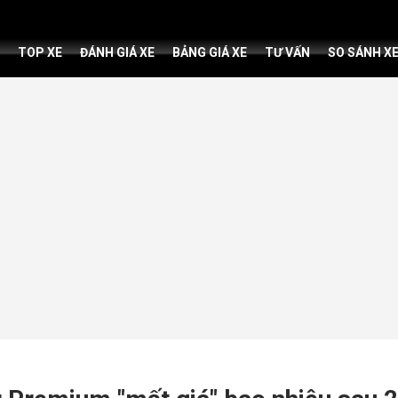
TOP XE
ĐÁNH GIÁ XE
BẢNG GIÁ XE
TƯ VẤN
SO SÁNH X