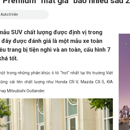
r Premium "mất giá" bao nhiêu sau 
 Auto5 trên
 mẫu SUV chất lượng được định vị trong
, đây được đánh giá là một mẫu xe toàn
iều trang bị tiện nghi và an toàn, cấu hình 7
há tốt.
t trong những phân khúc ô tô "hot" nhất tại thị trường Việt
hững cái tên chất lượng như Honda CR-V, Mazda CX-5, KIA
hay Mitsubishi Outlander.