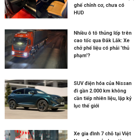
ghế chỉnh cơ, chưa có
HUD
Nhiều ô tô thủng lốp trên
cao tốc qua Đắk Lắk: Xe
chở phế liệu có phải 'thủ
phạm'?
SUV điện hóa của Nissan
đi gần 2.000 km không
cần tiếp nhiên liệu, lập kỷ
lục thế giới
Xe gia đình 7 chỗ tại Việt