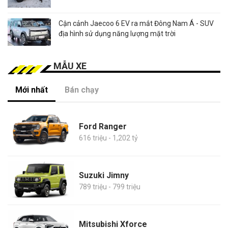
Cận cảnh Jaecoo 6 EV ra mắt Đông Nam Á - SUV
địa hình sử dụng năng lượng mặt trời
MẪU XE
Mới nhất
Bán chạy
Ford Ranger
616 triệu - 1,202 tỷ
Suzuki Jimny
789 triệu - 799 triệu
Mitsubishi Xforce