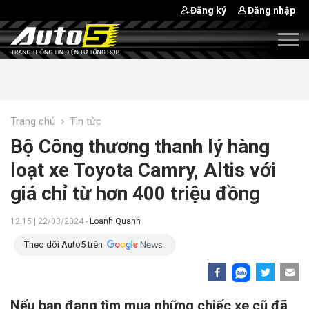
Đăng ký
Đăng nhập
›
Trang chủ
Tin tức
Bộ Công thương thanh lý hàng
loạt xe Toyota Camry, Altis với
giá chỉ từ hơn 400 triệu đồng
12:15 | 22/03/2024 -
Loanh Quanh
Theo dõi Auto5 trên
Nếu bạn đang tìm mua những chiếc xe cũ đã