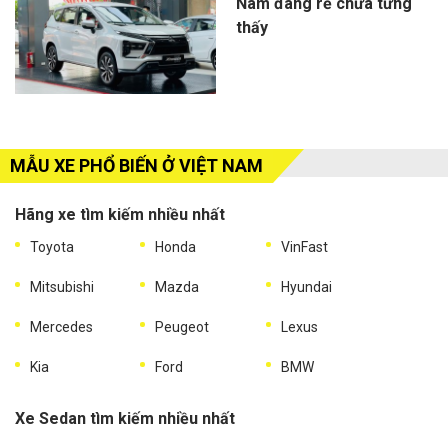
Nam đang rẻ chưa từng
thấy
MẪU XE PHỔ BIẾN Ở VIỆT NAM
Hãng xe tìm kiếm nhiều nhất
Toyota
Honda
VinFast
Mitsubishi
Mazda
Hyundai
Mercedes
Peugeot
Lexus
Kia
Ford
BMW
Xe Sedan tìm kiếm nhiều nhất