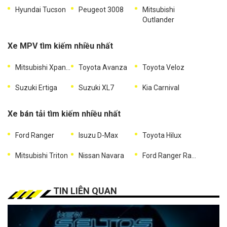
Hyundai Tucson
Peugeot 3008
Mitsubishi
Outlander
Xe MPV tìm kiếm nhiều nhất
Mitsubishi Xpander
Toyota Avanza
Toyota Veloz
Suzuki Ertiga
Suzuki XL7
Kia Carnival
Xe bán tải tìm kiếm nhiều nhất
Ford Ranger
Isuzu D-Max
Toyota Hilux
Mitsubishi Triton
Nissan Navara
Ford Ranger Raptor
TIN LIÊN QUAN