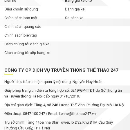
Liên hệ
Bảng giá xe ô tô
Điều khoản sử dụng
Đánh gia xe
Chính sách bảo mật
So sánh xe
Chính sách quảng cáo
Chính sách biên tập
Cách chúng tôi đánh giá xe
Cách chúng tôi xếp hạng xe
CÔNG TY CP DỊCH VỤ TRUYỀN THÔNG THỂ THAO 247
Người chịu trách nhiệm quản lý nội dung: Nguyễn Huy Hoàn.
Giấy phép trang tin điện tử tổng hợp số: 5219/GP-TTĐT do Sở Thông tin
và Truyền thông Hà Nội cấp ngày 31/10/2019.
Địa chỉ giao dịch: Tầng 4, số 248 Lương Thế Vinh, Phường Đại Mỗ, Hà Nội.
Điện thoại: 0847 100 247 / Email: lienhe@thethao247.vn
Trụ sở chính: Tầng 4 tòa nhà Star Tower, lô D32 Khu ĐTM Cầu Giấy,
Phường Cầu Giấy, TP Hà Nội