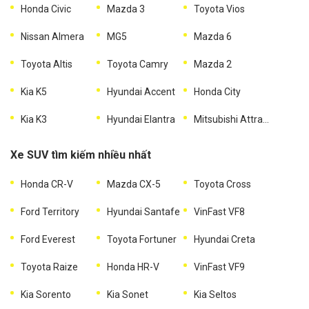
Honda Civic
Mazda 3
Toyota Vios
Nissan Almera
MG5
Mazda 6
Toyota Altis
Toyota Camry
Mazda 2
Kia K5
Hyundai Accent
Honda City
Kia K3
Hyundai Elantra
Mitsubishi Attrage
Xe SUV tìm kiếm nhiều nhất
Honda CR-V
Mazda CX-5
Toyota Cross
Ford Territory
Hyundai Santafe
VinFast VF8
Ford Everest
Toyota Fortuner
Hyundai Creta
Toyota Raize
Honda HR-V
VinFast VF9
Kia Sorento
Kia Sonet
Kia Seltos