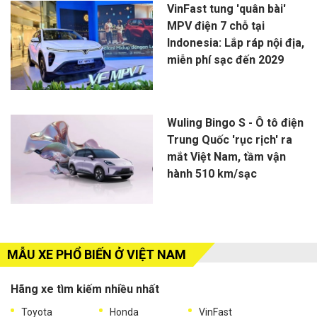
VinFast tung 'quân bài'
MPV điện 7 chỗ tại
Indonesia: Lắp ráp nội địa,
miễn phí sạc đến 2029
Wuling Bingo S - Ô tô điện
Trung Quốc 'rục rịch' ra
mắt Việt Nam, tầm vận
hành 510 km/sạc
MẪU XE PHỔ BIẾN Ở VIỆT NAM
Hãng xe tìm kiếm nhiều nhất
Toyota
Honda
VinFast