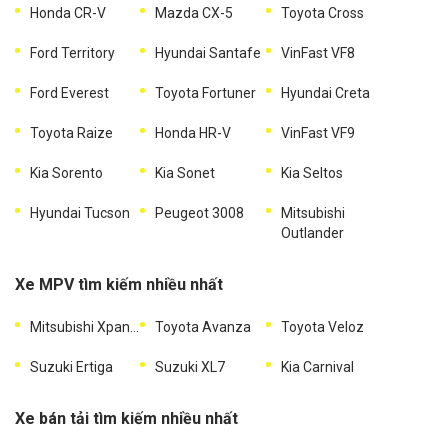
Honda CR-V
Mazda CX-5
Toyota Cross
Ford Territory
Hyundai Santafe
VinFast VF8
Ford Everest
Toyota Fortuner
Hyundai Creta
Toyota Raize
Honda HR-V
VinFast VF9
Kia Sorento
Kia Sonet
Kia Seltos
Hyundai Tucson
Peugeot 3008
Mitsubishi
Outlander
Xe MPV tìm kiếm nhiều nhất
Mitsubishi Xpander
Toyota Avanza
Toyota Veloz
Suzuki Ertiga
Suzuki XL7
Kia Carnival
Xe bán tải tìm kiếm nhiều nhất