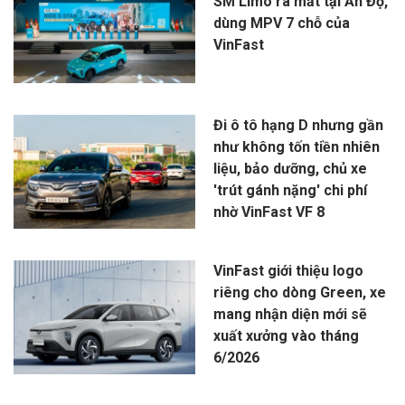
SM Limo ra mắt tại Ấn Độ,
dùng MPV 7 chỗ của
VinFast
Đi ô tô hạng D nhưng gần
như không tốn tiền nhiên
liệu, bảo dưỡng, chủ xe
'trút gánh nặng' chi phí
nhờ VinFast VF 8
VinFast giới thiệu logo
riêng cho dòng Green, xe
mang nhận diện mới sẽ
xuất xưởng vào tháng
6/2026