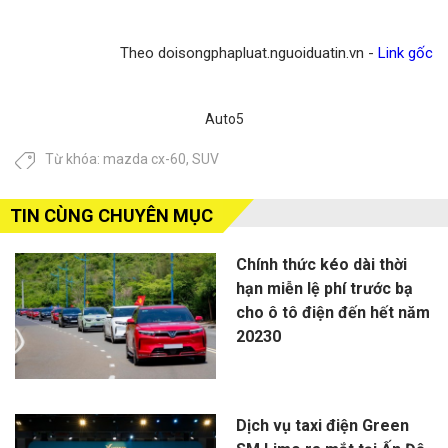
Theo doisongphapluat.nguoiduatin.vn -
Link gốc
Auto5
Từ khóa:
mazda cx-60
,
SUV
TIN CÙNG CHUYÊN MỤC
Chính thức kéo dài thời
hạn miễn lệ phí trước bạ
cho ô tô điện đến hết năm
20230
Dịch vụ taxi điện Green