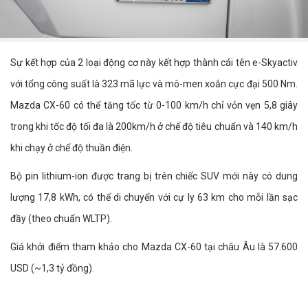
Sự kết hợp của 2 loại động cơ này kết hợp thành cái tên e-Skyactiv
với tổng công suất là 323 mã lực và mô-men xoắn cực đại 500 Nm.
Mazda CX-60 có thể tăng tốc từ 0-100 km/h chỉ vỏn vẹn 5,8 giây
trong khi tốc độ tối đa là 200km/h ở chế độ tiêu chuẩn và 140 km/h
khi chạy ở chế độ thuần điện.
Bộ pin lithium-ion được trang bị trên chiếc SUV mới này có dung
lượng 17,8 kWh, có thể di chuyển với cự ly 63 km cho mỗi lần sạc
đầy (theo chuẩn WLTP).
Giá khởi điểm tham khảo cho Mazda CX-60 tại châu Âu là 57.600
USD (~1,3 tỷ đồng).