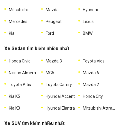
Mitsubishi
Mazda
Hyundai
Mercedes
Peugeot
Lexus
Kia
Ford
BMW
Xe Sedan tìm kiếm nhiều nhất
Honda Civic
Mazda 3
Toyota Vios
Nissan Almera
MG5
Mazda 6
Toyota Altis
Toyota Camry
Mazda 2
Kia K5
Hyundai Accent
Honda City
Kia K3
Hyundai Elantra
Mitsubishi Attrage
Xe SUV tìm kiếm nhiều nhất