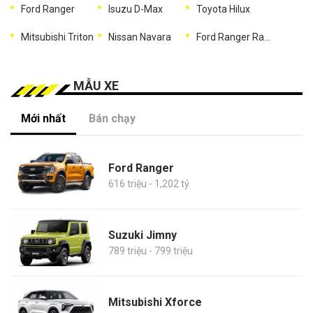
Ford Ranger
Isuzu D-Max
Toyota Hilux
Mitsubishi Triton
Nissan Navara
Ford Ranger Raptor
MẪU XE
Mới nhất
Bán chạy
Ford Ranger
616 triệu - 1,202 tỷ
Suzuki Jimny
789 triệu - 799 triệu
Mitsubishi Xforce