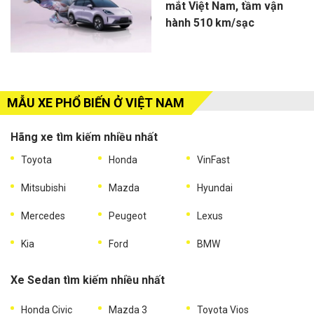
mắt Việt Nam, tầm vận
hành 510 km/sạc
MẪU XE PHỔ BIẾN Ở VIỆT NAM
Hãng xe tìm kiếm nhiều nhất
Toyota
Honda
VinFast
Mitsubishi
Mazda
Hyundai
Mercedes
Peugeot
Lexus
Kia
Ford
BMW
Xe Sedan tìm kiếm nhiều nhất
Honda Civic
Mazda 3
Toyota Vios