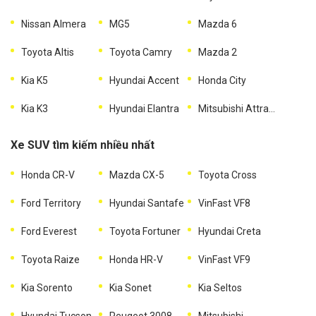
Nissan Almera
MG5
Mazda 6
Toyota Altis
Toyota Camry
Mazda 2
Kia K5
Hyundai Accent
Honda City
Kia K3
Hyundai Elantra
Mitsubishi Attrage
Xe SUV tìm kiếm nhiều nhất
Honda CR-V
Mazda CX-5
Toyota Cross
Ford Territory
Hyundai Santafe
VinFast VF8
Ford Everest
Toyota Fortuner
Hyundai Creta
Toyota Raize
Honda HR-V
VinFast VF9
Kia Sorento
Kia Sonet
Kia Seltos
Hyundai Tucson
Peugeot 3008
Mitsubishi