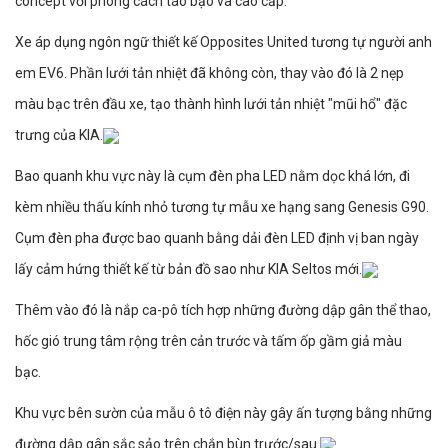
concept với phong cách táo bạo và cao cấp.
Xe áp dụng ngôn ngữ thiết kế Opposites United tương tự người anh
em EV6. Phần lưới tản nhiệt đã không còn, thay vào đó là 2 nẹp
màu bạc trên đầu xe, tạo thành hình lưới tản nhiệt "mũi hổ" đặc
trưng của KIA.
Bao quanh khu vực này là cụm đèn pha LED nằm dọc khá lớn, đi
kèm nhiều thấu kính nhỏ tương tự mẫu xe hạng sang Genesis G90.
Cụm đèn pha được bao quanh bằng dải đèn LED định vị ban ngày
lấy cảm hứng thiết kế từ bản đồ sao như KIA Seltos mới.
Thêm vào đó là nắp ca-pô tích hợp những đường dập gân thể thao,
hốc gió trung tâm rộng trên cản trước và tấm ốp gầm giả màu
bạc.
Khu vực bên sườn của mẫu ô tô điện này gây ấn tượng bằng những
đường dập gân sắc sảo trên chắn bùn trước/sau.