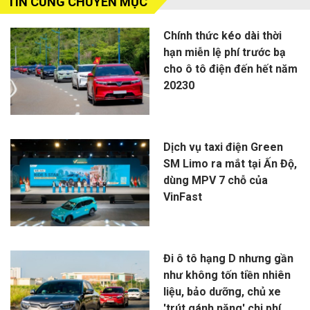
TIN CÙNG CHUYÊN MỤC
Chính thức kéo dài thời
hạn miễn lệ phí trước bạ
cho ô tô điện đến hết năm
20230
Dịch vụ taxi điện Green
SM Limo ra mắt tại Ấn Độ,
dùng MPV 7 chỗ của
VinFast
Đi ô tô hạng D nhưng gần
như không tốn tiền nhiên
liệu, bảo dưỡng, chủ xe
'trút gánh nặng' chi phí