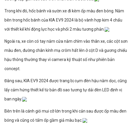
Trong khi đó, hốc bánh và sườn xe đi kèm ốp màu đen bóng. Nằm
bên trong hốc bánh của KIA EV9 2024 là bộ vành hợp kim 4 chấu
với thiết kế khí động lực học và phối 2 màu tương phản.
Ngoài ra, xe còn có tay nắm cửa nằm chìm vào thân xe, các cột sơn
màu đen, đường chân kính mạ crôm hất lên ở cột D và gương chiếu
hậu thông thường thay vì camera kỹ thuật số như phiên bản
concept.
Đằng sau, KIA EV9 2024 được trang bị cụm đèn hậu nằm dọc, cũng
lấy cảm hứng thiết kế từ bản đồ sao tương tự dải đèn LED định vị
ban ngày.
Bên trên là cánh gió mui cỡ lớn trong khi cản sau được ốp màu đen
bóng và cũng có tấm ốp gầm giả màu bạc.