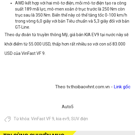
AWD kết hợp với hai mô-tơ điện, mỗi mô-tơ điện tạo ra công
suất 189 mã lực, mô-men xoắn ở trục trước là 250 Nm còn
trục sau là 350 Nm. Biến thể này có thể tăng tốc 0-100 km/h
trong vòng 6,0 giây với bản Tiêu chuẩn và 5,3 giây đối với bản
GT-Line.
Theo dự đoán từ truyền thông Mỹ, giá bán KIA EV9 tại nước này sẽ
khởi điểm từ 55.000 USD, thấp hơn rất nhiều so với con số 83.000
USD của VinFast VF 9.
Theo tv.thoibaovhnt.com.vn -
Link gốc
Auto5
Từ khóa:
VinFast VF 9
,
kia ev9
,
SUV điện