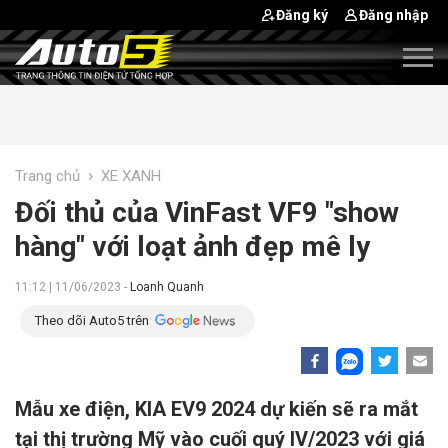
Đăng ký
Đăng nhập
›
Trang chủ
XE XANH
Đối thủ của VinFast VF9 "show
hàng" với loạt ảnh đẹp mê ly
11:12 | 11/06/2023 -
Loanh Quanh
Theo dõi Auto5 trên
Mẫu xe điện, KIA EV9 2024 dự kiến sẽ ra mắt
tại thị trường Mỹ vào cuối quý IV/2023 với giá