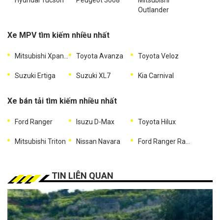
Outlander
Xe MPV tìm kiếm nhiều nhất
Mitsubishi Xpander
Toyota Avanza
Toyota Veloz
Suzuki Ertiga
Suzuki XL7
Kia Carnival
Xe bán tải tìm kiếm nhiều nhất
Ford Ranger
Isuzu D-Max
Toyota Hilux
Mitsubishi Triton
Nissan Navara
Ford Ranger Raptor
TIN LIÊN QUAN