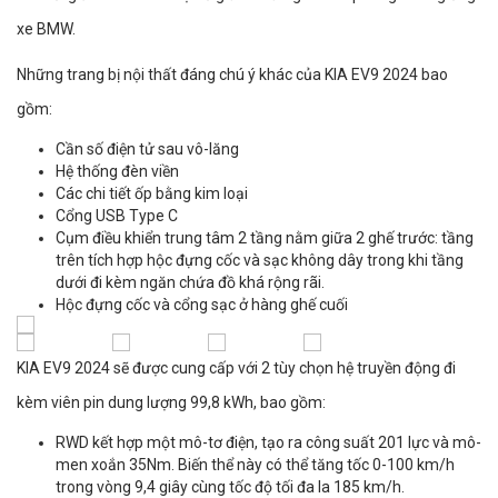
xe BMW.
Những trang bị nội thất đáng chú ý khác của KIA EV9 2024 bao
gồm:
Cần số điện tử sau vô-lăng
Hệ thống đèn viền
Các chi tiết ốp bằng kim loại
Cổng USB Type C
Cụm điều khiển trung tâm 2 tầng nằm giữa 2 ghế trước: tầng
trên tích hợp hộc đựng cốc và sạc không dây trong khi tầng
dưới đi kèm ngăn chứa đồ khá rộng rãi.
Hộc đựng cốc và cổng sạc ở hàng ghế cuối
KIA EV9 2024 sẽ được cung cấp với 2 tùy chọn hệ truyền động đi
kèm viên pin dung lượng 99,8 kWh, bao gồm:
RWD kết hợp một mô-tơ điện, tạo ra công suất 201 lực và mô-
men xoắn 35Nm. Biến thể này có thể tăng tốc 0-100 km/h
trong vòng 9,4 giây cùng tốc độ tối đa la 185 km/h.