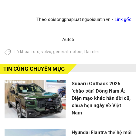
Theo doisongphapluat.nguoiduatin.vn -
Link gốc
Auto5
Từ khóa:
ford
,
volvo
,
general motors
,
Daimler
TIN CÙNG CHUYÊN MỤC
Subaru Outback 2026
'chào sân' Đông Nam Á:
Diện mạo khác hẳn đời cũ,
chưa hẹn ngày về Việt
Nam
Hyundai Elantra thế hệ mới