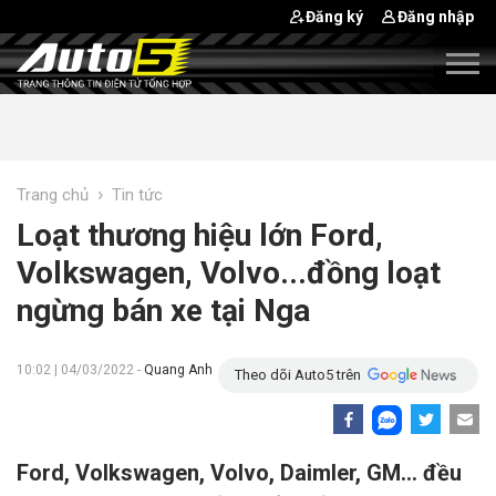
Đăng ký
Đăng nhập
›
Trang chủ
Tin tức
Loạt thương hiệu lớn Ford,
Volkswagen, Volvo...đồng loạt
ngừng bán xe tại Nga
10:02 | 04/03/2022 -
Quang Anh
Theo dõi Auto5 trên
Ford, Volkswagen, Volvo, Daimler, GM... đều