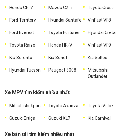
Honda CR-V
Mazda CX-5
Toyota Cross
Ford Territory
Hyundai Santafe
VinFast VF8
Ford Everest
Toyota Fortuner
Hyundai Creta
Toyota Raize
Honda HR-V
VinFast VF9
Kia Sorento
Kia Sonet
Kia Seltos
Hyundai Tucson
Peugeot 3008
Mitsubishi
Outlander
Xe MPV tìm kiếm nhiều nhất
Mitsubishi Xpander
Toyota Avanza
Toyota Veloz
Suzuki Ertiga
Suzuki XL7
Kia Carnival
Xe bán tải tìm kiếm nhiều nhất