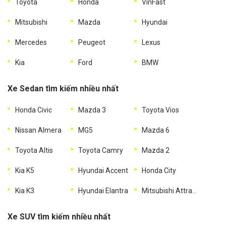
Toyota
Honda
VinFast
Mitsubishi
Mazda
Hyundai
Mercedes
Peugeot
Lexus
Kia
Ford
BMW
Xe Sedan tìm kiếm nhiều nhất
Honda Civic
Mazda 3
Toyota Vios
Nissan Almera
MG5
Mazda 6
Toyota Altis
Toyota Camry
Mazda 2
Kia K5
Hyundai Accent
Honda City
Kia K3
Hyundai Elantra
Mitsubishi Attrage
Xe SUV tìm kiếm nhiều nhất