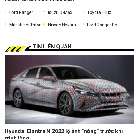
Ford Ranger
Isuzu D-Max
Toyota Hilux
Mitsubishi Triton
Nissan Navara
Ford Ranger Raptor
TIN LIÊN QUAN
Hyundai Elantra N 2022 lộ ảnh "nóng" trước khi
trình làng