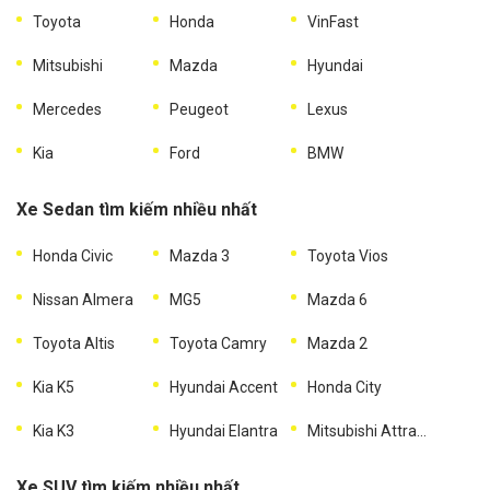
Toyota
Honda
VinFast
Mitsubishi
Mazda
Hyundai
Mercedes
Peugeot
Lexus
Kia
Ford
BMW
Xe Sedan tìm kiếm nhiều nhất
Honda Civic
Mazda 3
Toyota Vios
Nissan Almera
MG5
Mazda 6
Toyota Altis
Toyota Camry
Mazda 2
Kia K5
Hyundai Accent
Honda City
Kia K3
Hyundai Elantra
Mitsubishi Attrage
Xe SUV tìm kiếm nhiều nhất