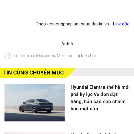
Theo doisongphapluat.nguoiduatin.vn -
Link gốc
Auto5
Từ khóa:
xe Mercedes
,
Mercedes bị triệu hồi
TIN CÙNG CHUYÊN MỤC
Hyundai Elantra thế hệ mới
phá kỷ lục về đơn đặt
hàng, bản cao cấp chiếm
hơn một nửa