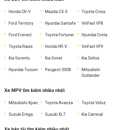
Honda CR-V
Mazda CX-5
Toyota Cross
Ford Territory
Hyundai Santafe
VinFast VF8
Ford Everest
Toyota Fortuner
Hyundai Creta
Toyota Raize
Honda HR-V
VinFast VF9
Kia Sorento
Kia Sonet
Kia Seltos
Hyundai Tucson
Peugeot 3008
Mitsubishi
Outlander
Xe MPV tìm kiếm nhiều nhất
Mitsubishi Xpander
Toyota Avanza
Toyota Veloz
Suzuki Ertiga
Suzuki XL7
Kia Carnival
Xe bán tải tìm kiếm nhiều nhất