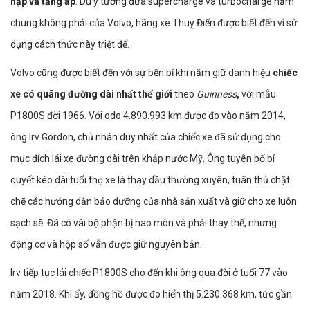
nạp và tăng áp
. Dù ý tưởng đưa supercharge và turbocharge nằm
chung không phải của Volvo, hãng xe Thuỵ Điển được biết đến vì sử
dụng cách thức này triệt để.
Volvo cũng được biết đến với sự bền bỉ khi nắm giữ danh hiệu
chiếc
xe có quãng đường dài nhất thế giới
theo
Guinness
,
với mẫu
P1800S đời 1966. Với odo 4.890.993 km được đo vào năm 2014,
ông Irv Gordon, chủ nhân duy nhất của chiếc xe đã sử dụng cho
mục đích lái xe đường dài trên khắp nước Mỹ. Ông tuyên bố bí
quyết kéo dài tuổi thọ xe là thay dầu thường xuyên, tuân thủ chặt
chẽ các hướng dẫn bảo dưỡng của nhà sản xuất và giữ cho xe luôn
sạch sẽ. Đã có vài bộ phận bị hao mòn và phải thay thế, nhưng
động cơ và hộp số vẫn được giữ nguyên bản.
Irv tiếp tục lái chiếc P1800S cho đến khi ông qua đời ở tuổi 77 vào
năm 2018. Khi ấy, đồng hồ được đo hiển thị 5.230.368 km, tức gần