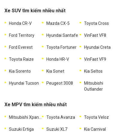
Xe SUV tìm kiếm nhiều nhất
Honda CR-V
Mazda CX-5
Toyota Cross
Ford Territory
Hyundai Santafe
VinFast VF8
Ford Everest
Toyota Fortuner
Hyundai Creta
Toyota Raize
Honda HR-V
VinFast VF9
Kia Sorento
Kia Sonet
Kia Seltos
Hyundai Tucson
Peugeot 3008
Mitsubishi
Outlander
Xe MPV tìm kiếm nhiều nhất
Mitsubishi Xpander
Toyota Avanza
Toyota Veloz
Suzuki Ertiga
Suzuki XL7
Kia Carnival