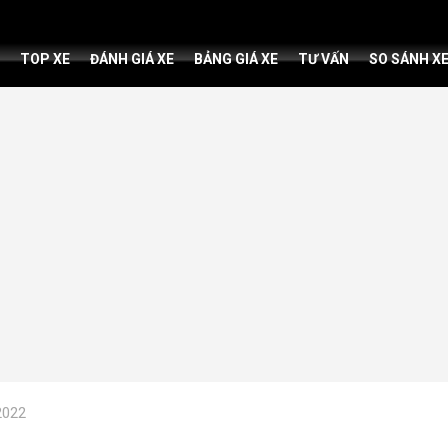
TOP XE
ĐÁNH GIÁ XE
BẢNG GIÁ XE
TƯ VẤN
SO SÁNH X
2022