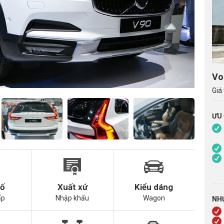
Vo
Giá 
ƯU
số
Xuất xứ
Kiểu dáng
ấp
Nhập khẩu
Wagon
NH