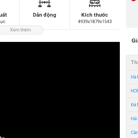
uất
Dẫn động
Kích thước
lực
4939x1879x1543
Xem thêm
Gi
Th
Hà 
HC
Đà 
Hải
Cần