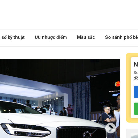
số kỹ thuật
Ưu nhược điểm
Màu sắc
So sánh phổ bi
N
So
đồ