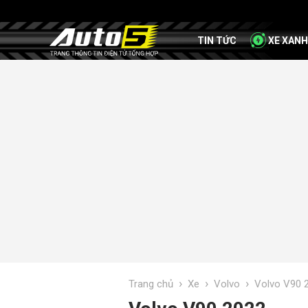
TIN TỨC
XE XANH
›
›
›
Trang chủ
Xe
Volvo
Volvo V90 