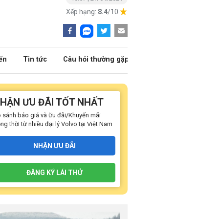
Xếp hạng:
8.4
/10
ến
Tin tức
Câu hỏi thường gặp
HẬN ƯU ĐÃI TỐT NHẤT
 sánh báo giá và ữu đãi/Khuyến mãi
ng thời từ nhiều đại lý Volvo tại Việt Nam
NHẬN ƯU ĐÃI
ĐĂNG KÝ LÁI THỬ