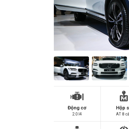
Động cơ
Hộp 
2.0 I4
AT 8 c