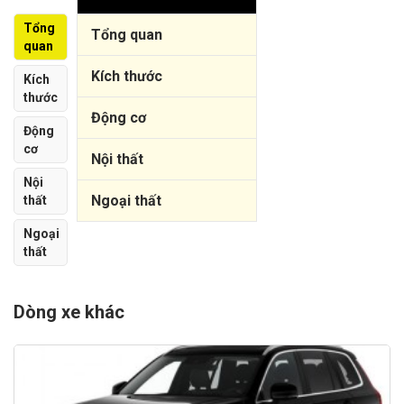
Tổng
Tổng quan
quan
Kích thước
Kích
thước
Động cơ
Động
cơ
Nội thất
Nội
Ngoại thất
thất
Ngoại
thất
Dòng xe khác