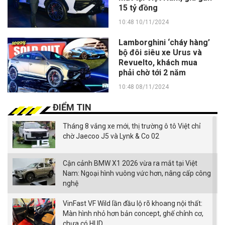
15 tỷ đồng
10:48 10/11/2024
Lamborghini ‘cháy hàng’
bộ đôi siêu xe Urus và
Revuelto, khách mua
phải chờ tới 2 năm
10:48 08/11/2024
ĐIỂM TIN
Tháng 8 vắng xe mới, thị trường ô tô Việt chỉ
chờ Jaecoo J5 và Lynk & Co 02
Cận cảnh BMW X1 2026 vừa ra mắt tại Việt
Nam: Ngoại hình vuông vức hơn, nâng cấp công
nghệ
VinFast VF Wild lần đầu lộ rõ khoang nội thất:
Màn hình nhỏ hơn bản concept, ghế chỉnh cơ,
chưa có HUD