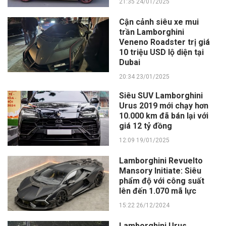
21:35 24/01/2025
Cận cảnh siêu xe mui
trần Lamborghini
Veneno Roadster trị giá
10 triệu USD lộ diện tại
Dubai
20:34 23/01/2025
Siêu SUV Lamborghini
Urus 2019 mới chạy hơn
10.000 km đã bán lại với
giá 12 tỷ đồng
12:09 19/01/2025
Lamborghini Revuelto
Mansory Initiate: Siêu
phẩm độ với công suất
lên đến 1.070 mã lực
15:22 26/12/2024
Lamborghini Urus