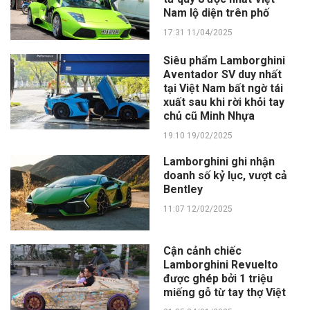
Nam lộ diện trên phố
17:31 11/04/2025
Siêu phẩm Lamborghini
Aventador SV duy nhất
tại Việt Nam bất ngờ tái
xuất sau khi rời khỏi tay
chủ cũ Minh Nhựa
19:10 19/02/2025
Lamborghini ghi nhận
doanh số kỷ lục, vượt cả
Bentley
11:07 12/02/2025
Cận cảnh chiếc
Lamborghini Revuelto
được ghép bởi 1 triệu
miếng gỗ từ tay thợ Việt