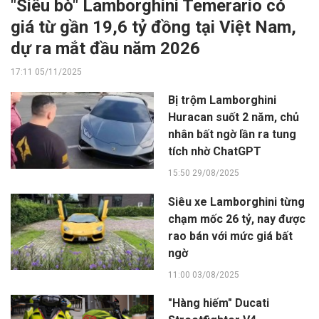
"Siêu bò" Lamborghini Temerario có
giá từ gần 19,6 tỷ đồng tại Việt Nam,
dự ra mắt đầu năm 2026
17:11 05/11/2025
Bị trộm Lamborghini
Huracan suốt 2 năm, chủ
nhân bất ngờ lần ra tung
tích nhờ ChatGPT
15:50 29/08/2025
Siêu xe Lamborghini từng
chạm mốc 26 tỷ, nay được
rao bán với mức giá bất
ngờ
11:00 03/08/2025
"Hàng hiếm" Ducati