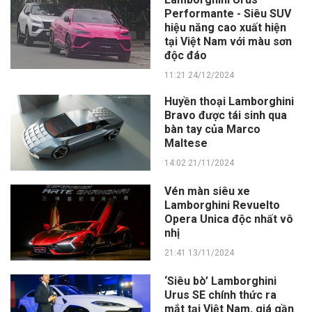
Performante - Siêu SUV
hiệu năng cao xuất hiện
tại Việt Nam với màu sơn
độc đáo
11:21 24/12/2024
Huyền thoại Lamborghini
Bravo được tái sinh qua
bàn tay của Marco
Maltese
14:02 21/11/2024
Vén màn siêu xe
Lamborghini Revuelto
Opera Unica độc nhất vô
nhị
21:41 13/11/2024
‘Siêu bò’ Lamborghini
Urus SE chính thức ra
mắt tại Việt Nam, giá gần