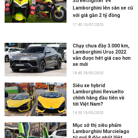
Streetfighter V4
Lamborghini lên sàn xe cũ
với giá gần 2 tỷ đồng
17:45 10/07/2025
Chạy chưa đầy 3.000 km,
Lamborghini Urus 2022
vẫn được hét giá cao hơn
xe mới
18:45 29/05/2025
Siêu xe hybrid
Lamborghini Revuelto
chính hãng đầu tiên về
tới Việt Nam?
19:30 15/05/2025
Mục sở thị siêu phẩm
Lamborghini Murcielago
tứ quý 8 độc nhất Việt