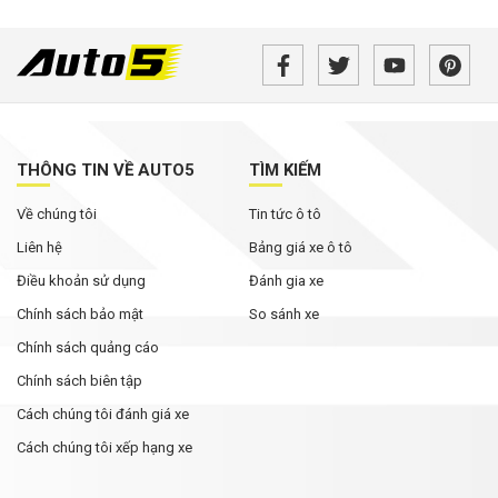
Từ tháng 8/2026, loạt quy định mới về giao
thông người dân cần biết
MG ZS 2026 'rục rịch' về Việt Nam: Động cơ
hybrid, giá dự kiến từ dưới 600 triệu đồng
THÔNG TIN VỀ AUTO5
TÌM KIẾM
Tháng Ngâu chưa tới, phân khúc SUV cỡ C đã
Về chúng tôi
Tin tức ô tô
bùng nổ ưu đãi
Liên hệ
Bảng giá xe ô tô
Điều khoản sử dụng
Đánh gia xe
Chính sách bảo mật
So sánh xe
Chính sách quảng cáo
Chính sách biên tập
Cách chúng tôi đánh giá xe
Cách chúng tôi xếp hạng xe