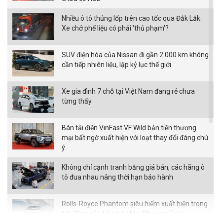
Nhiều ô tô thủng lốp trên cao tốc qua Đắk Lắk:
Xe chở phế liệu có phải 'thủ phạm'?
SUV điện hóa của Nissan đi gần 2.000 km không
cần tiếp nhiên liệu, lập kỷ lục thế giới
Xe gia đình 7 chỗ tại Việt Nam đang rẻ chưa
từng thấy
Bán tải điện VinFast VF Wild bản tiền thương
mại bất ngờ xuất hiện với loạt thay đổi đáng chú
ý
Không chỉ cạnh tranh bằng giá bán, các hãng ô
tô đua nhau nâng thời hạn bảo hành
Rolls-Royce Phantom siêu hiếm xuất hiện trong
bài đăng của Hoa hậu Mai Phương Thúy