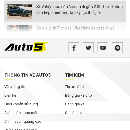
SUV điện hóa của Nissan đi gần 2.000 km không
cần tiếp nhiên liệu, lập kỷ lục thế giới
Xe gia đình 7 chỗ tại Việt Nam đang rẻ chưa
từng thấy
Bán tải điện VinFast VF Wild bản tiền thương
mại bất ngờ xuất hiện với loạt thay đổi đáng chú
ý
Không chỉ cạnh tranh bằng giá bán, các hãng ô
THÔNG TIN VỀ AUTO5
TÌM KIẾM
tô đua nhau nâng thời hạn bảo hành
Về chúng tôi
Tin tức ô tô
Rolls-Royce Phantom siêu hiếm xuất hiện trong
Liên hệ
Bảng giá xe ô tô
bài đăng của Hoa hậu Mai Phương Thúy
Điều khoản sử dụng
Đánh gia xe
Chính sách bảo mật
So sánh xe
Chính sách quảng cáo