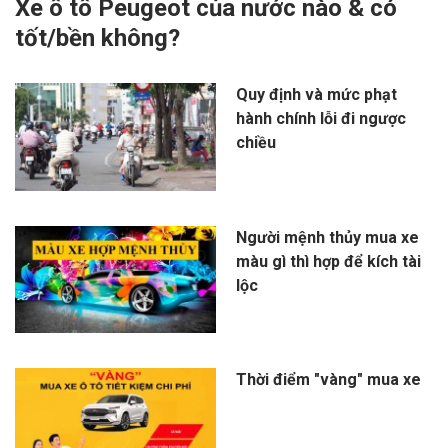
Xe ô tô Peugeot của nước nào & có
tốt/bền không?
Quy định và mức phạt
hành chính lỗi đi ngược
chiều
Người mệnh thủy mua xe
màu gì thì hợp để kích tài
lộc
Thời điểm "vàng" mua xe