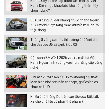
Honda City có thể sắp được làm mới tại Việt
Nam: Diện mạo khác biệt, khả năng thêm tùy
chọn hybrid?
Suzuki tung ưu đãi 'khủng' trước tháng Ngâu:
XL7 Hybrid được tăng mức khuyến mại lên 75
triệu đồng
Tháng 8 vắng xe mới, thị trường ô tô Việt chỉ
chờ Jaecoo J5 và Lynk & Co 02
Cận cảnh BMW X1 2026 vừa ra mắt tại Việt
Nam: Ngoại hình vuông vức hơn, nâng cấp công
nghệ
VinFast VF Wild lần đầu lộ rõ khoang nội thất:
Màn hình nhỏ hơn bản concept, ghế chỉnh cơ,
chưa có HUD
Nhiều ô tô thủng lốp trên cao tốc qua Đắk Lắk:
Xe chở phế liệu có phải 'thủ phạm'?