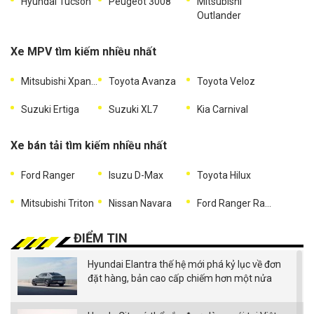
Hyundai Tucson
Peugeot 3008
Mitsubishi
Outlander
Xe MPV tìm kiếm nhiều nhất
Mitsubishi Xpander
Toyota Avanza
Toyota Veloz
Suzuki Ertiga
Suzuki XL7
Kia Carnival
Xe bán tải tìm kiếm nhiều nhất
Ford Ranger
Isuzu D-Max
Toyota Hilux
Mitsubishi Triton
Nissan Navara
Ford Ranger Raptor
ĐIỂM TIN
Hyundai Elantra thế hệ mới phá kỷ lục về đơn
đặt hàng, bản cao cấp chiếm hơn một nửa