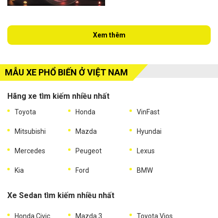
Xem thêm
MẪU XE PHỔ BIẾN Ở VIỆT NAM
Hãng xe tìm kiếm nhiều nhất
Toyota
Honda
VinFast
Mitsubishi
Mazda
Hyundai
Mercedes
Peugeot
Lexus
Kia
Ford
BMW
Xe Sedan tìm kiếm nhiều nhất
Honda Civic
Mazda 3
Toyota Vios