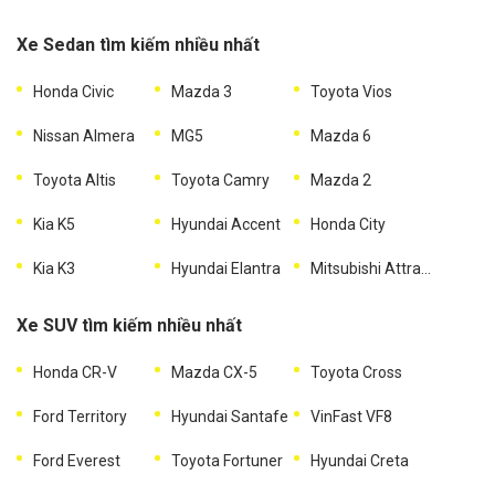
Xe Sedan tìm kiếm nhiều nhất
Honda Civic
Mazda 3
Toyota Vios
Nissan Almera
MG5
Mazda 6
Toyota Altis
Toyota Camry
Mazda 2
Kia K5
Hyundai Accent
Honda City
Kia K3
Hyundai Elantra
Mitsubishi Attrage
Xe SUV tìm kiếm nhiều nhất
Honda CR-V
Mazda CX-5
Toyota Cross
Ford Territory
Hyundai Santafe
VinFast VF8
Ford Everest
Toyota Fortuner
Hyundai Creta