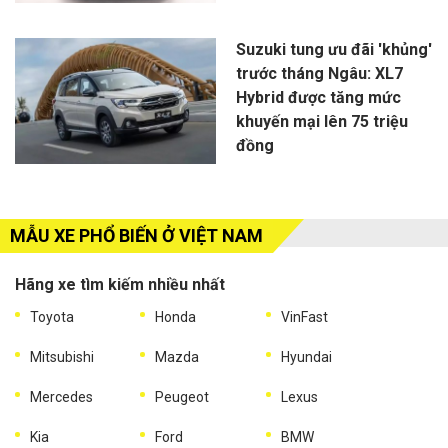
Suzuki tung ưu đãi 'khủng'
trước tháng Ngâu: XL7
Hybrid được tăng mức
khuyến mại lên 75 triệu
đồng
MẪU XE PHỔ BIẾN Ở VIỆT NAM
Hãng xe tìm kiếm nhiều nhất
Toyota
Honda
VinFast
Mitsubishi
Mazda
Hyundai
Mercedes
Peugeot
Lexus
Kia
Ford
BMW