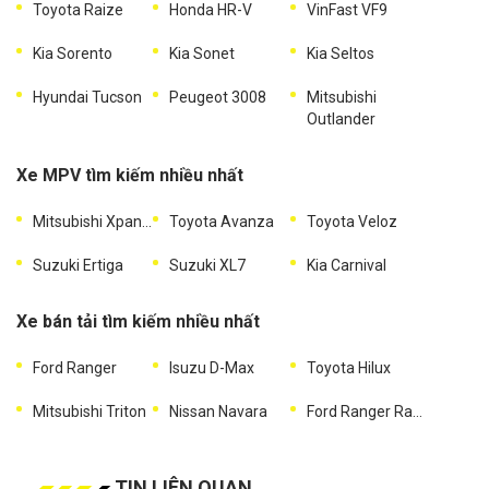
Toyota Raize
Honda HR-V
VinFast VF9
Kia Sorento
Kia Sonet
Kia Seltos
Hyundai Tucson
Peugeot 3008
Mitsubishi
Outlander
Xe MPV tìm kiếm nhiều nhất
Mitsubishi Xpander
Toyota Avanza
Toyota Veloz
Suzuki Ertiga
Suzuki XL7
Kia Carnival
Xe bán tải tìm kiếm nhiều nhất
Ford Ranger
Isuzu D-Max
Toyota Hilux
Mitsubishi Triton
Nissan Navara
Ford Ranger Raptor
TIN LIÊN QUAN